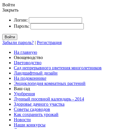
Войти
Закрыть
Логин:
Пароль:
Войти
Забыли пароль?
|
Регистрация
На главную
Овощеводство
Цветоводство
Сад непрерывного цветения многолетников
Ландшафтный дизайн
На подоконнике
Энциклопедия комнатных растений
Ваш сад
Удобрения
Лунный посевной календарь - 2014
Здоровье дачного участка
Советы садоводов
Как сохранить урожай
Новости
Наши конкурсы