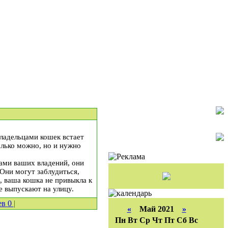
владельцами кошек встает
олько можно, но и нужно
ами ваших владений, они
 Они могут заблудиться,
, ваша кошка не привыкла к
е выпускают на улицу.
ев
0
|
«
Май 2021
»
Пн
Вт
Ср
Чт
Пт
Сб
Вс