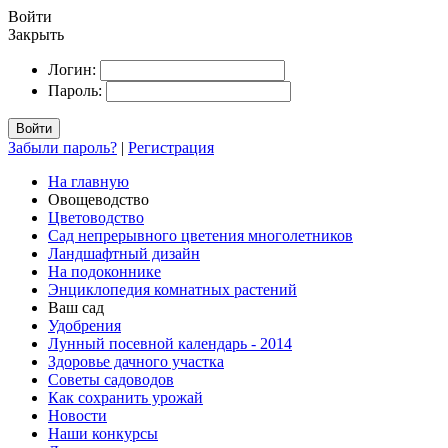
Войти
Закрыть
Логин:
Пароль:
Войти
Забыли пароль?
|
Регистрация
На главную
Овощеводство
Цветоводство
Сад непрерывного цветения многолетников
Ландшафтный дизайн
На подоконнике
Энциклопедия комнатных растений
Ваш сад
Удобрения
Лунный посевной календарь - 2014
Здоровье дачного участка
Советы садоводов
Как сохранить урожай
Новости
Наши конкурсы