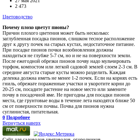
27 мая 2021
2 473
Цветоводство
Почему плохо цветут пионы?
Причин плохого цветения может быть несколько:
заглубленная посадка пионов, слишком тесное расположение
друг к другу почек на старых кустах, недостаточное питание.
При посадке пионов почки возобновления должны
находиться не глубже 5-7 см, но и не на поверхности земли.
После ежегодной обрезки пионов почву надо мульчировать
торфом, компостом или легкой садовой землей слоем 2-3 см. В
середине августа старые кусты можно разделить. Каждая
деленка должна иметь не менее 1-2 почек. Если на корнях есть
гниль, обрежьте пораженные участки и укоротите корни до
20-25 см, посадите растение на новое место или замените
почву в посадочной яме. Не пригодны для посадки пионов
места, где грунтовые воды в течение лета находятся ближе 50
см от поверхности почвы. Почва для пионов нужна
суглинистая, питательная.
0
Подробнее
Вернуться наверх
Сайт для садоводов,цветоводов, огородников