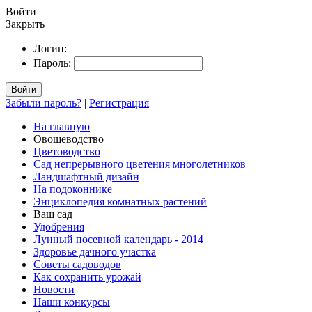
Войти
Закрыть
Логин:
Пароль:
Войти
Забыли пароль?
|
Регистрация
На главную
Овощеводство
Цветоводство
Сад непрерывного цветения многолетников
Ландшафтный дизайн
На подоконнике
Энциклопедия комнатных растений
Ваш сад
Удобрения
Лунный посевной календарь - 2014
Здоровье дачного участка
Советы садоводов
Как сохранить урожай
Новости
Наши конкурсы