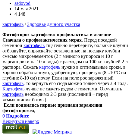
sadovod
14 мая 2021
4 148
картофель
/
Здоровье дачного участка
Фитофтороз картофеля: профилактика и лечение
Сначала о профилактических мерах.
Перед посадкой
семенной
картофель
тщательно переберите, больные клубни
отбракуйте, опрыскайте оставленные на посадку клубни
смесью микроэлементов (2 г медного купороса и 10 г
марганцовки на 10 л воды) с расходом на 100 кг клубней 2 л
раствора. Сажать
картофель
нужно в оптимальные сроки, в
хорошо обработанную, удобренную, прогретую (8...10°C на
глубине 8-10 см) почву. Если на поле рос зараженный
картофель
, то вернуть его сюда можно только через 3-4 года.
Картофель
лучше не сажать рядом с томатами. Окучивать
картофель
необходимо 2-3 раза (последний – перед
«смыканием» ботвы).
Если появились первые признаки заражения
фитофторозом
,
0
Подробнее
Вернуться наверх