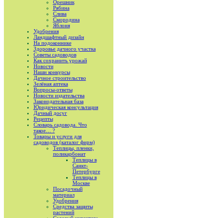
Орешник
Рябина
Слива
Смородина
Яблоня
Удобрения
Ландшафтный дизайн
На подоконнике
Здоровье дачного участка
Советы садоводов
Как сохранить урожай
Новости
Наши конкурсы
Дачное строительство
Зелёная аптека
Вопросы-ответы
Новости издательства
Законодательная база
Юридическая консультация
Дачный досуг
Рецепты
Словарь садовода. Что
такое… ?
Товары и услуги для
садоводов (каталог фирм)
Теплицы, пленки,
поликарбонат
Теплицы в
Санкт-
Петербурге
Теплицы в
Москве
Посадочный
материал
Удобрения
Средства защиты
растений