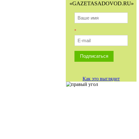
«GAZETASADOVOD.RU»
*
Подписаться
Как это выглядит