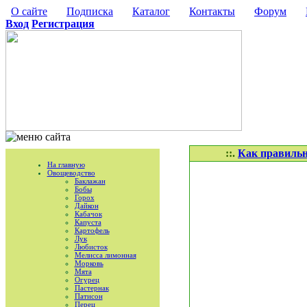
О сайте
Подписка
Каталог
Контакты
Форум
Вход
Регистрация
::.
Как правильн
На главную
Овощеводство
Баклажан
Бобы
Горох
Дайкон
Кабачок
Капуста
Картофель
Лук
Любисток
Мелисса лимонная
Морковь
Мята
Огурец
Пастернак
Патисон
Перец