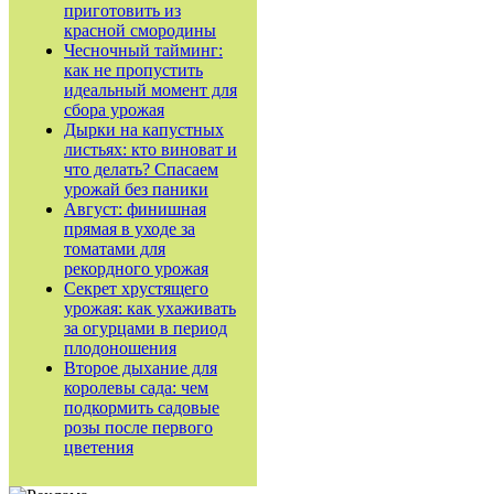
приготовить из
красной смородины
Чесночный тайминг:
как не пропустить
идеальный момент для
сбора урожая
Дырки на капустных
листьях: кто виноват и
что делать? Спасаем
урожай без паники
Август: финишная
прямая в уходе за
томатами для
рекордного урожая
Секрет хрустящего
урожая: как ухаживать
за огурцами в период
плодоношения
Второе дыхание для
королевы сада: чем
подкормить садовые
розы после первого
цветения