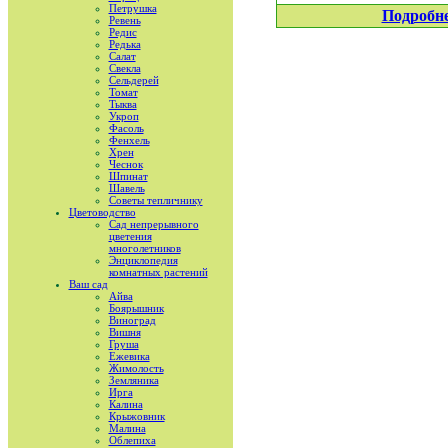
Петрушка
Подробн
Ревень
Редис
Редька
Салат
Свекла
Сельдерей
Томат
Тыква
Укроп
Фасоль
Фенхель
Хрен
Чеснок
Шпинат
Шавель
Советы тепличнику
Цветоводство
Сад непрерывного
цветения
многолетников
Энциклопедия
комнатных растений
Ваш сад
Айва
Боярышник
Виноград
Вишня
Груша
Ежевика
Жимолость
Земляника
Ирга
Калина
Крыжовник
Малина
Облепиха