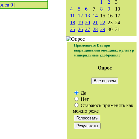
1
2
3
риев
0
|
4
5
6
7
8
9
10
11
12
13
14
15
16
17
18
19
20
21
22
23
24
25
26
27
28
29
30
31
Применяете Вы при
выращивании овощных культур
минеральные удобрения?
Опрос
Все опросы
Да
Нет
Стараюсь применять как
можно реже