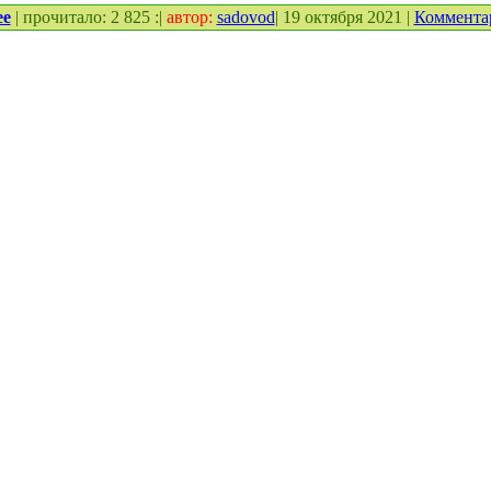
ее
| прочитало: 2 825 :|
автор:
sadovod
| 19 октября 2021 |
Коммента