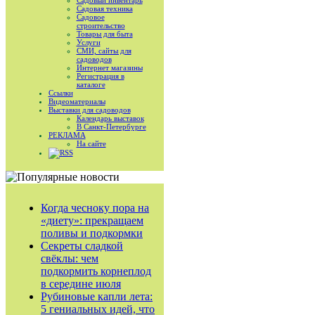
Садовый инвентарь
Садовая техника
Садовое
строительство
Товары для быта
Услуги
СМИ, сайты для
садоводов
Интернет магазины
Регистрация в
каталоге
Ссылки
Видеоматериалы
Выставки для садоводов
Календарь выставок
В Санкт-Петербурге
РЕКЛАМА
На сайте
RSS
Когда чесноку пора на
«диету»: прекращаем
поливы и подкормки
Секреты сладкой
свёклы: чем
подкормить корнеплод
в середине июля
Рубиновые капли лета:
5 гениальных идей, что