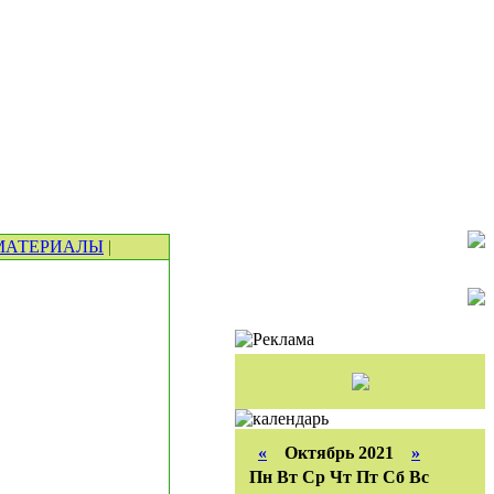
МАТЕРИАЛЫ
|
«
Октябрь 2021
»
Пн
Вт
Ср
Чт
Пт
Сб
Вс