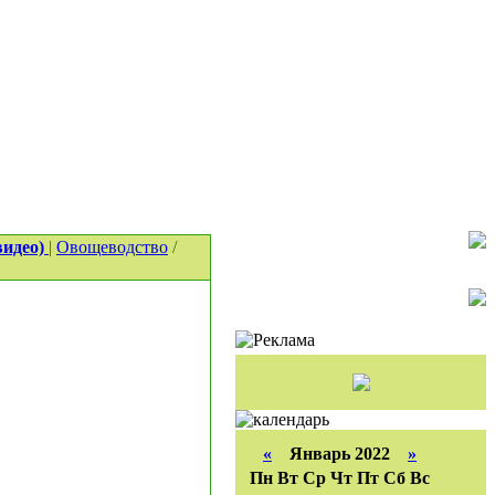
видео)
|
Овощеводство
/
«
Январь 2022
»
Пн
Вт
Ср
Чт
Пт
Сб
Вс