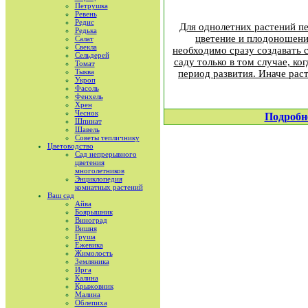
Петрушка
Ревень
Редис
Для однолетних растений п
Редька
цветение и плодоношени
Салат
Свекла
необходимо сразу создавать 
Сельдерей
саду только в том случае, ко
Томат
Тыква
период развития. Иначе рас
Укроп
Фасоль
Фенхель
Хрен
Чеснок
Подробн
Шпинат
Шавель
Советы тепличнику
Цветоводство
Сад непрерывного
цветения
многолетников
Энциклопедия
комнатных растений
Ваш сад
Айва
Боярышник
Виноград
Вишня
Груша
Ежевика
Жимолость
Земляника
Ирга
Калина
Крыжовник
Малина
Облепиха