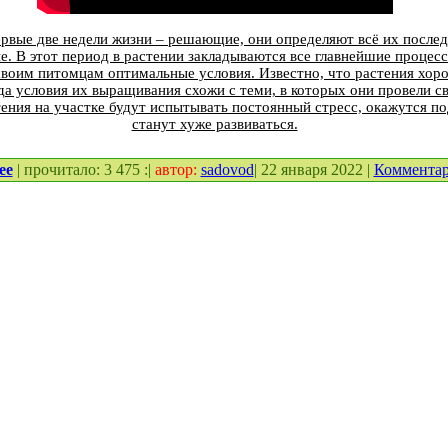
ервые две недели жизни – решающие, они определяют всё их после
е. В этот период в растении закладываются все главнейшие процес
своим питомцам оптимальные условия. Известно, что растения хоро
гда условия их выращивания схожи с теми, в которых они провели сво
тения на участке будут испытывать постоянный стресс, окажутся п
станут хуже развиваться.
ее
| прочитало: 3 475 :|
автор:
sadovod
| 22 января 2022 |
Коммента