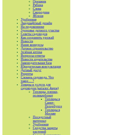
Орешник
Рябина
Слива
Смородина
Яблоня
Удобрения
Ландшафтный дизайн
На подоконнике
Здоровье дачного участка
Советы садоводов
Как сохранить урожай
Новости
Наши конкурсы
Дачное строительство
Зелёная аптека
Вопросы-ответы
Новости издательства
Законодательная база
Юридическая консультация
Дачный досуг
Рецепты
Словарь садовода. Что
такое… ?
Товары и услуги для
садоводов (каталог фирм)
Теплицы, пленки,
поликарбонат
Теплицы в
Санкт-
Петербурге
Теплицы в
Москве
Посадочный
материал
Удобрения
Средства защиты
растений