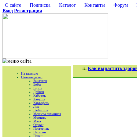
О сайте
Подписка
Каталог
Контакты
Форум
Вход
Регистрация
::.
Как вырастить здоров
На главную
Овощеводство
Баклажан
Бобы
Горох
Дайкон
Кабачок
Капуста
Картофель
Лук
Любисток
Мелисса лимонная
Морковь
Мята
Огурец
Пастернак
Патисон
Перец