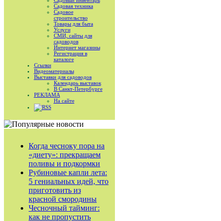
Садовый инвентарь
Садовая техника
Садовое
строительство
Товары для быта
Услуги
СМИ, сайты для
садоводов
Интернет магазины
Регистрация в
каталоге
Ссылки
Видеоматериалы
Выставки для садоводов
Календарь выставок
В Санкт-Петербурге
РЕКЛАМА
На сайте
RSS
Когда чесноку пора на
«диету»: прекращаем
поливы и подкормки
Рубиновые капли лета:
5 гениальных идей, что
приготовить из
красной смородины
Чесночный тайминг:
как не пропустить