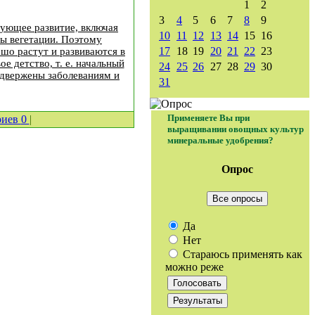
1
2
3
4
5
6
7
8
9
дующее развитие, включая
10
11
12
13
14
15
16
сы вегетации. Поэтому
17
18
19
20
21
22
23
шо растут и развиваются в
е детство, т. е. начальный
24
25
26
27
28
29
30
одвержены заболеваниям и
31
Применяете Вы при
риев
0
|
выращивании овощных культур
минеральные удобрения?
Опрос
Все опросы
Да
Нет
Стараюсь применять как
можно реже