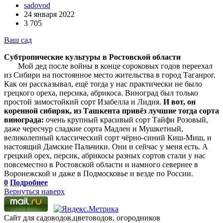
sadovod
24 января 2022
3 705
Ваш сад
Субтропические культуры в Ростовской области
Мой дед после войны в конце сороковых годов переехал
из Сибири на постоянное место жительства в город Таганрог.
Как он рассказывал, ещё тогда у нас практически не было
грецкого ореха, персика, абрикоса. Виноград был только
простой зимостойкий сорт Изабелла и Лидия.
И вот, он
коренной сибиряк, из Ташкента привёз лучшие тогда сорта
винограда:
очень крупный красивый сорт Тайфи Розовый,
даже чересчур сладкие сорта Мадлен и Мушкетный,
великолепный классический сорт чёрно-синий Киш-Миш, и
настоящий Дамские Пальчики. Они и сейчас у меня есть. А
грецкий орех, персик, абрикосы разных сортов стали у нас
повсеместно в Ростовской области и намного севернее в
Воронежской и даже в Подмосковье и везде по России.
0
Подробнее
Вернуться наверх
Сайт для садоводов,цветоводов, огородников