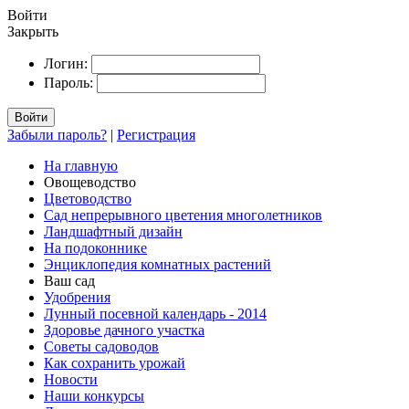
Войти
Закрыть
Логин:
Пароль:
Войти
Забыли пароль?
|
Регистрация
На главную
Овощеводство
Цветоводство
Сад непрерывного цветения многолетников
Ландшафтный дизайн
На подоконнике
Энциклопедия комнатных растений
Ваш сад
Удобрения
Лунный посевной календарь - 2014
Здоровье дачного участка
Советы садоводов
Как сохранить урожай
Новости
Наши конкурсы