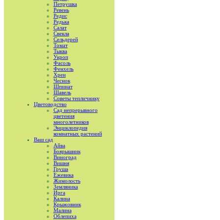
Петрушка
Ревень
Редис
Редька
Салат
Свекла
Сельдерей
Томат
Тыква
Укроп
Фасоль
Фенхель
Хрен
Чеснок
Шпинат
Шавель
Советы тепличнику
Цветоводство
Сад непрерывного
цветения
многолетников
Энциклопедия
комнатных растений
Ваш сад
Айва
Боярышник
Виноград
Вишня
Груша
Ежевика
Жимолость
Земляника
Ирга
Калина
Крыжовник
Малина
Облепиха