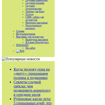
Садовый инвентарь
Садовая техника
Садовое
строительство
Товары для быта
Услуги
СМИ, сайты для
садоводов
Интернет магазины
Регистрация в
каталоге
Ссылки
Видеоматериалы
Выставки для садоводов
Календарь выставок
В Санкт-Петербурге
РЕКЛАМА
На сайте
RSS
Когда чесноку пора на
«диету»: прекращаем
поливы и подкормки
Секреты сладкой
свёклы: чем
подкормить корнеплод
в середине июля
Рубиновые капли лета:
5 гениальных идей, что