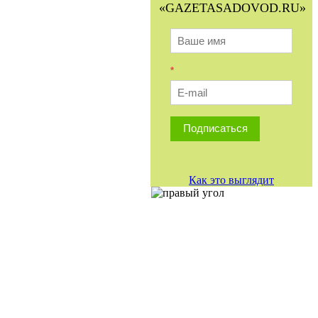
«GAZETASADOVOD.RU»
*
Подписаться
Как это выглядит