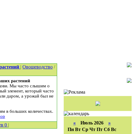
 растений
|
Овощеводство
/
аших растений
кови. Мы часто слышим о
ный элемент, который часто
али даром, а урожай был не
ям в больших количествах.
ор
«
Июль 2026
»
ев
0
|
Пн
Вт
Ср
Чт
Пт
Сб
Вс