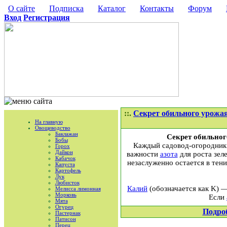
О сайте
Подписка
Каталог
Контакты
Форум
Вход
Регистрация
::.
Секрет обильного урожа
На главную
Овощеводство
Баклажан
Секрет обильног
Бобы
Каждый садовод-огородник 
Горох
Дайкон
важности
азота
для роста зел
Кабачок
незаслуженно остается в тен
Капуста
Картофель
Лук
Любисток
Калий
(обозначается как K) 
Мелисса лимонная
Морковь
Если
Мята
Огурец
Подро
Пастернак
Патисон
Перец