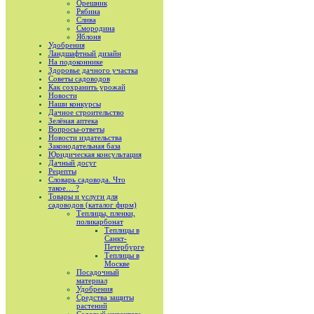
Орешник
Рябина
Слива
Смородина
Яблоня
Удобрения
Ландшафтный дизайн
На подоконнике
Здоровье дачного участка
Советы садоводов
Как сохранить урожай
Новости
Наши конкурсы
Дачное строительство
Зелёная аптека
Вопросы-ответы
Новости издательства
Законодательная база
Юридическая консультация
Дачный досуг
Рецепты
Словарь садовода. Что
такое… ?
Товары и услуги для
садоводов (каталог фирм)
Теплицы, пленки,
поликарбонат
Теплицы в
Санкт-
Петербурге
Теплицы в
Москве
Посадочный
материал
Удобрения
Средства защиты
растений