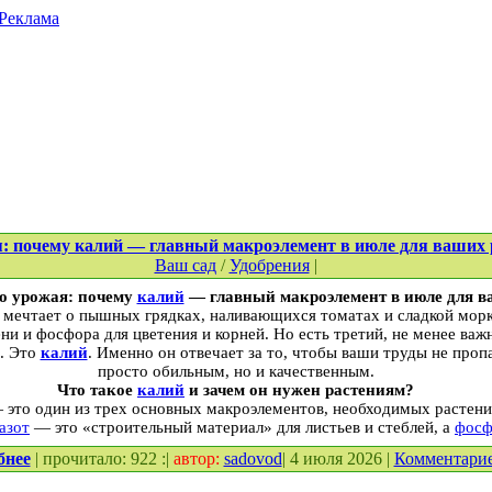
Реклама
я: почему калий — главный макроэлемент в июле для ваших
Ваш сад
/
Удобрения
|
о урожая: почему
калий
— главный макроэлемент в июле для в
мечтает о пышных грядках, наливающихся томатах и сладкой мор
ени и фосфора для цветения и корней. Но есть третий, не менее важ
и. Это
калий
. Именно он отвечает за то, чтобы ваши труды не проп
просто обильным, но и качественным.
Что такое
калий
и зачем он нужен растениям?
— это один из трех основных макроэлементов, необходимых растени
азот
— это «строительный материал» для листьев и стеблей, а
фосф
бнее
| прочитало: 922 :|
автор:
sadovod
| 4 июля 2026 |
Комментари