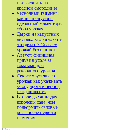
приготовить из
красной смородины
Чесночный тайминг:
как не пропустить
идеальный момент для
сбора урожая
Дырки на капустных
листьях: кто виноват и
что делать? Спасаем
урожай без паники
Август: финишная
прямая в уходе за
томатами для
рекордного урожая
Секрет хрустящего
урожая: как ухаживать
за огурцами в период
плодоношения
Второе дыхание для
королевы сада: чем
подкормить садовые
розы после первого
цветения