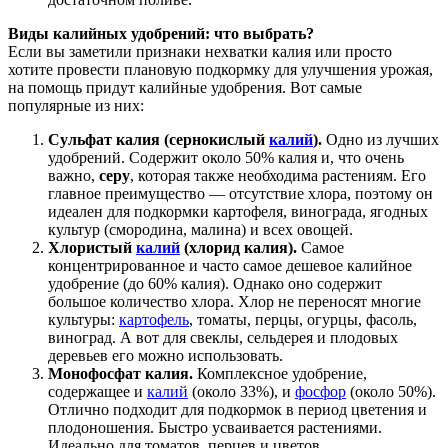
Виды калийных удобрений: что выбрать?
Если вы заметили признаки нехватки калия или просто
хотите провести плановую подкормку для улучшения урожая,
на помощь придут калийные удобрения. Вот самые
популярные из них:
Сульфат калия (сернокислый
калий
).
Одно из лучших
удобрений. Содержит около 50% калия и, что очень
важно,
серу
, которая также необходима растениям. Его
главное преимущество — отсутствие хлора, поэтому он
идеален для подкормки картофеля, винограда, ягодных
культур (смородина, малина) и всех овощей.
Хлористый
калий
(хлорид калия).
Самое
концентрированное и часто самое дешевое калийное
удобрение (до 60% калия). Однако оно содержит
большое количество хлора. Хлор не переносят многие
культуры:
картофель
, томаты, перцы, огурцы, фасоль,
виноград. А вот для свеклы, сельдерея и плодовых
деревьев его можно использовать.
Монофосфат калия.
Комплексное удобрение,
содержащее и
калий
(около 33%), и
фосфор
(около 50%).
Отлично подходит для подкормок в период цветения и
плодоношения. Быстро усваивается растениями.
Идеально для томатов, перцев и цветов.