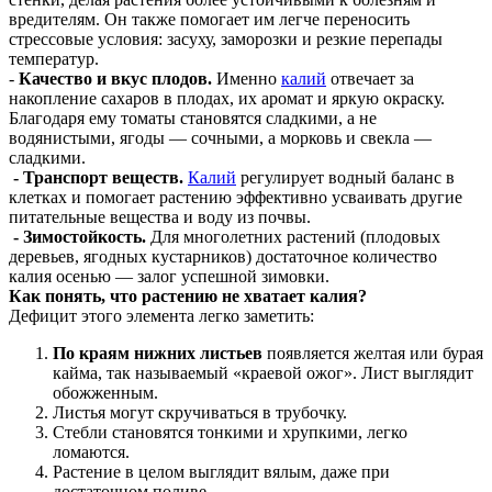
вредителям. Он также помогает им легче переносить
стрессовые условия: засуху, заморозки и резкие перепады
температур.
-
Качество и вкус плодов.
Именно
калий
отвечает за
накопление сахаров в плодах, их аромат и яркую окраску.
Благодаря ему томаты становятся сладкими, а не
водянистыми, ягоды — сочными, а морковь и свекла —
сладкими.
- Транспорт веществ.
Калий
регулирует водный баланс в
клетках и помогает растению эффективно усваивать другие
питательные вещества и воду из почвы.
- Зимостойкость.
Для многолетних растений (плодовых
деревьев, ягодных кустарников) достаточное количество
калия осенью — залог успешной зимовки.
Как понять, что растению не хватает калия?
Дефицит этого элемента легко заметить:
По краям нижних листьев
появляется желтая или бурая
кайма, так называемый «краевой ожог». Лист выглядит
обожженным.
Листья могут скручиваться в трубочку.
Стебли становятся тонкими и хрупкими, легко
ломаются.
Растение в целом выглядит вялым, даже при
достаточном поливе.