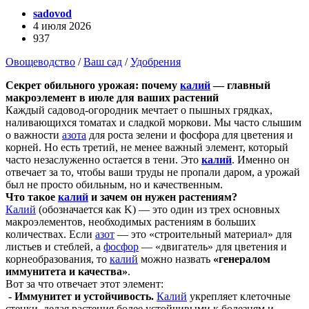
sadovod
4 июля 2026
937
Овощеводство
/
Ваш сад
/
Удобрения
Секрет обильного урожая: почему
калий
— главный
макроэлемент в июле для ваших растений
Каждый садовод-огородник мечтает о пышных грядках,
наливающихся томатах и сладкой моркови. Мы часто слышим
о важности
азота
для роста зелени и фосфора для цветения и
корней. Но есть третий, не менее важный элемент, который
часто незаслуженно остается в тени. Это
калий
. Именно он
отвечает за то, чтобы ваши труды не пропали даром, а урожай
был не просто обильным, но и качественным.
Что такое
калий
и зачем он нужен растениям?
Калий
(обозначается как K) — это один из трех основных
макроэлементов, необходимых растениям в больших
количествах. Если
азот
— это «строительный материал» для
листьев и стеблей, а
фосфор
— «двигатель» для цветения и
корнеобразования, то
калий
можно назвать
«генералом
иммунитета и качества»
.
Вот за что отвечает этот элемент:
- Иммунитет и устойчивость.
Калий
укрепляет клеточные
стенки, делая растения более устойчивыми к болезням и