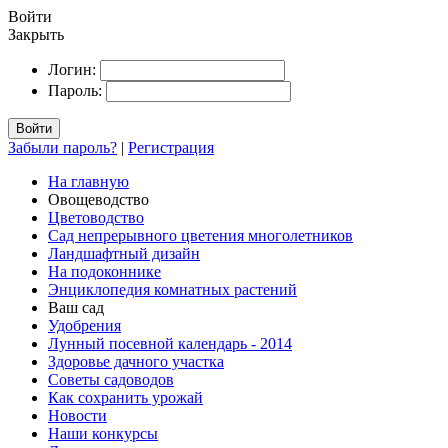
Войти
Закрыть
Логин:
Пароль:
Войти
Забыли пароль?
|
Регистрация
На главную
Овощеводство
Цветоводство
Сад непрерывного цветения многолетников
Ландшафтный дизайн
На подоконнике
Энциклопедия комнатных растений
Ваш сад
Удобрения
Лунный посевной календарь - 2014
Здоровье дачного участка
Советы садоводов
Как сохранить урожай
Новости
Наши конкурсы