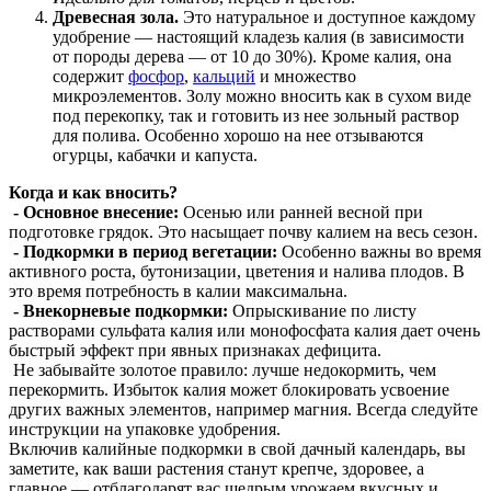
Древесная зола.
Это натуральное и доступное каждому
удобрение — настоящий кладезь калия (в зависимости
от породы дерева — от 10 до 30%). Кроме калия, она
содержит
фосфор
,
кальций
и множество
микроэлементов. Золу можно вносить как в сухом виде
под перекопку, так и готовить из нее зольный раствор
для полива. Особенно хорошо на нее отзываются
огурцы, кабачки и капуста.
Когда и как вносить?
- Основное внесение:
Осенью или ранней весной при
подготовке грядок. Это насыщает почву калием на весь сезон.
- Подкормки в период вегетации:
Особенно важны во время
активного роста, бутонизации, цветения и налива плодов. В
это время потребность в калии максимальна.
- Внекорневые подкормки:
Опрыскивание по листу
растворами сульфата калия или монофосфата калия дает очень
быстрый эффект при явных признаках дефицита.
Не забывайте золотое правило: лучше недокормить, чем
перекормить. Избыток калия может блокировать усвоение
других важных элементов, например магния. Всегда следуйте
инструкции на упаковке удобрения.
Включив калийные подкормки в свой дачный календарь, вы
заметите, как ваши растения станут крепче, здоровее, а
главное — отблагодарят вас щедрым урожаем вкусных и