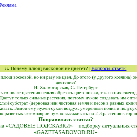
Реклама
::. Почему плющ восковой не цветет?
|
Вопросы-ответы
плющ восковой, но ни разу не цвел. До этого (у другого хозяина) о
цветение?
Н. Холмогорская, С.-Петербург
что после цветения нельзя обрезать цветоножки, т.к. на них ежегод
 Цветут только сильные растения, поэтому нужно создавать им опт
ый субстрат (дерновая или листовая земля и песок в равных коли
кивать. Зимой ему нужен сухой воздух, умеренный полив и полусух
о развитых экземпляров нужно высаживать по 2-3 растения в горш
Понравилась статья?
на «САДОВЫЕ ПОДСКАЗКИ» – подборку актуальных стат
«GAZETASADOVOD.RU»