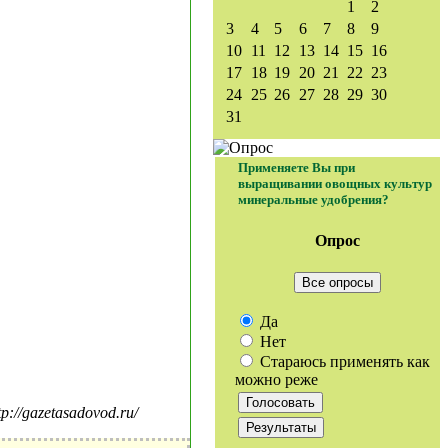
1
2
3
4
5
6
7
8
9
10
11
12
13
14
15
16
17
18
19
20
21
22
23
24
25
26
27
28
29
30
31
Применяете Вы при
выращивании овощных культур
минеральные удобрения?
Опрос
Все опросы
Да
Нет
Стараюсь применять как
можно реже
//gazetasadovod.ru/