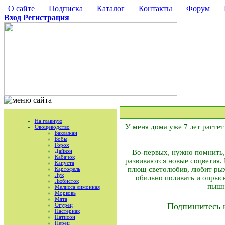
О сайте
Подписка
Каталог
Контакты
Форум
Вход
Регистрация
На главную
У меня дома уже 7 лет растет 
Овощеводство
Баклажан
Бобы
Горох
Дайкон
Во-первых, нужно помнить, 
Кабачок
развиваются новые соцветия.
Капуста
плющ светолюбив, любит рыхл
Картофель
Лук
обильно поливать и опрыс
Любисток
пышн
Мелисса лимонная
Морковь
Мята
Подпишитесь 
Огурец
Пастернак
Патисон
Перец