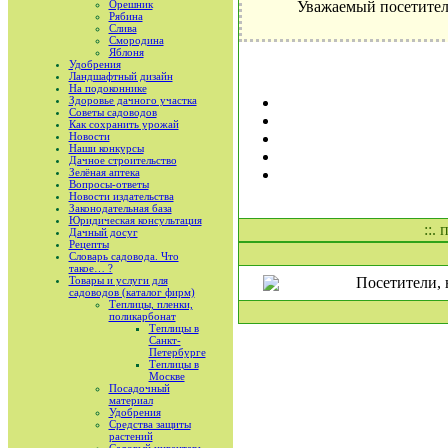
Орешник
Уважаемый посетител
Рябина
Слива
Смородина
Яблоня
Удобрения
Ландшафтный дизайн
На подоконнике
Здоровье дачного участка
Советы садоводов
Как сохранить урожай
Новости
Наши конкурсы
Дачное строительство
Зелёная аптека
Вопросы-ответы
Новости издательства
Законодательная база
Юридическая консультация
::.
Дачный досуг
Рецепты
Словарь садовода. Что
такое… ?
Товары и услуги для
Посетители, 
садоводов (каталог фирм)
Теплицы, пленки,
поликарбонат
Теплицы в
Санкт-
Петербурге
Теплицы в
Москве
Посадочный
материал
Удобрения
Средства защиты
растений