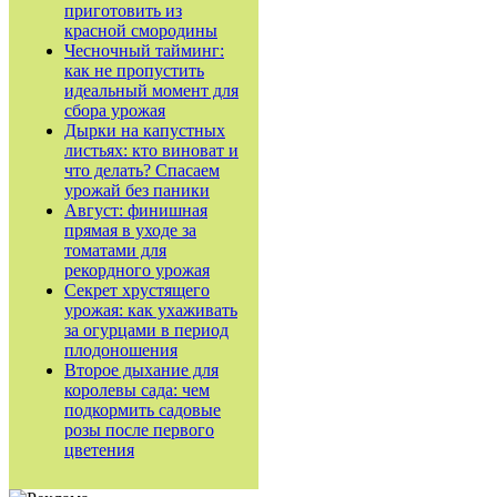
приготовить из
красной смородины
Чесночный тайминг:
как не пропустить
идеальный момент для
сбора урожая
Дырки на капустных
листьях: кто виноват и
что делать? Спасаем
урожай без паники
Август: финишная
прямая в уходе за
томатами для
рекордного урожая
Секрет хрустящего
урожая: как ухаживать
за огурцами в период
плодоношения
Второе дыхание для
королевы сада: чем
подкормить садовые
розы после первого
цветения