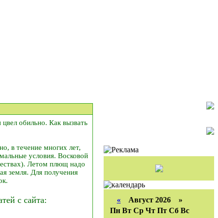
н цвел обильно. Как вызвать
но, в течение многих лет,
имальные условия. Восковой
чествах). Летом плющ надо
ая земля. Для получения
ок.
ей с сайта:
«
Август 2026 »
Пн
Вт
Ср
Чт
Пт
Сб
Вс