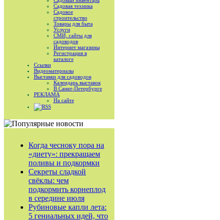
Садовый инвентарь
Садовая техника
Садовое
строительство
Товары для быта
Услуги
СМИ, сайты для
садоводов
Интернет магазины
Регистрация в
каталоге
Ссылки
Видеоматериалы
Выставки для садоводов
Календарь выставок
В Санкт-Петербурге
РЕКЛАМА
На сайте
RSS
Когда чесноку пора на
«диету»: прекращаем
поливы и подкормки
Секреты сладкой
свёклы: чем
подкормить корнеплод
в середине июля
Рубиновые капли лета:
5 гениальных идей, что