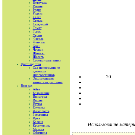
Петрушка
Ревень
Редис
Редька
Салат
Свекла
Сельдерей
Томат
Тыква
Укроп
Фасоль
Фенхель
Хрен
Чеснок
Шпинат
Шавель
Советы тепличнику
Цветоводство
Сад непрерывного
цветения
многолетников
20
Энциклопедия
комнатных растений
Ваш сад
Айва
Боярышник
Виноград
Вишня
Груша
Ежевика
Жимолость
Земляника
Ирга
Калина
Использование материа
Крыжовник
Малина
Облепиха