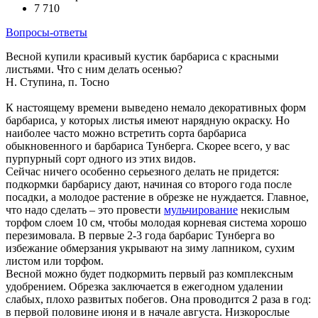
7 710
Вопросы-ответы
Весной купили красивый кустик барбариса с красными
листьями. Что с ним делать осенью?
Н. Ступина, п. Тосно
К настоящему времени выведено немало декоративных форм
барбариса, у которых листья имеют нарядную окраску. Но
наиболее часто можно встретить сорта барбариса
обыкновенного и барбариса Тунберга. Скорее всего, у вас
пурпурный сорт одного из этих видов.
Сейчас ничего особенно серьезного делать не придется:
подкормки барбарису дают, начиная со второго года после
посадки, а молодое растение в обрезке не нуждается. Главное,
что надо сделать – это провести
мульчирование
некислым
торфом слоем 10 см, чтобы молодая корневая система хорошо
перезимовала. В первые 2-3 года барбарис Тунберга во
избежание обмерзания укрывают на зиму лапником, сухим
листом или торфом.
Весной можно будет подкормить первый раз комплексным
удобрением. Обрезка заключается в ежегодном удалении
слабых, плохо развитых побегов. Она проводится 2 раза в год:
в первой половине июня и в начале августа. Низкорослые