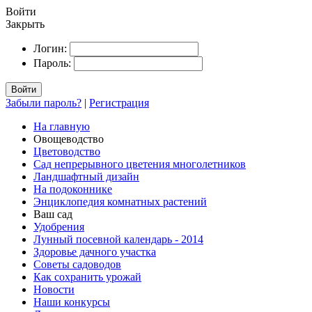
Войти
Закрыть
Логин:
Пароль:
Войти
Забыли пароль?
|
Регистрация
На главную
Овощеводство
Цветоводство
Сад непрерывного цветения многолетников
Ландшафтный дизайн
На подоконнике
Энциклопедия комнатных растений
Ваш сад
Удобрения
Лунный посевной календарь - 2014
Здоровье дачного участка
Советы садоводов
Как сохранить урожай
Новости
Наши конкурсы