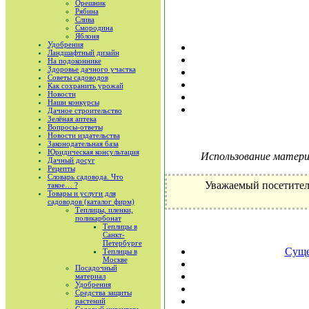
Орешник
Рябина
Слива
Смородина
Яблоня
Удобрения
Ландшафтный дизайн
На подоконнике
Здоровье дачного участка
Советы садоводов
Как сохранить урожай
Новости
Наши конкурсы
Дачное строительство
Зелёная аптека
Вопросы-ответы
Новости издательства
Законодательная база
Юридическая консультация
Использование материа
Дачный досуг
Рецепты
Словарь садовода. Что
Уважаемый посетител
такое… ?
Товары и услуги для
садоводов (каталог фирм)
Теплицы, пленки,
поликарбонат
Теплицы в
Санкт-
Петербурге
Cуще
Теплицы в
Москве
Посадочный
материал
Удобрения
Средства защиты
растений