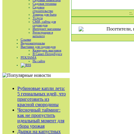
Садовый инвентарь
Садовая техника
Садовое
строительство
::
Товары для быта
Услуги
СМИ, сайты для
садоводов
Посетители, 
Интернет магазины
Регистрация в
каталоге
Ссылки
Видеоматериалы
Выставки для садоводов
Календарь выставок
В Санкт-Петербурге
РЕКЛАМА
На сайте
RSS
Рубиновые капли лета:
5 гениальных идей, что
приготовить из
красной смородины
Чесночный тайминг:
как не пропустить
идеальный момент для
сбора урожая
Дырки на капустных