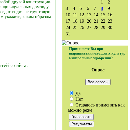
любой другой конструкции.
1
2
индивидуальных домов, у
3
4
5
6
7
8
9
осед отводит не грунтовую
10
11
12
13
14
15
16
ом укажите, каким образом
17
18
19
20
21
22
23
24
25
26
27
28
29
30
31
Применяете Вы при
выращивании овощных культур
минеральные удобрения?
ей с сайта:
Опрос
Все опросы
Да
Нет
Стараюсь применять как
можно реже