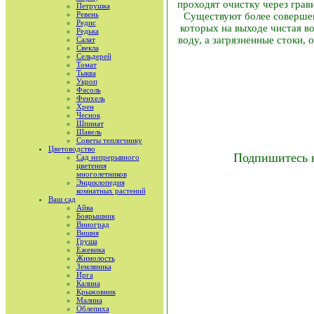
проходят очистку через грав
Петрушка
Ревень
Существуют более совершен
Редис
которых на выходе чистая во
Редька
воду, а загрязненные стоки,
Салат
Свекла
Сельдерей
Томат
Тыква
Укроп
Фасоль
Фенхель
Хрен
Чеснок
Шпинат
Шавель
Советы тепличнику
Цветоводство
Подпишитесь 
Сад непрерывного
цветения
многолетников
Энциклопедия
комнатных растений
Ваш сад
Айва
Боярышник
Виноград
Вишня
Груша
Ежевика
Жимолость
Земляника
Ирга
Калина
Крыжовник
Малина
Облепиха