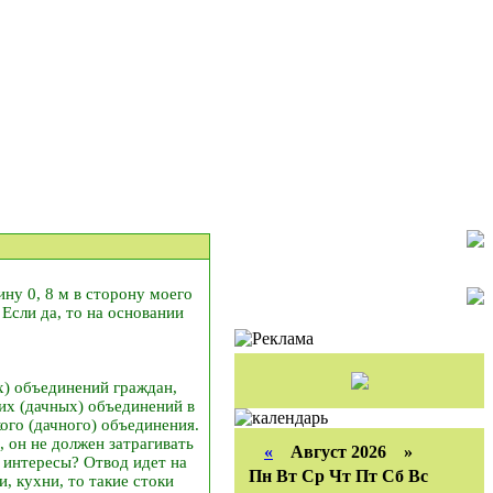
ну 0, 8 м в сторону моего
 Если да, то на основании
х) объединений граждан,
их (дачных) объединений в
ого (дачного) объединения.
, он не должен затрагивать
«
Август 2026 »
и интересы? Отвод идет на
Пн
Вт
Ср
Чт
Пт
Сб
Вс
, кухни, то такие стоки