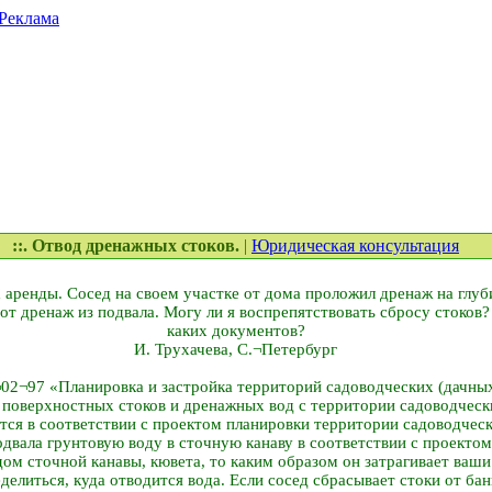
Реклама
::. Отвод дренажных стоков.
|
Юридическая консультация
 аренды. Сосед на своем участке от дома проложил дренаж на глуби
тот дренаж из подвала. Могу ли я воспрепятствовать сбросу стоков?
каких документов?
И. Трухачева, С.¬Петербург
¬02¬97 «Планировка и застройка территорий садоводческих (дачны
 поверхностных стоков и дренажных вод с территории садоводческ
тся в соответствии с проектом планировки территории садоводческ
одвала грунтовую воду в сточную канаву в соответствии с проектом
дом сточной канавы, кювета, то каким образом он затрагивает ваш
делиться, куда отводится вода. Если сосед сбрасывает стоки от бани