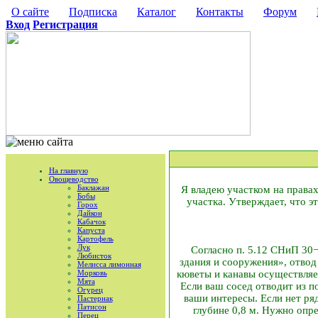
О сайте
Подписка
Каталог
Контакты
Форум
Вход
Регистрация
На главную
Овощеводство
Баклажан
Я владею участком на правах
Бобы
участка. Утверждает, что э
Горох
Дайкон
Кабачок
Капуста
Картофель
Лук
Согласно п. 5.12 СНиП 30
Любисток
здания и сооружения», отвод
Мелисса лимонная
кюветы и канавы осуществляе
Морковь
Мята
Если ваш сосед отводит из п
Огурец
ваши интересы. Если нет ря
Пастернак
Патисон
глубине 0,8 м. Нужно опре
Перец