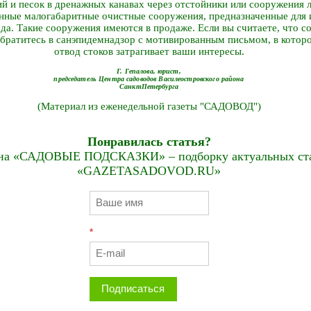
ий и песок в дренажных канавах через отстойники или сооружения 
ные малогабаритные очистные сооружения, предназначенные для 
да. Такие сооружения имеются в продаже. Если вы считаете, что с
 обратитесь в санэпидемнадзор с мотивированным письмом, в котор
отвод стоков затрагивает ваши интересы.
Г. Гепалова, юрист,
председатель Центра садоводов Василеостровского района
Санкт­Петербурга
(Материал из еженедельной газеты "САДОВОД")
Понравилась статья?
на «САДОВЫЕ ПОДСКАЗКИ» – подборку актуальных стат
«GAZETASADOVOD.RU»
*
Подписаться