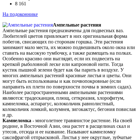
8 161
На подоконнике
Ампельные растения
Ампельные растения предназначены для подвесных ваз.
Любителей цветов привлекает в них оригинальная форма
побегов, свисающих по сторонам горшка. Эти растения
занимают мало места, их можно подвешивать около окна или
ставить на высокую тумбочку, а также размещать на полках.
Особенно красиво они выглядят, если их подвесить на
крепкой рыболовной леске или капроновой нити. Тогда
кустик пышной зелени будет как бы парить в воздухе. У
многих ампельных растений красивые листья и цветы. Они
могут быть использованы и как почвопокровные (если
направить их плети по поверхности почвы в зимних садах).
Наиболее распространенными ампельными растениями
являются: традесканция, плющ, сеткреазия, хлорофитум,
камнеломка, аспарагус, колокольчик равнолистный,
колокольчик ломкий, колумнея, зигокактус, бегония повислая
и др.
Камнеломка
- многолетнее травянистое растение. На своей
родине, в Восточной Азии, она растет в расщелинах скал и
утесов, отсюда и ее название. Называют камнеломку
саксифрагой отпрысковой. Листья у нее округлые, зубчатые