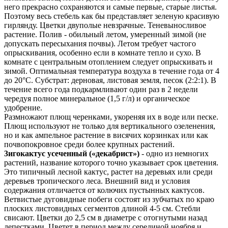
него прекрасно сохраняются и самые первые, старые листья.
Поэтому весь стебель как бы представляет зеленую красивую
гирлянду. Цветки двуполые невзрачные. Теневыносливое
растение. Полив - обильный летом, умеренный зимой (не
допускать пересыхания почвы). Летом требует частого
опрыскивания, особенно если в комнате тепло и сухо. В
комнате с центральным отоплением следует опрыскивать и
зимой. Оптимальная температура воздуха в течение года от 4
до 20°С. Субстрат: дерновая, листовая земля, песок (2:2:1). В
течение всего года подкармливают один раз в 2 недели
чередуя полное минеральное (1,5 г/л) и органическое
удобрение.
Размножают плющ черенками, укореняя их в воде или песке.
Плющ используют не только для вертикального озеленения,
но и как ампельное растение в висячих корзинках или как
почвопокровное среди более крупных растений.
3игокактус усеченный («декабрист»)
- одно из немногих
растений, название которого точно указывает срок цветения.
Это типичный лесной кактус, растет на деревьях или среди
деревьев тропического леса. Внешний вид и условия
содержания отличается от колючих пустынных кактусов.
Ветвистые дуговидные побеги состоят из зубчатых по краю
плоских листовидных сегментов длиной 4-5 см. Стебли
свисают. Цветки до 2,5 см в диаметре с отогнутыми назад
лепестками. Цветет в период между серединой ноября и