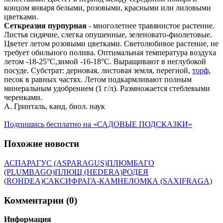
концом января белыми, розовыми, красными или лиловыми
цветками.
Сеткреазия пурпурная
- многолетнее травянистое растение.
Листья сидячие, слегка опушенные, зеленовато-фиолетовые.
Цветет летом розовыми цветками. Светолюбивое растение, не
требует обильного полива. Оптимальная температура воздуха
летом -18-25°С,зимой -16-18°С. Выращивают в неглубокой
посуде. Субстрат: дерновая, листовая земля, перегной,
торф
,
песок в равных частях. Летом подкармливают полным
минеральным удобрением (1 г/л). Размножается стеблевыми
черенками.
А. Гринталь, канд. биол. наук
Подпишись бесплатно на «САДОВЫЕ ПОДСКАЗКИ»
Похожие новости
АСПАРАГУС (ASPARAGUS)
ПЛЮМБАГО
(PLUMBAGO)
ПЛЮЩ (HEDERA)
РОДЕЯ
(ROHDEA)
САКСИФРАГА-КАМНЕЛОМКА (SAXIFRAGA)
Комментарии (0)
Информация