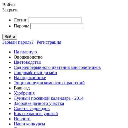
Войти
Закрыть
Логин:
Пароль:
Войти
Забыли пароль?
|
Регистрация
На главную
Овощеводство
Цветоводство
Сад непрерывного цветения многолетников
Ландшафтный дизайн
На подоконнике
Энциклопедия комнатных растений
Ваш сад
Удобрения
Лунный посевной календарь - 2014
Здоровье дачного участка
Советы садоводов
Как сохранить урожай
Новости
Наши конкурсы