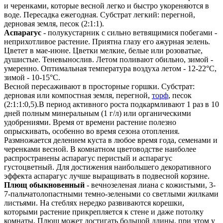
и черенками, которые весной легко и быстро укореняются в
воде. Пересадка ежегодная. Субстрат легкий: перегной,
дерновая земля, песок (2:1:1).
Аспарагус
- полукустарник с сильно ветвящимися побегами -
неприхотливое растение. Приятна глазу его ажурная зелень.
Цветет в мае-июне. Цветки мелкие, белые или розоватые,
душистые. Теневынослив. Летом поливают обильно, зимой -
умеренно. Оптимальная температура воздуха летом - 12-22°С,
зимой - 10-15°С.
Весной пересаживают в просторные горшки. Субстрат:
дерновая или компостная земля, перегной,
торф
, песок
(2:1:1:0,5).В период активного роста подкармливают 1 раз в 10
дней полным минеральным (1 г/л) или органическими
удобрениями. Время от времени растение полезно
опрыскивать, особенно во время сезона отопления.
Размножается делением куста в любое время года, семенами и
черенками весной. В комнатном цветоводстве наиболее
распространены аспарагус перистый и аспарагус
густоцветный. Для достижения наибольшего декоративного
эффекта аспарагус лучше выращивать в подвесной корзине.
Плющ обыкновенный
- вечнозеленая лиана с кожистыми, 3-
7-пальчатолопастными темно-зелеными со светлыми жилками
листьями. На стеблях нередко развиваются корешки,
которыми растение прикрепляется к стене и даже потолку
комнаты. Плющ может достигать большой длины, при этом у