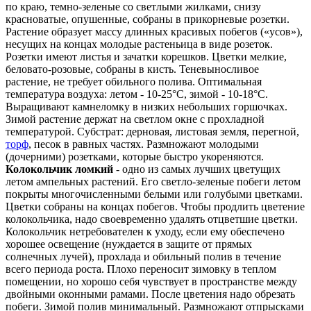
по краю, темно-зеленые со светлыми жилками, снизу
красноватые, опушенные, собраны в прикорневые розетки.
Растение образует массу длинных красивых побегов («усов»),
несущих на концах молодые растеньица в виде розеток.
Розетки имеют листья и зачатки корешков. Цветки мелкие,
беловато-розовые, собраны в кисть. Теневыносливое
растение, не требует обильного полива. Оптимальная
температура воздуха: летом - 10-25°С, зимой - 10-18°С.
Выращивают камнеломку в низких небольших горшочках.
Зимой растение держат на светлом окне с прохладной
температурой. Субстрат: дерновая, листовая земля, перегной,
торф
, песок в равных частях. Размножают молодыми
(дочерними) розетками, которые быстро укореняются.
Колокольчик ломкий
- одно из самых лучших цветущих
летом ампельных растений. Его светло-зеленые побеги летом
покрыты многочисленными белыми или голубыми цветками.
Цветки собраны на концах побегов. Чтобы продлить цветение
колокольчика, надо своевременно удалять отцветшие цветки.
Колокольчик нетребователен к уходу, если ему обеспечено
хорошее освещение (нуждается в защите от прямых
солнечных лучей), прохлада и обильный полив в течение
всего периода роста. Плохо переносит зимовку в теплом
помещении, но хорошо себя чувствует в пространстве между
двойными оконными рамами. После цветения надо обрезать
побеги. Зимой полив минимальный. Размножают отпрысками