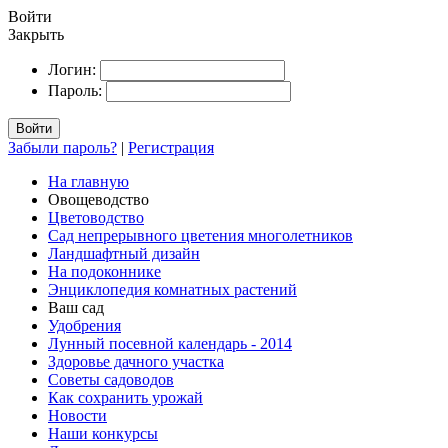
Войти
Закрыть
Логин:
Пароль:
Войти
Забыли пароль?
|
Регистрация
На главную
Овощеводство
Цветоводство
Сад непрерывного цветения многолетников
Ландшафтный дизайн
На подоконнике
Энциклопедия комнатных растений
Ваш сад
Удобрения
Лунный посевной календарь - 2014
Здоровье дачного участка
Советы садоводов
Как сохранить урожай
Новости
Наши конкурсы