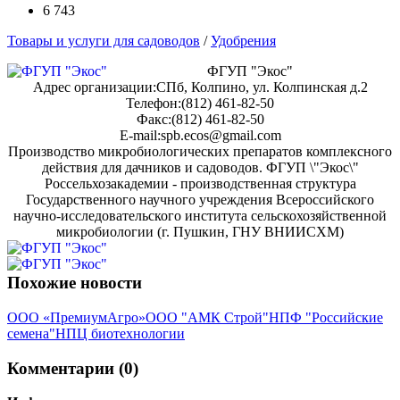
6 743
Товары и услуги для садоводов
/
Удобрения
ФГУП "Экос"
Адрес организации:СПб, Колпино, ул. Колпинская д.2
Телефон:(812) 461-82-50
Факс:(812) 461-82-50
E-mail:spb.ecos@gmail.com
Производство микробиологических препаратов комплексного
действия для дачников и садоводов. ФГУП \"Экос\"
Россельхозакадемии - производственная структура
Государственного научного учреждения Всероссийского
научно-исследовательского института сельскохозяйственной
микробиологии (г. Пушкин, ГНУ ВНИИСХМ)
Похожие новости
ООО «ПремиумАгро»
ООО "АМК Строй"
НПФ "Российские
семена"
НПЦ биотехнологии
Комментарии (0)