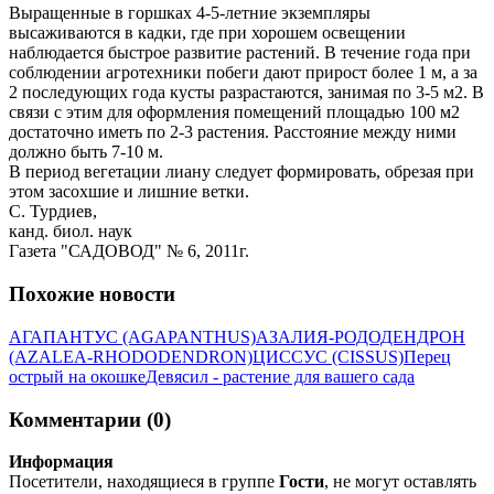
Выращенные в горшках 4-5-летние экземпляры
высаживаются в кадки, где при хорошем освещении
наблюдается быстрое развитие растений. В течение года при
соблюдении агротехники побеги дают прирост более 1 м, а за
2 последующих года кусты разрастаются, занимая по 3-5 м2. В
связи с этим для оформления помещений площадью 100 м2
достаточно иметь по 2-3 растения. Расстояние между ними
должно быть 7-10 м.
В период вегетации лиану следует формировать, обрезая при
этом засохшие и лишние ветки.
С. Турдиев,
канд. биол. наук
Газета "САДОВОД" № 6, 2011г.
Похожие новости
АГАПАНТУС (AGAPANTHUS)
АЗАЛИЯ-РОДОДЕНДРОН
(AZALEA-RHODODENDRON)
ЦИССУС (CISSUS)
Перец
острый на окошке
Девясил - растение для вашего сада
Комментарии (0)
Информация
Посетители, находящиеся в группе
Гости
, не могут оставлять