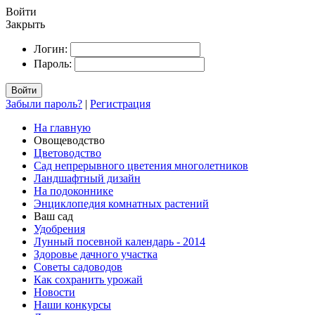
Войти
Закрыть
Логин:
Пароль:
Войти
Забыли пароль?
|
Регистрация
На главную
Овощеводство
Цветоводство
Сад непрерывного цветения многолетников
Ландшафтный дизайн
На подоконнике
Энциклопедия комнатных растений
Ваш сад
Удобрения
Лунный посевной календарь - 2014
Здоровье дачного участка
Советы садоводов
Как сохранить урожай
Новости
Наши конкурсы