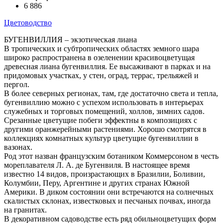
6 886
Цветоводство
БУГЕНВИЛЛИЯ – экзотическая лиана
В тропических и субтропических областях земного шара
широко распространена в озеленении красивоцветущая
древесная лиана бугенвиллия. Ее высаживают в парках и на
придомовых участках, у стен, оград, террас, трельяжей и
пергол.
В более северных регионах, там, где достаточно света и тепла,
бугенвиллию можно с успехом использовать в интерьерах
служебных и торговых помещений, холлов, зимних садов.
Срезанные цветущие побеги эффектны в композициях с
другими оранжерейными растениями. Хорошо смотрятся в
коллекциях комнатных культур цветущие бугенвиллии в
вазонах.
Род этот назван французским ботаником Коммерсоном в честь
мореплавателя Л. А. де Бугенвиля. В настоящее время
известно 14 видов, произрастающих в Бразилии, Боливии,
Колумбии, Перу, Аргентине и других странах Южной
Америки. В диком состоянии они встречаются на солнечных
скалистых склонах, известковых и песчаных почвах, иногда
на гранитах.
В декоративном садоводстве есть ряд обильноцветущих форм