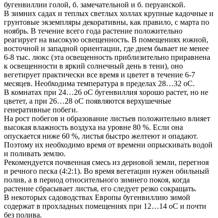
бугенвиллии голой, б. замечательной и б. перуанской.
В зимних садах и теплых светлых холлах крупные кадочные и
грунтовые экземпляры декоративны, как правило, с марта по
ноябрь. В течение всего года растение положительно
реагирует на высокую освещенность. В помещениях южной,
восточной и западной ориентации, где днем бывает не менее
6-8 тыс. люкс (эта освещенность приблизительно приравнена
к освещенности в яркий солнечный день в тени), оно
вегетирует практически все время и цветет в течение 6-7
месяцев. Необходима температура в пределах 28…32 оС.
В комнатах при 24…26 оС бугенвиллия хорошо растет, но не
цветет, а при 26…28 оС появляются верхушечные
генеративные побеги.
На рост побегов и образование листьев положительно влияет
высокая влажность воздуха на уровне 80 %. Если она
опускается ниже 60 %, листья быстро желтеют и опадают.
Поэтому их необходимо время от времени опрыскивать водой
и поливать землю.
Рекомендуется почвенная смесь из дерновой земли, перегноя
и речного песка (4:2:1). Во время вегетации нужен обильный
полив, а в период относительного зимнего покоя, когда
растение сбрасывает листья, его следует резко сокращать.
В некоторых садоводствах Европы бугенвиллию зимой
содержат в прохладных помещениях при 12…14 оС и почти
без полива.