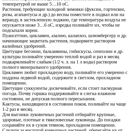
температурой не выше 5…10 оС.
Растения, требующие холодной зимовки (фуксии, гортензии,
розы, агапантусы и др.) до весны поместите в подвал или на
веранду, в застекленную лоджию, где температура воздуха не
опускается ниже 3…6 оС, изредка поливайте их, чтобы не
подсыхали корни.
Пуансеттию, цикламен, азалию, каланхоэ, шлюмбергеру и др.
начинающие зацветать растения, подкормите раствором
калийных удобрений.
Цветущие бегонии, бальзамины, гибискусы, сенполии и др.
культуры поливайте умеренно теплой водой и раз в месяц
подкармливайте слабым (1/2 ч. л. на 1 л воды) раствором
полного минерального удобрения.
Цикламен любит прохладную воду, поливайте его умеренно с
поддона ледяной водой, содержите в светлом, прохладном
помещении.
Цветущие суккуленты досвечивайте, если стоит пасмурная
погода. Почву горшка поддерживайте в слегка влажном
состоянии, не допуская полного пересыхания.
Кактусы, находящиеся в состоянии покоя, поливайте на чаще
1-2 раз в месяц.
Для выгонки луковичных растений отбирайте крупные,
здоровые, плотные и тяжеловесные луковицы. До посадки
сохраняйте их в сухом темном, прохладном помещении.
Следите за чистотой комнатных растений, оберегайте их от