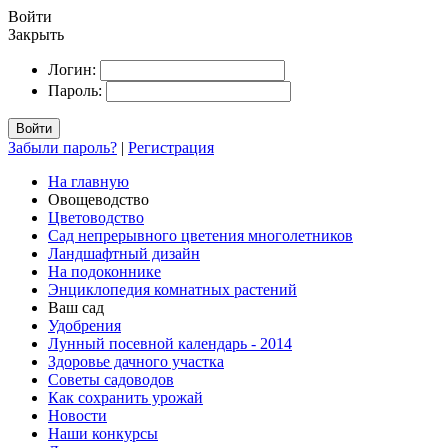
Войти
Закрыть
Логин:
Пароль:
Войти
Забыли пароль?
|
Регистрация
На главную
Овощеводство
Цветоводство
Сад непрерывного цветения многолетников
Ландшафтный дизайн
На подоконнике
Энциклопедия комнатных растений
Ваш сад
Удобрения
Лунный посевной календарь - 2014
Здоровье дачного участка
Советы садоводов
Как сохранить урожай
Новости
Наши конкурсы