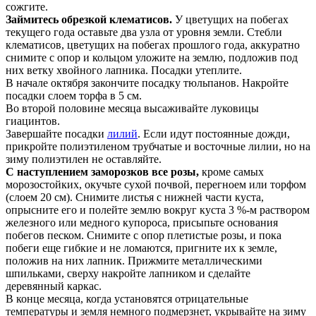
сожгите.
Займитесь обрезкой клематисов.
У цветущих на побегах
текущего года оставьте два узла от уровня земли. Стебли
клематисов, цветущих на побегах прошлого года, аккуратно
снимите с опор и кольцом уложите на землю, подложив под
них ветку хвойного лапника. Посадки утеплите.
В начале октября закончите посадку тюльпанов. Накройте
посадки слоем торфа в 5 см.
Во второй половине месяца высаживайте луковицы
гиацинтов.
Завершайте посадки
лилий
. Если идут постоянные дожди,
прикройте полиэтиленом трубчатые и восточные лилии, но на
зиму полиэтилен не оставляйте.
С наступлением заморозков все розы,
кроме самых
морозостойких, окучьте сухой почвой, перегноем или торфом
(слоем 20 см). Снимите листья с нижней части куста,
опрысните его и полейте землю вокруг куста 3 %-м раствором
железного или медного купороса, присыпьте основания
побегов песком. Снимите с опор плетистые розы, и пока
побеги еще гибкие и не ломаются, пригните их к земле,
положив на них лапник. Прижмите металлическими
шпильками, сверху накройте лапником и сделайте
деревянный каркас.
В конце месяца, когда установятся отрицательные
температуры и земля немного подмерзнет, укрывайте на зиму