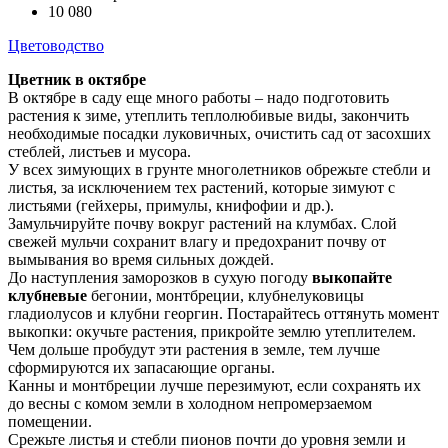
10 080
Цветоводство
Цветник в октябре
В октябре в саду еще много работы – надо подготовить
растения к зиме, утеплить теплолюбивые виды, закончить
необходимые посадки луковичных, очистить сад от засохших
стеблей, листьев и мусора.
У всех зимующих в грунте многолетников обрежьте стебли и
листья, за исключением тех растений, которые зимуют с
листьями (гейхеры, примулы, книфофии и др.).
Замульчируйте почву вокруг растений на клумбах. Слой
свежей мульчи сохранит влагу и предохранит почву от
вымывания во время сильных дождей.
До наступления заморозков в сухую погоду
выкопайте
клубневые
бегонии, монтбреции, клубнелуковицы
гладиолусов и клубни георгин. Постарайтесь оттянуть момент
выкопки: окучьте растения, прикройте землю утеплителем.
Чем дольше пробудут эти растения в земле, тем лучше
сформируются их запасающие органы.
Канны и монтбреции лучше перезимуют, если сохранять их
до весны с комом земли в холодном непромерзаемом
помещении.
Срежьте листья и стебли пионов почти до уровня земли и