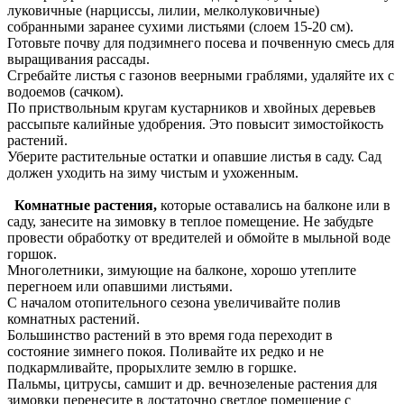
луковичные (нарциссы, лилии, мелколуковичные)
собранными заранее сухими листьями (слоем 15-20 см).
Готовьте почву для подзимнего посева и почвенную смесь для
выращивания рассады.
Сгребайте листья с газонов веерными граблями, удаляйте их с
водоемов (сачком).
По приствольным кругам кустарников и хвойных деревьев
рассыпьте калийные удобрения. Это повысит зимостойкость
растений.
Уберите растительные остатки и опавшие листья в саду. Сад
должен уходить на зиму чистым и ухоженным.
Комнатные растения,
которые оставались на балконе или в
саду, занесите на зимовку в теплое помещение. Не забудьте
провести обработку от вредителей и обмойте в мыльной воде
горшок.
Многолетники, зимующие на балконе, хорошо утеплите
перегноем или опавшими листьями.
С началом отопительного сезона увеличивайте полив
комнатных растений.
Большинство растений в это время года переходит в
состояние зимнего покоя. Поливайте их редко и не
подкармливайте, прорыхлите землю в горшке.
Пальмы, цитрусы, самшит и др. вечнозеленые растения для
зимовки перенесите в достаточно светлое помещение с