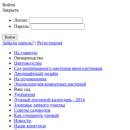
Войти
Закрыть
Логин:
Пароль:
Войти
Забыли пароль?
|
Регистрация
На главную
Овощеводство
Цветоводство
Сад непрерывного цветения многолетников
Ландшафтный дизайн
На подоконнике
Энциклопедия комнатных растений
Ваш сад
Удобрения
Лунный посевной календарь - 2014
Здоровье дачного участка
Советы садоводов
Как сохранить урожай
Новости
Наши конкурсы