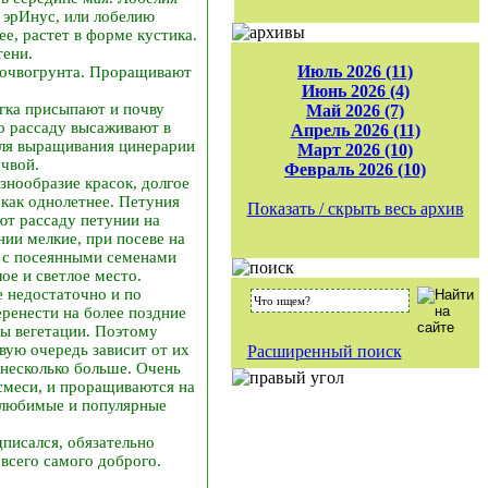
 эрИнус, или лобелию
е, растет в форме кустика.
тени.
Июль 2026 (11)
 почвогрунта. Проращивают
Июнь 2026 (4)
гка присыпают и почву
Май 2026 (7)
о рассаду высаживают в
Апрель 2026 (11)
Для выращивания цинерарии
Март 2026 (10)
чвой.
Февраль 2026 (10)
знообразие красок, долгое
 как однолетнее. Петуния
Показать / скрыть весь архив
ют рассаду петунии на
ии мелкие, при посеве на
у с посеянными семенами
ое и светлое место.
е недостаточно и по
еренести на более поздние
сы вегетации. Поэтому
вую очередь зависит от их
Расширенный поиск
 несколько больше. Очень
осмеси, и проращиваются на
е любимые и популярные
писался, обязательно
всего самого доброго.