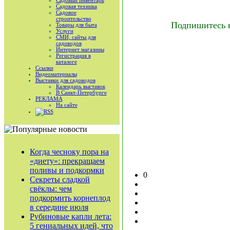
Садовый инвентарь
Садовая техника
Садовое
строительство
Подпишитесь 
Товары для быта
Услуги
СМИ, сайты для
садоводов
Интернет магазины
Регистрация в
каталоге
Ссылки
Видеоматериалы
Выставки для садоводов
Календарь выставок
В Санкт-Петербурге
РЕКЛАМА
На сайте
RSS
Когда чесноку пора на
«диету»: прекращаем
поливы и подкормки
0
Секреты сладкой
свёклы: чем
подкормить корнеплод
в середине июля
Рубиновые капли лета:
5 гениальных идей, что