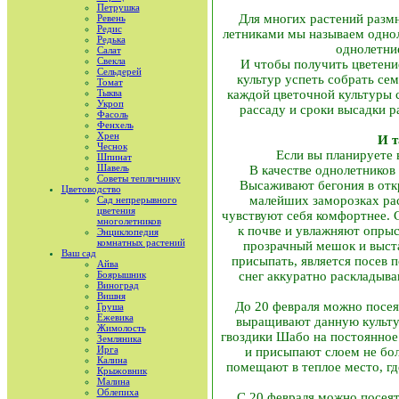
Петрушка
Для многих растений размн
Ревень
Редис
летниками мы называем однол
Редька
однолетние
Салат
Свекла
И чтобы получить цветение 
Сельдерей
культур успеть собрать се
Томат
Тыква
каждой цветочной культуры с
Укроп
рассаду и сроки высадки р
Фасоль
Фенхель
Хрен
И т
Чеснок
Если вы планируете 
Шпинат
Шавель
В качестве однолетников 
Советы тепличнику
Высаживают бегония в откр
Цветоводство
малейших заморозках рас
Сад непрерывного
цветения
чувствуют себя комфортнее. 
многолетников
к почве и увлажняют опры
Энциклопедия
комнатных растений
прозрачный мешок и выста
Ваш сад
присыпать, является посев п
Айва
Боярышник
снег аккуратно раскладываю
Виноград
Вишня
До 20 февраля можно посе
Груша
Ежевика
выращивают данную культур
Жимолость
гвоздики Шабо на постоянное
Земляника
Ирга
и присыпают слоем не бол
Калина
помещают в теплое место, гд
Крыжовник
Малина
Облепиха
С 20 февраля можно посея