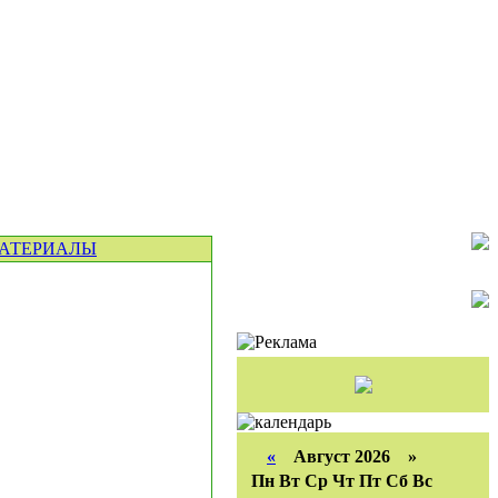
АТЕРИАЛЫ
«
Август 2026 »
Пн
Вт
Ср
Чт
Пт
Сб
Вс