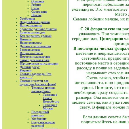
Орешник
переносит небольшие з
Рябина
Слива
ежевидную. Это многолетнее т
Смородина
Место 
Яблоня
Удобрения
Семена лобелии мелкие, их п
Ландшафтный дизайн
На подоконнике
С 20 февраля сею на ра
Здоровье дачного участка
Советы садоводов
увлажняют. При температу
Как сохранить урожай
середине мая.
Цинерарию
ча
Новости
Наши конкурсы
приморс
Дачное строительство
В последних числах феврал
Зелёная аптека
цветение и неприхотливость
Вопросы-ответы
Новости издательства
светолюбива, предпочит
Законодательная база
постоянное место в середин
Юридическая консультация
Дачный досуг
рассаду в почву не заделы
Рецепты
накрывают стеклом ил
Словарь садовода. Что
такое… ?
Очень важно, чтобы п
Товары и услуги для
интенсивности, и по продол
садоводов (каталог фирм)
сроки. Помните, что в п
Теплицы, пленки,
поликарбонат
необходимо сразу создавать
Теплицы в
размера. Она является опт
Санкт-
Петербурге
мелкие семена, как я уже го
Теплицы в
свету. В феврале можно 
Москве
Посадочный
материал
Если данные советы был
Удобрения
подписывайтесь на наш к
Средства защиты
растений