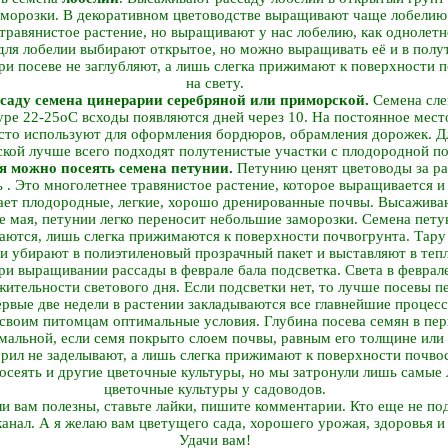
аморозки. В декоративном цветоводстве выращивают чаще лобелию
равянистое растение, но выращивают у нас лобелию, как однолетне
для лобелии выбирают открытое, но можно выращивать её и в полу
ри посеве не заглубляют, а лишь слегка прижимают к поверхности
на свету.
ссаду семена цинерарии серебряной или приморской.
Семена сле
ре 22-25оС всходы появляются дней через 10. На постоянное мест
сто используют для оформления бордюров, обрамления дорожек. 
кой лучше всего подходят полутенистые участки с плодородной по
я можно посеять семена петунии.
Петунию ценят цветоводы за ра
 . Это многолетнее травянистое растение, которое выращивается и
ает плодородные, легкие, хорошо дренированные почвы. Высажива
е мая, петунии легко переносит небольшие заморозки. Семена петун
ваются, лишь слегка прижимаются к поверхности почвогрунта. Тар
и убирают в полиэтиленовый прозрачный пакет и выставляют в тепл
ри выращивании рассады в феврале бала подсветка. Света в феврал
жительности светового дня. Если подсветки нет, то лучше посевы п
ервые две недели в растении закладываются все главнейшие процес
 своим питомцам оптимальные условия. Глубина посева семян в пер
имальной, если семя покрыто слоем почвы, равным его толщине или
ворил не заделывают, а лишь слегка прижимают к поверхности почв
посеять и другие цветочные культуры, но мы затронули лишь самы
цветочные культуры у садоводов.
и вам полезны, ставьте лайки, пишите комментарии. Кто еще не под
анал. А я желаю вам цветущего сада, хорошего урожая, здоровья и 
Удачи вам!