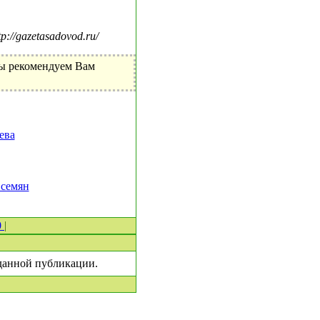
//gazetasadovod.ru/
Мы рекомендуем Вам
ева
 семян
0
|
 данной публикации.