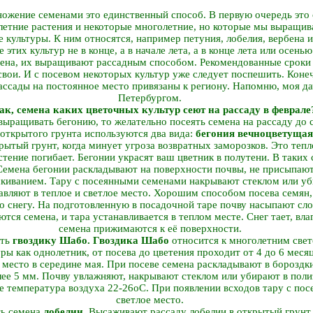
ожение семенами это единственный способ. В первую очередь это 
етние растения и некоторые многолетние, но которые мы выращива
 культуры. К ним относятся, например петуния, лобелия, вербена и
этих культур не в конце, а в начале лета, а в конце лета или осен
мена, их выращивают рассадным способом. Рекомендованные сроки 
вои. И с посевом некоторых культур уже следует поспешить. Конеч
ассады на постоянное место привязаны к региону. Напомню, моя да
Петербургом.
ак, семена каких цветочных культур сеют на рассаду в феврале
выращивать бегонию, то желательно посеять семена на рассаду до 
открытого грунта используются два вида:
бегония вечноцветущая
ытый грунт, когда минует угроза возвратных заморозков. Это теп
тение погибает. Бегонии украсят ваш цветник в полутени. В таких
Семена бегонии раскладывают на поверхности почвы, не присыпают
скиванием. Тару с посеянными семенами накрывают стеклом или у
вляют в теплое и светлое место. Хорошим способом посева семян, 
о снегу. На подготовленную в посадочной таре почву насыпают слой
тся семена, и тара устанавливается в теплом месте. Снег тает, влаг
семена прижимаются к её поверхности.
ять
гвоздику Шабо. Гвоздика Шабо
относится к многолетним све
ы как однолетник, от посева до цветения проходит от 4 до 6 меся
 место в середине мая. При посеве семена раскладывают в бороздк
ее 5 мм. Почву увлажняют, накрывают стеклом или убирают в поли
е температура воздуха 22-26оС. При появлении всходов тару с пос
светлое место.
ть семена
лобелии
. Высаживают рассаду лобелии в открытый грунт 