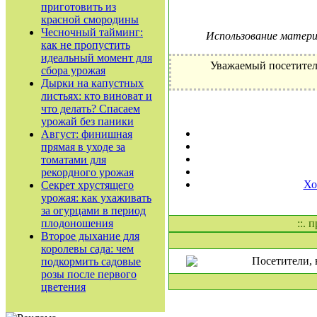
приготовить из
красной смородины
Чесночный тайминг:
Использование материа
как не пропустить
идеальный момент для
Уважаемый посетител
сбора урожая
Дырки на капустных
листьях: кто виноват и
что делать? Спасаем
урожай без паники
Август: финишная
прямая в уходе за
томатами для
рекордного урожая
Хо
Секрет хрустящего
урожая: как ухаживать
за огурцами в период
плодоношения
::. 
Второе дыхание для
королевы сада: чем
Посетители, 
подкормить садовые
розы после первого
цветения