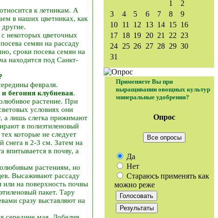
1
2
относится к летникам. А
3
4
5
6
7
8
9
ем в наших цветниках, как
10
11
12
13
14
15
16
 другие.
ью с некоторых цветочных
17
18
19
20
21
22
23
посева семян на рассаду
24
25
26
27
28
29
30
но, сроки посева семян на
31
ча находится под Санкт-
?
Применяете Вы при
середины февраля.
выращивании овощных культур
и
бегония клубневая
.
минеральные удобрения?
лолюбивое растение. При
 световых условиях они
Опрос
, а лишь слегка прижимают
бирают в полиэтиленовый
тех которые не следует
Все опросы
 снега в 2-3 см. Затем на
а впитывается в почву, а
Да
Нет
толюбивым растениям, но
Стараюсь применять как
цев. Высаживают рассаду
и или на поверхность почвы
можно реже
этиленовый пакет. Тару
евами сразу выставляют на
в середине мая. Лобелия