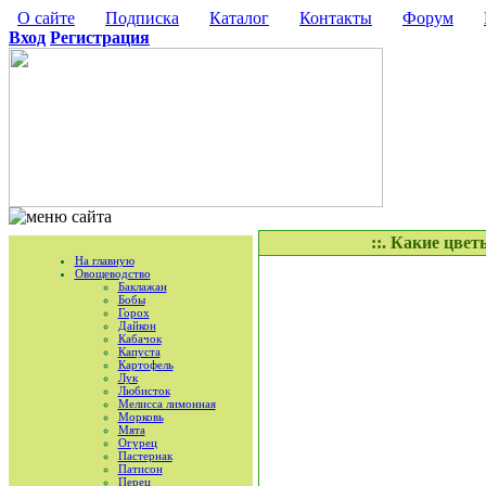
О сайте
Подписка
Каталог
Контакты
Форум
Вход
Регистрация
::. Какие цвет
На главную
Овощеводство
Баклажан
Бобы
Горох
Дайкон
Кабачок
Капуста
Картофель
Лук
Любисток
Мелисса лимонная
Морковь
Мята
Огурец
Пастернак
Патисон
Перец