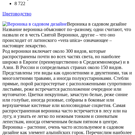
8 722
Цветоводство
Вероника в садовом дизайне
Название вероника объясняют по¬разному, одни считают, что
назвали ее в честь Святой Вероники, другие – что оно
происходит от латинского «vera unica» означающее –
настоящее лекарство.
Род вероники включает около 300 видов, которые
распространены почти во всех частях света, но наиболее
широко в Европе (преимущественно в Средиземноморье) и в
Азии. В России и сопредельных странах около 150 видов.
Представлены эти виды как однолетними и двулетними, так и
многолетними травами, а иногда полукустарниками. Стебли
прямые, порой распростертые с расположенными супротивно
листьями, реже встречается расположение очередное или
мутовчатое. Цветки некрупные, зачастую белые, реже синие
или голубые, иногда розовые, собраны в боковые или
верхушечные кистевые или колосовидные соцветия. Самая
распространенная вероника часто встречается в лесу или на
лугу, и узнать ее легко по нежным тонким и синеватым
лепесткам, иногда отмеченным белым пятном в центре.
Вероника – растение, очень часто используемое в садовом
дизайне как элемент альпийских горок. Перечислим наиболее