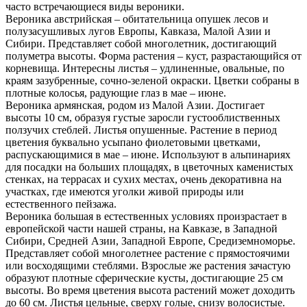
часто встречающиеся виды вероники.
Вероника австрийская – обитательница опушек лесов и
полузасушливых лугов Европы, Кавказа, Малой Азии и
Сибири. Представляет собой многолетник, достигающий
полуметра высоты. Форма растения – куст, разрастающийся от
корневища. Интересны листья – удлиненные, овальные, по
краям зазубренные, сочно-зеленой окраски. Цветки собраны в
плотные колосья, радующие глаз в мае – июне.
Вероника армянская, родом из Малой Азии. Достигает
высоты 10 см, образуя густые заросли густооблиственных
ползучих стеблей. Листья опушенные. Растение в период
цветения буквально усыпано фиолетовыми цветками,
распускающимися в мае – июне. Используют в альпинариях
для посадки на больших площадях, в цветочных каменистых
стенках, на террасах и сухих местах, очень декоративна на
участках, где имеются уголки живой природы или
естественного пейзажа.
Вероника большая в естественных условиях произрастает в
европейской части нашей страны, на Кавказе, в Западной
Сибири, Средней Азии, Западной Европе, Средиземноморье.
Представляет собой многолетнее растение с прямостоячими
или восходящими стеблями. Взрослые же растения зачастую
образуют плотные сферические кусты, достигающие 25 см
высоты. Во время цветения высота растений может доходить
до 60 см. Листья цельные, сверху голые, снизу волосистые.