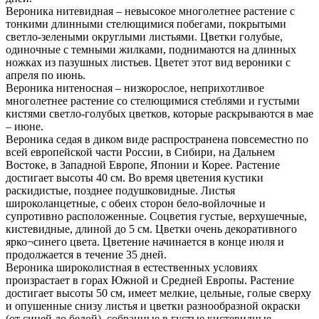
Вероника нитевидная – невысокое многолетнее растение с
тонкими длинными стелющимися побегами, покрытыми
светло-зелеными округлыми листьями. Цветки голубые,
одиночные с темными жилками, поднимаются на длинных
ножках из пазушных листьев. Цветет этот вид вероники с
апреля по июнь.
Вероника нитеносная – низкорослое, неприхотливое
многолетнее растение со стелющимися стеблями и густыми
кистями светло-голубых цветков, которые раскрываются в мае
– июне.
Вероника седая в диком виде распространена повсеместно по
всей европейской части России, в Сибири, на Дальнем
Востоке, в Западной Европе, Японии и Корее. Растение
достигает высоты 40 см. Во время цветения кустики
раскидистые, позднее подушковидные. Листья
широколанцетные, с обеих сторон бело-войлочные и
супротивно расположенные. Соцветия густые, верхушечные,
кистевидные, длиной до 5 см. Цветки очень декоративного
ярко¬синего цвета. Цветение начинается в конце июля и
продолжается в течение 35 дней.
Вероника широколистная в естественных условиях
произрастает в горах Южной и Средней Европы. Растение
достигает высоты 50 см, имеет мелкие, цельные, голые сверху
и опушенные снизу листья и цветки разнообразной окраски
(от синей до белой), собранные в густые кистевидные