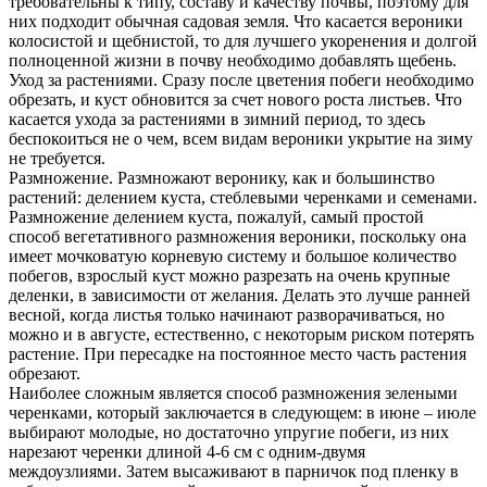
требовательны к типу, составу и качеству почвы, поэтому для
них подходит обычная садовая земля. Что касается вероники
колосистой и щебнистой, то для лучшего укоренения и долгой
полноценной жизни в почву необходимо добавлять щебень.
Уход за растениями. Сразу после цветения побеги необходимо
обрезать, и куст обновится за счет нового роста листьев. Что
касается ухода за растениями в зимний период, то здесь
беспокоиться не о чем, всем видам вероники укрытие на зиму
не требуется.
Размножение. Размножают веронику, как и большинство
растений: делением куста, стеблевыми черенками и семенами.
Размножение делением куста, пожалуй, самый простой
способ вегетативного размножения вероники, поскольку она
имеет мочковатую корневую систему и большое количество
побегов, взрослый куст можно разрезать на очень крупные
деленки, в зависимости от желания. Делать это лучше ранней
весной, когда листья только начинают разворачиваться, но
можно и в августе, естественно, с некоторым риском потерять
растение. При пересадке на постоянное место часть растения
обрезают.
Наиболее сложным является способ размножения зелеными
черенками, который заключается в следующем: в июне – июле
выбирают молодые, но достаточно упругие побеги, из них
нарезают черенки длиной 4-6 см с одним-двумя
междоузлиями. Затем высаживают в парничок под пленку в