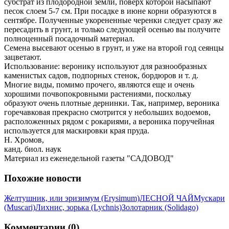
субстрат из плодородной земли, поверх которой насыпают
песок слоем 5-7 см. При посадке в июне корни образуются в
сентябре. Полученные укорененные черенки следует сразу же
пересадить в грунт, и только следующей осенью вы получите
полноценный посадочный материал.
Семена высевают осенью в грунт, и уже на второй год сеянцы
зацветают.
Использование: веронику используют для разнообразных
каменистых садов, подпорных стенок, бордюров и т. д.
Многие виды, помимо прочего, являются еще и очень
хорошими почвопокровными растениями, поскольку
образуют очень плотные дернинки. Так, например, вероника
горечавковая прекрасно смотрится у небольших водоемов,
расположенных рядом с рокариями, а вероника поручейная
используется для маскировки края пруда.
Н. Хромов,
канд. биол. наук
Материал из еженедельной газеты "САДОВОД"
Похожие новости
Желтушник, или эризимум (Erysimum)
ЛЕСНОЙ ЧАЙ
Мускари
(Muscari)
Лихнис, зорька (Lychnis)
Золотарник (Solidago)
Комментарии (0)