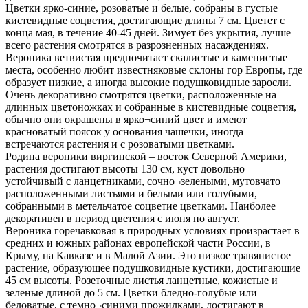
Цветки ярко-синие, розоватые и белые, собраны в густые
кистевидные соцветия, достигающие длины 7 см. Цветет с
конца мая, в течение 40-45 дней. Зимует без укрытия, лучше
всего растения смотрятся в разрозненных насаждениях.
Вероника ветвистая предпочитает скалистые и каменистые
места, особенно любит известняковые склоны гор Европы, где
образует низкие, а иногда высокие подушковидные заросли.
Очень декоративно смотрятся цветки, расположенные на
длинных цветоножках и собранные в кистевидные соцветия,
обычно они окрашены в ярко¬синий цвет и имеют
красноватый поясок у основания чашечки, иногда
встречаются растения и с розоватыми цветками.
Родина вероники виргинской – восток Северной Америки,
растения достигают высоты 130 см, куст довольно
устойчивый с ланцетниками, сочно¬зелеными, мутовчато
расположенными листьями и белыми или голубыми,
собранными в метельчатое соцветие цветками. Наиболее
декоративен в период цветения с июня по август.
Вероника горечавковая в природных условиях произрастает в
средних и южных районах европейской части России, в
Крыму, на Кавказе и в Малой Азии. Это низкое травянистое
растение, образующее подушковидные кустики, достигающие
45 см высоты. Розеточные листья ланцетные, кожистые и
зеленые длиной до 5 см. Цветки бледно-голубые или
беловатые, с темно¬синими прожилками, достигают в