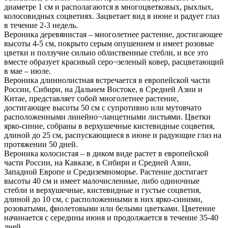
диаметре 1 см и располагаются в многоцветковых, рыхлых,
колосовидных соцветиях. Зацветает вид в июне и радует глаз
в течение 2-3 недель.
Вероника деревянистая – многолетнее растение, достигающее
высоты 4-5 см, покрыто серым опушением и имеет розовые
цветки и ползучие сильно облиственные стебли, и все это
вместе образует красивый серо¬зеленый ковер, расцветающий
в мае – июле.
Вероника длиннолистная встречается в европейской части
России, Сибири, на Дальнем Востоке, в Средней Азии и
Китае, представляет собой многолетнее растение,
достигающее высоты 50 см с супротивно или мутовчато
расположенными линейно¬ланцетными листьями. Цветки
ярко-синие, собраны в верхушечные кистевидные соцветия,
длиной до 25 см, распускающиеся в июне и радующие глаз на
протяжении 50 дней.
Вероника колосистая – в диком виде растет в европейской
части России, на Кавказе, в Сибири и Средней Азии,
Западной Европе и Средиземноморье. Растение достигает
высоты 40 см и имеет малочисленные, либо одиночные
стебли и верхушечные, кистевидные и густые соцветия,
длиной до 10 см, с расположенными в них ярко-синими,
розоватыми, фиолетовыми или белыми цветками. Цветение
начинается с середины июня и продолжается в течение 35-40
дней.