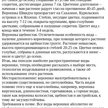
соцветия, достигающие длины 7 см. Цветение длительное –
начиная с мая растение радует глаз на протяжении 40-45 дней.
Вероника Шмидта произрастает на Сахалине, Курильских
островах и в Японии. Стебли, несущие цветки, поднимаются
на высоту 7-12 см, покрыты крупными, ярко-голубыми
цветками, собранными в пазушные соцветия. Цветет вид с
конца мая в течение 3-4 недель.
Вероника щебнистая. Отличительная особенность вида –
наличие длинного корневища, при помощи которого растение
удерживается на щебнистом грунте. Растение невысокое,
высота приподнимающихся стеблей 20-25 см. Цветки нежно-
голубые, собраны в длинные кисти, распускаются в июне –
июле и цветут до осени.
Итак, мы описали наиболее распространенные виды
вероники, теперь необходимо рассказать о выборе места,
технологии возделывания и размножения, а также об
использовании этого растения.
Месторасположение: вероники малотребовательны к
условиям существования, но светолюбивы. Часть видов
помимо этого еще и влаголюбивы, например, вероника
виргинская, длиннолистная, горечавковая, а горные виды,
такие как вероника колосистая, щебнистая и австрийская, к
тому же засухоустойчивы.
Требования к почве. Все виды вероники абсолютно не