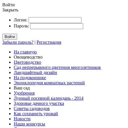
Войти
Закрыть
Логин:
Пароль:
Войти
Забыли пароль?
|
Регистрация
На главную
Овощеводство
Цветоводство
Сад непрерывного цветения многолетников
Ландшафтный дизайн
На подоконнике
Энциклопедия комнатных растений
Ваш сад
Удобрения
Лунный посевной календарь - 2014
Здоровье дачного участка
Советы садоводов
Как сохранить урожай
Новости
Наши конкурсы