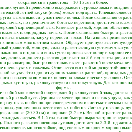
сохраняется в травостоях – 10-15 лет и более.
мятлик луговой превосходно выдерживает суровые зимы и поздние 
лительной летней засухи (июль) может подгорать. Теневыносливость
ругих злаков выносит уплотнение почвы. После скашивания отраст
ных почвах, но предпочитает богатые перегноем, достаточно влажн
ерховой корневищный злак. Развивает рыхлый, хорошо облиственн
а влажных плодородных почвах. После скашивания быстро отрастае
 к вытаптыванию, засуху переносит плохо. На газонах применяется
я к низовым многолетним злакам. Образует прочную эластичную де
овный травостой, мощную, сильно разветвленную густомочковатую к
 наклонно в стороны и вниз, густо пронизывает почву и хорошо ее с
 медленно, хорошего развития достигает во 2-й год вегетации, а пол
о и равномерно, быстро восстанавливает травостой после механи
ме очень сухих и тяжелых. Отличается высокой морозоустойчивост
ьной засухе. Это одно из лучших злаковых растений, пригодных дл
ного назначения во многих почвенно-климатических условиях. Овс
-рыхлокустовую, рыхлокустовую и плотнокустовую. Для газонов на
формы.
яет собой многолетний полуверховой рыхлокустовой злак, достига
щный рыхлый куст. Дернина ее менее прочная и не так упруга, как
ница луговая, особенно при своевременном и систематическом ска
енных, укороченных вегетативных побегов. Листья у овсяницы луг
ие, длинные (20-30 см) и широкие (3-7 см). Весной отрастает ран
х молодых листьев. В 1-й год жизни быстро вырастает, но генератив
д. Полного развития овсяница луговая достигает на 2-3-й год жизни.
невыносливое, морозостойкое, под снежным покровом хорошо выде