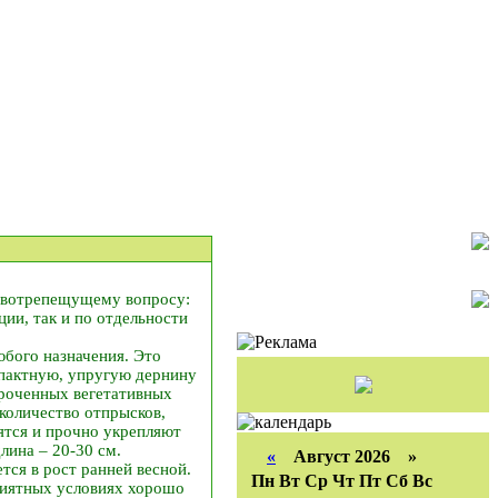
животрепещущему вопросу:
ции, так и по отдельности
юбого назначения. Это
пактную, упругую дернину
ороченных вегетативных
количество отпрысков,
ятся и прочно укрепляют
лина – 20-30 см.
«
Август 2026 »
ется в рост ранней весной.
Пн
Вт
Ср
Чт
Пт
Сб
Вс
приятных условиях хорошо