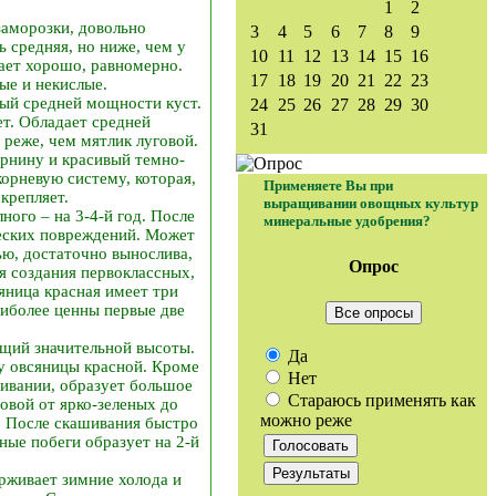
1
2
заморозки, довольно
3
4
5
6
7
8
9
 средняя, но ниже, чем у
10
11
12
13
14
15
16
ает хорошо, равномерно.
17
18
19
20
21
22
23
ые и некислые.
ый средней мощности куст.
24
25
26
27
28
29
30
т. Обладает средней
31
 реже, чем мятлик луговой.
рнину и красивый темно-
орневую систему, которая,
Применяете Вы при
крепляет.
выращивании овощных культур
ного – на 3-4-й год. После
минеральные удобрения?
ческих повреждений. Может
ью, достаточно вынослива,
Опрос
я создания первоклассных,
яница красная имеет три
иболее ценны первые две
Все опросы
ющий значительной высоты.
Да
 у овсяницы красной. Кроме
Нет
шивании, образует большое
Стараюсь применять как
овой от ярко-зеленых до
можно реже
о. После скашивания быстро
ные побеги образует на 2-й
рживает зимние холода и