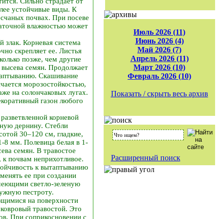
тится. Сильно страдает от
олее устойчивые виды. К
есчаных почвах. При посеве
статочной влажностью может
Июль 2026 (11)
Июнь 2026 (4)
 злак. Корневая система
Май 2026 (7)
чно скрепляет ее. Листья
Апрель 2026 (11)
колько позже, чем другие
Март 2026 (10)
е высева семян. Продолжает
ытаптыванию. Скашивание
Февраль 2026 (10)
ичается морозостойкостью,
аже на солончаковых лугах.
Показать / скрыть весь архив
екоративный газон любого
 разветвленной корневой
чную дернину. Стебли
отой 30–120 см, гладкие,
-8 мм. Полевица белая в 1-
сева семян. В травостое
Расширенный поиск
, к почвам неприхотливое.
тойчивость к вытаптыванию
менять ее при создании
 имеющими светло-зеленую
нужную пестроту.
ющимися на поверхности
 ковровый травостой. Это
ов. При соприкосновении с