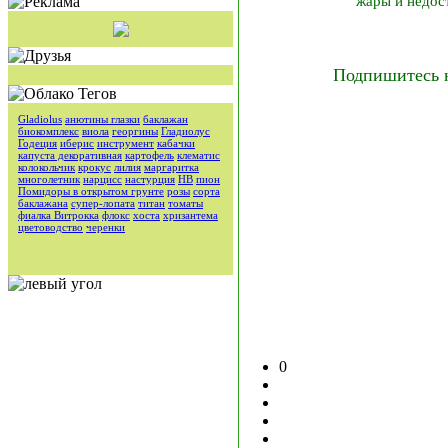
жары и недос
Подпишитесь 
Gladiolus
анютины глазки
баклажан
биокомплекс
виола
георгины
Гладиолус
Годеция
иберис
инструмент
кабачки
капуста декоративная
картофель
клематис
колокольчик
крокус
лилия
маргаритка
многолетник
нарцисс
настурция
НВ
пион
Помидоры в открытом грунте
розы
сорта
баклажана
супер-лопата
титан
томаты
фиалка Витрокка
флокс
хоста
хризантема
цветоводство
черенки
0