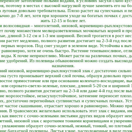
переносит затопление полыми водами, в условиях засухи слабо кус
я, поэтому в местах с высокой нагрузкой лучше заменять его на б
луговая довольно требовательна. Плохо растет на супесчаных и п
бычно до 7-8 лет, хотя при хорошем уходе на богатых почвах с до
жить 12-15 и более лет.
и волосовидная – многолетний, низовой, корневищно-рыхлокустовой
ет почву множеством мелкоразветвленных мочковатых корней и про
ые, длиной 3-12 см и 1-3 мм шириной. Весной трогается в рост нес
зни растет медленно, полного развития достигает на 2-3-й год посл
о первых морозов. Под снег уходит в зеленом виде. Устойчива к в
 равномерно, хотя не очень быстро. Растение теневыносливое, отл
 воды. К почве неприхотливо. Может расти на различных почвах, д
ние удобрений. Из полевицы обыкновенной можно создать высокод
назначения.
ний низовой, корневищно-рыхлокустовой злак с достаточно сильно
 она густо пронизывает верхний слой почвы, образуя довольно про
авостое прямостоячие или при основании коленчато-восходящие, выс
 или серовато-светло-зеленые, плоские, длиной 5-20 см и шириной 1
но, полного развития достигает на 2-3-й или даже 4-й год после вы
ние морозостойкое, незасухоустойчивое, затенение переносит плохо
ых, достаточно перегнойных суглинистых и супесчаных почвах. Ус
ит частое скашивание, отрастает хорошо и равномерно. Можно при
ения. В травосмесях желательно использовать этот злак с видами,
к как вместе с сочно-зелеными листьями других видов образует не
летний, низовой злак с короткими тонкими корневищами и укореня
 увлажнении образует сочно-зеленый, нежный, тонкий, но плотный
ние бархатной полевицы. Листья узкие, расположенные в виде пучк