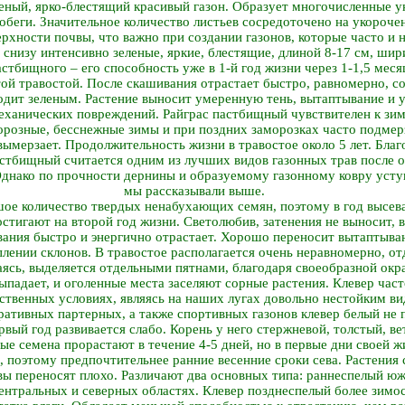
леный, ярко-блестящий красивый газон. Образует многочисленные у
обеги. Значительное количество листьев сосредоточено на укороче
ерхности почвы, что важно при создании газонов, которые часто и 
 снизу интенсивно зеленые, яркие, блестящие, длиной 8-17 см, шир
стбищного – его способность уже в 1-й год жизни через 1-1,5 меся
той травостой. После скашивания отрастает быстро, равномерно, с
ходит зеленым. Растение выносит умеренную тень, вытаптывание и 
механических повреждений. Райграс пастбищный чувствителен к зи
орозные, бесснежные зимы и при поздних заморозках часто подмер
вымерзает. Продолжительность жизни в травостое около 5 лет. Бла
астбищный считается одним из лучших видов газонных трав после о
Однако по прочности дернины и образуемому газонному ковру уступ
мы рассказывали выше.
ое количество твердых ненабухающих семян, поэтому в год высева
стигают на второй год жизни. Светолюбив, затенения не выносит, 
вания быстро и энергично отрастает. Хорошо переносит вытаптыва
плении склонов. В травостое располагается очень неравномерно, о
ясь, выделяется отдельными пятнами, благодаря своеобразной окра
ыпадает, и оголенные места заселяют сорные растения. Клевер част
тественных условиях, являясь на наших лугах довольно нестойким в
ративных партерных, а также спортивных газонов клевер белый не 
рвый год развивается слабо. Корень у него стержневой, толстый, ве
ые семена прорастают в течение 4-5 дней, но в первые дни своей 
 поэтому предпочтительнее ранние весенние сроки сева. Растения 
вы переносят плохо. Различают два основных типа: раннеспелый ю
ентральных и северных областях. Клевер позднеспелый более зимос