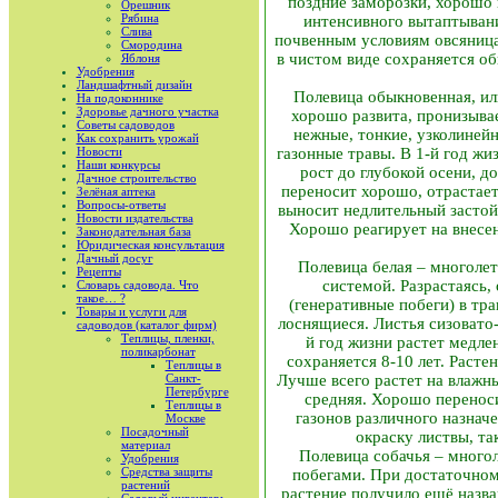
поздние заморозки, хорошо 
Орешник
Рябина
интенсивного вытаптывани
Слива
почвенным условиям овсяница 
Смородина
в чистом виде сохраняется о
Яблоня
Удобрения
Ландшафтный дизайн
Полевица обыкновенная, ил
На подоконнике
Здоровье дачного участка
хорошо развита, пронизыва
Советы садоводов
нежные, тонкие, узколинейн
Как сохранить урожай
Новости
газонные травы. В 1-й год жи
Наши конкурсы
рост до глубокой осени, д
Дачное строительство
переносит хорошо, отрастает
Зелёная аптека
Вопросы-ответы
выносит недлительный застой
Новости издательства
Хорошо реагирует на внесе
Законодательная база
Юридическая консультация
Дачный досуг
Полевица белая – многолет
Рецепты
системой. Разрастаясь,
Словарь садовода. Что
такое… ?
(генеративные побеги) в тр
Товары и услуги для
лоснящиеся. Листья сизовато-
садоводов (каталог фирм)
Теплицы, пленки,
й год жизни растет медлен
поликарбонат
сохраняется 8-10 лет. Расте
Теплицы в
Санкт-
Лучше всего растет на влажн
Петербурге
средняя. Хорошо перенос
Теплицы в
газонов различного назнач
Москве
Посадочный
окраску листвы, та
материал
Полевица собачья – много
Удобрения
Средства защиты
побегами. При достаточном
растений
растение получило ещё назва