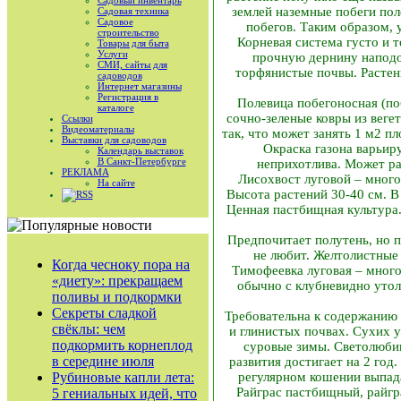
Садовый инвентарь
землей наземные побеги пол
Садовая техника
Садовое
побегов. Таким образом, 
строительство
Корневая система густо и т
Товары для быта
Услуги
прочную дернину наподо
СМИ, сайты для
торфянистые почвы. Растени
садоводов
Интернет магазины
Регистрация в
Полевица побегоносная (по
каталоге
сочно-зеленые ковры из веге
Ссылки
Видеоматериалы
так, что может занять 1 м2 п
Выставки для садоводов
Окраска газона варьир
Календарь выставок
В Санкт-Петербурге
неприхотлива. Может ра
РЕКЛАМА
Лисохвост луговой – мног
На сайте
Высота растений 30-40 см. 
RSS
Ценная пастбищная культур
Предпочитает полутень, но 
не любит. Желтолистные
Когда чесноку пора на
Тимофеевка луговая – много
«диету»: прекращаем
обычно с клубневидно утол
поливы и подкормки
Секреты сладкой
Требовательна к содержанию 
свёклы: чем
и глинистых почвах. Сухих 
подкормить корнеплод
суровые зимы. Светолюбив
в середине июля
развития достигает на 2 год
Рубиновые капли лета:
регулярном кошении выпада
Райграс пастбищный, райгра
5 гениальных идей, что