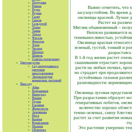
Петрушка
Ревень
Важно отметить, что 
Редис
засухоустойчив. Во время д
Редька
Салат
овсяницы красной. Лучше д
Свекла
Растет на различ
Сельдерей
Мятлик обыкновенный – полув
Томат
Тыква
Неплохо развивается н
Укроп
теневыносливостью, устойчив
Фасоль
Фенхель
Овсяница красная относитс
Хрен
зеленый, густой, тонкий и р
Чеснок
Шпинат
разрастаясь
Шавель
В 1-й год жизни растет очень
Советы тепличнику
скашивания отрастает хорош
Цветоводство
Сад непрерывного
расти на любых почвах, кро
цветения
но страдает при продолжител
многолетников
Энциклопедия
устойчивых газонов различ
комнатных растений
разновидности: корневищно
Ваш сад
Айва
Боярышник
Овсяница луговая представл
Виноград
При разрастании образует мо
Вишня
Груша
генеративных побегов, овся
Ежевика
количество хорошо облиств
Жимолость
Земляника
темно-зеленых, снизу блестящ
Ирга
растет за счет развития новы
Калина
го
Крыжовник
Малина
Это растение умеренно те
Облепиха