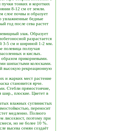
я пучки тонких и коротких
оянии 8-12 см от земли.
ом слое почвы и образует
но увлажненные бедные
ый год после сева растет
невищный злак. Образует
побегоносной разрастается
й 3-5 см и шириной 1-2 мм.
ве полевица ползучая
засоленных и кислых.
м образом прикорневыми.
тыми шипастыми колосками.
ий высокую рекреационную
их и жарких мест растение
аска становится ярче.
ми. Стебли прямостоячие,
шир., плоские. Цветет в
гатых влажных суглинистых
зимостойкостью, переносит
астет медленно. Полного
чем лисохвост, поэтому при
смеси, но не более 10 %.
сле высева семян создаёт