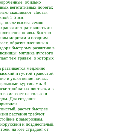
короченные, обильно
нных вегетативных побегах
низко скашивают. Листья
иной 1-5 мм.
ца после высева семян
охраняя декоративность до
уплотнение почвы. Быстро
мним морозам и поздним
зает, образуя плешины в
годоря быстрому развитию в
всяницы, мятлика лугового
ает тем травам, о которых
 развивается медленно.
высокий и густой травостой
ние и уплотнение почвы,
тдельными куртинами. В
ске тройчатых листьев, а в
о вымерзает не только в
идом. Для создания
пригоден.
твистый, растет быстрее
жизни растения требуют
стойкие к заморозкам.
жнорусский и позднеспелый,
тоек, на юге страдает от