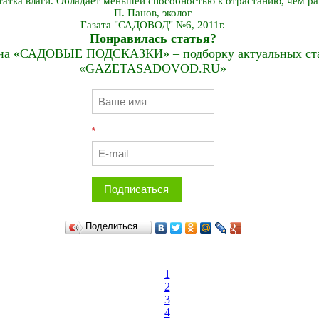
татка влаги. Обладает меньшей способностью к отрастанию, чем р
П. Панов, эколог
Газата "САДОВОД" №6, 2011г.
Понравилась статья?
на «САДОВЫЕ ПОДСКАЗКИ» – подборку актуальных стат
«GAZETASADOVOD.RU»
*
Подписаться
Поделиться…
1
2
3
4