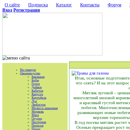
О сайте
Подписка
Каталог
Контакты
Форум
Вход
Регистрация
На главную
Овощеводство
Баклажан
Итак, основные подготовите
Бобы
что сеять? И на этот вопрос
Горох
Дайкон
Кабачок
Мятлик луговой – ценная
Капуста
многолетний низовой корнев
Картофель
Лук
и красивый густой интен
Любисток
побегов. Многочисленные
Мелисса лимонная
Морковь
развивающих новые побеги
Мята
верхние горизонты 
Огурец
Пастернак
В год посева мятлик растет м
Патисон
Осенью прекращает рост по
Перец