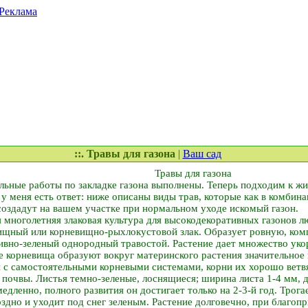
Реклама
::. Травы для газона
|
Ваш сад
Травы для газона
льные работы по закладке газона выполнены. Теперь подходим к 
 у меня есть ответ: ниже описаны виды трав, которые как в комбина
создадут на вашем участке при нормальном уходе искомый газон.
 многолетняя злаковая культура для высокодекоративных газонов л
ищный или корневищно-рыхлокустовой злак. Образует ровную, ком
сивно-зеленый однородный травостой. Растение дает множество ук
 корневища образуют вокруг материнского растения значительное 
 с самостоятельными корневыми системами, корни их хорошо ветв
почвы. Листья темно-зеленые, лоснящиеся; ширина листа 1-4 мм, д
едленно, полного развития он достигает только на 2-3-й год. Трога
здно и уходит под снег зеленым. Растение долговечно, при благо