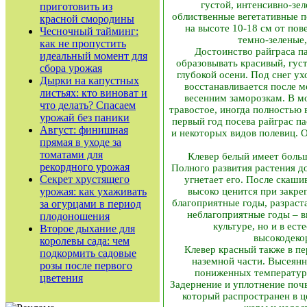
густой, интенсивно-зе
приготовить из
облиственные вегетативные п
красной смородины
на высоте 10-18 см от пов
Чесночный тайминг:
темно-зеленые,
как не пропустить
Достоинство райграса па
идеальный момент для
образовывать красивый, гус
сбора урожая
глубокой осени. Под снег у
Дырки на капустных
восстанавливается после 
листьях: кто виноват и
весенним заморозкам. В м
что делать? Спасаем
травостое, иногда полностью 
урожай без паники
первый год посева райграс п
Август: финишная
и некоторых видов полевиц. 
прямая в уходе за
томатами для
Клевер белый имеет больш
рекордного урожая
Полного развития растения до
Секрет хрустящего
угнетает его. После скаши
урожая: как ухаживать
высоко ценится при закре
благоприятные годы, разраста
за огурцами в период
неблагоприятные годы – в
плодоношения
культуре, но и в ес
Второе дыхание для
высокодеко
королевы сада: чем
Клевер красный также в пе
подкормить садовые
наземной части. Высеянн
розы после первого
пониженных температур,
цветения
Задернение и уплотнение поч
который распространен в ц