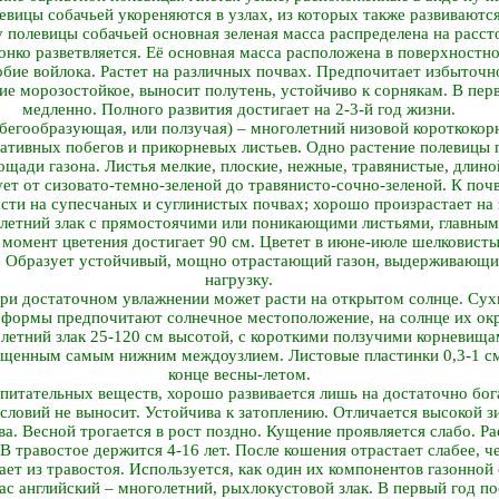
евицы собачьей укореняются в узлах, из которых также развиваютс
у полевицы собачьей основная зеленая масса распределена на расст
онко разветвляется. Её основная масса расположена в поверхностн
бие войлока. Растет на различных почвах. Предпочитает избыточ
е морозостойкое, выносит полутень, устойчиво к сорнякам. В перв
медленно. Полного развития достигает на 2-3-й год жизни.
бегообразующая, или ползучая) – многолетний низовой короткокор
тативных побегов и прикорневых листьев. Одно растение полевицы 
лощади газона. Листья мелкие, плоские, нежные, травянистые, длино
ует от сизовато-темно-зеленой до травянисто-сочно-зеленой. К поч
сти на супесчаных и суглинистых почвах; хорошо произрастает на 
олетний злак с прямостоячими или поникающими листьями, главны
В момент цветения достигает 90 см. Цветет в июне-июле шелковис
а. Образует устойчивый, мощно отрастающий газон, выдерживающ
нагрузку.
при достаточном увлажнении может расти на открытом солнце. Сух
 формы предпочитают солнечное местоположение, на солнце их окр
летний злак 25-120 см высотой, с короткими ползучими корневища
щенным самым нижним междоузлием. Листовые пластинки 0,3-1 см 
конце весны-летом.
питательных веществ, хорошо развивается лишь на достаточно бо
условий не выносит. Устойчива к затоплению. Отличается высокой 
а. Весной трогается в рост поздно. Кущение проявляется слабо. Р
. В травостое держится 4-16 лет. После кошения отрастает слабее, 
ет из травостоя. Используется, как один их компонентов газонной 
с английский – многолетний, рыхлокустовой злак. В первый год по