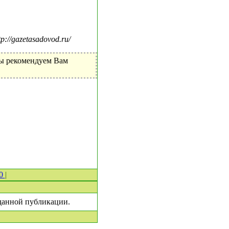
//gazetasadovod.ru/
Мы рекомендуем Вам
 0
|
 данной публикации.