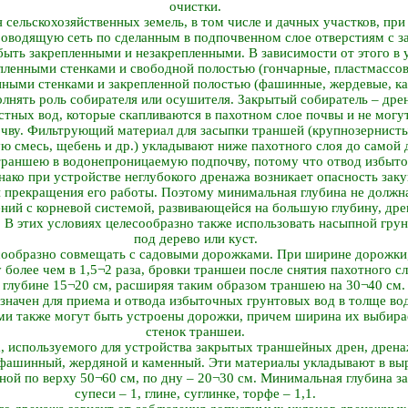
очистки.
сельскохозяйственных земель, в том числе и дачных участков, при
проводящую сеть по сделанным в подпочвенном слое отверстиям с 
быть закрепленными и незакрепленными. В зависимости от этого в 
ленными стенками и свободной полостью (гончарные, пластмассовы
нными стенками и закрепленной полостью (фашинные, жердевые, к
нять роль собирателя или осушителя. Закрытый собиратель – дрен
тных вод, которые скапливаются в пахотном слое почвы и не могу
ву. Фильтрующий материал для засыпки траншей (крупнозернистый
ю смесь, щебень и др.) укладывают ниже пахотного слоя до самой 
траншею в водонепроницаемую подпочву, потому что отвод избыто
нако при устройстве неглубокого дренажа возникает опасность за
и прекращения его работы. Поэтому минимальная глубина не должн
ений с корневой системой, развивающейся на большую глубину, дре
. В этих условиях целесообразно также использовать насыпной грун
под дерево или куст.
сообразно совмещать с садовыми дорожками. При ширине дорожк
более чем в 1,5¬2 раза, бровки траншеи после снятия пахотного с
 глубине 15¬20 см, расширяя таким образом траншею на 30¬40 см.
значен для приема и отвода избыточных грунтовых вод в толще в
и также могут быть устроены дорожки, причем ширина их выбирае
стенок траншеи.
а, используемого для устройства закрытых траншейных дрен, дрен
 фашинный, жердяной и каменный. Эти материалы укладывают в в
ной по верху 50¬60 см, по дну – 20¬30 см. Минимальная глубина зал
супеси – 1, глине, суглинке, торфе – 1,1.