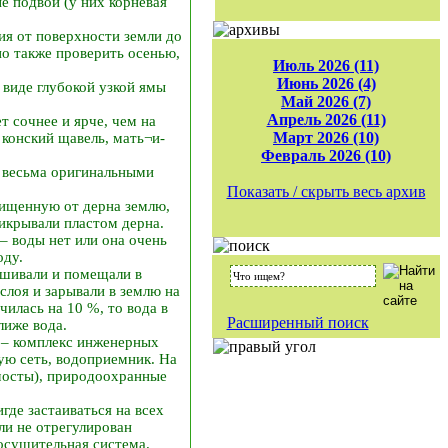
е подвои (у них корневая
ия от поверхности земли до
о также проверить осенью,
Июль 2026 (11)
Июнь 2026 (4)
виде глубокой узкой ямы
Май 2026 (7)
Апрель 2026 (11)
т сочнее и ярче, чем на
Март 2026 (10)
 конский щавель, мать¬и­
Февраль 2026 (10)
ь весьма оригинальными
Показать / скрыть весь архив
ищенную от дерна землю,
икрывали пластом дерна.
– воды нет или она очень
оду.
ешивали и помещали в
слоя и зарывали в землю на
чилась на 10 %, то вода в
Расширенный поиск
лиже вода.
 – комплекс инженерных
ую сеть, водоприемник. На
мосты), природоохранные
где застаиваться на всех
ли не отрегулирован
 осушительная система.