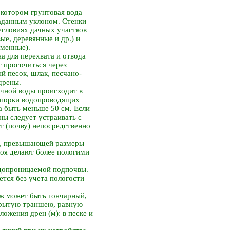
 котором грунтовая вода
заданным уклоном. Стенки
условиях дачных участков
е, деревянные и др.) и
аменные).
а для перехвата и отвода
т просочиться через
 песок, шлак, песчано­
дрены.
чной воды происходит в
купорки водопроводящих
а быть меньше 50 см. Если
ны следует устраивать с
т (почву) непосредственно
и, превышающей размеры
лоя делают более пологими
одопроницаемой подпочвы.
тся без учета пологости
аж может быть гончарный,
ырытую траншею, равную
ожения дрен (м): в песке и