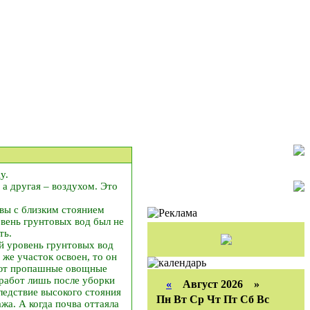
у.
а другая – воздухом. Это
вы с близким стоянием
вень грунтовых вод был не
ть.
й уровень грунтовых вод
же участок освоен, то он
тают пропашные овощные
работ лишь после уборки
«
Август 2026 »
следствие высокого стояния
Пн
Вт
Ср
Чт
Пт
Сб
Вс
жа. А когда почва оттаяла