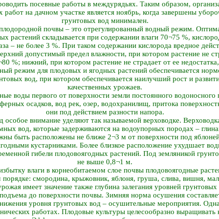
роводить посевные работы в междурядьях. Таким образом, органи
работ на дачном участке является ноябрь, когда завершены уборо
грунтовых вод минимален.
плодородной почвы – это отрегулированный водный режим. Оптим
ых растений складывается при содержании влаги 70¬75 %, кислоро
газа – не более 3 %. При таком содержании кислорода вредное дейст
Верхний допустимый предел влажности, при котором растение не стр
¬80 %; нижний, при котором растение не страдает от ее недостатка,
ый режим для плодовых и ягодных растений обеспечивается нормой
товых вод, при котором обеспечивается наилучший рост и развити
качественных урожаев.
ные воды первого от поверхности земли постоянного водоносного 
ферных осадков, вод рек, озер, водохранилищ, притока поверхност
они под действием разности напора.
д особое внимание уделяют так называемой верховодке. Верховодк
мных вод, которые задерживаются на водоупорных породах – глинах
жны быть расположены не ближе 2¬3 м от поверхности под яблоней 
 ягодными кустарниками. Более близкое расположение ухудшает во
ременной гибели плодово­ягодных растений. Под земляникой грунт
не выше 0,8¬1 м.
избытку влаги в корнеобитаемом слое почвы плодово­ягодные раст
порядке: смородина, крыжовник, яблоня, груша, слива, вишня, мал
рожая имеет значение также глубина залегания уровней грунтовых 
 подъема до поверхности почвы. Зимняя норма осушения составляе
нижения уровня грунтовых вод – осушительные мероприятия. Однак
нических работах. Плодовые культуры целесообразно выращивать 