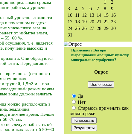
1
2
зационно реальным сроком
чные работы, а уровень
3
4
5
6
7
8
9
10
11
12
13
14
15
16
альный уровень влажности
17
18
19
20
21
22
23
да в почвенном воздухе –
вие углекислого газа на
24
25
26
27
28
29
30
адает от избытка влаги,
31
 – 55¬60 %.
 осушения, т. е. является
е, получение высоких и
Применяете Вы при
выращивании овощных культур
горизонта. Они образуются
минеральные удобрения?
ной влаги. Передвигаются
Опрос
а – временные (сезонные)
 и суглинках.
и грушей, 1,5¬2 м – под
Все опросы
дно­воздушный режим почвы
овые воды должны залегать
Да
Нет
ения можно расположить в
Стараюсь применять как
ина, земляника.
можно реже
вод в зимнее время. Нельзя
т 60¬70 см.
о не следует забывать об
на холмиках высотой 50¬60