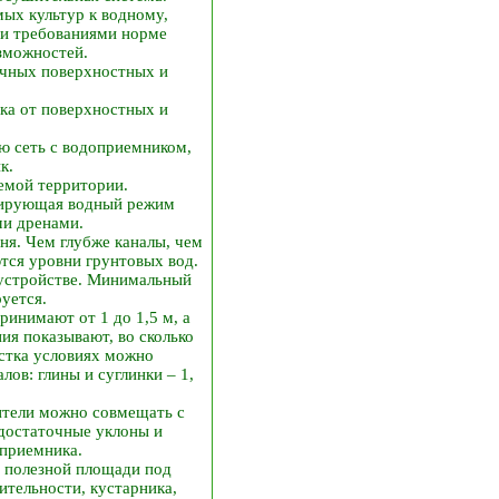
ых культур к водному,
ми требованиями норме
зможностей.
очных поверхностных и
ка от поверхностных и
ю сеть с водоприемником,
к.
аемой территории.
улирующая водный режим
ми дренами.
ня. Чем глубже каналы, чем
тся уровни грунтовых вод.
 устройстве. Минимальный
уется.
инимают от 1 до 1,5 м, а
ия показывают, во сколько
астка условиях можно
ов: глины и суглинки – 1,
ители можно совмещать с
достаточные уклоны и
оприемника.
и полезной площади под
ительности, кустарника,