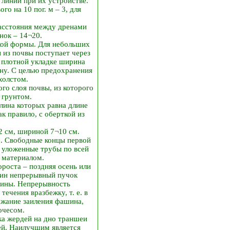
линий при их устройстве.
о на 10 пог. м – 3, для
расстояния между дренами
нок – 14¬20.
кой формы. Для небольших
 из почвы поступает через
ь плотной укладке ширина
ену. С целью предохранения
холстом.
го слоя почвы, из которого
 грунтом.
лина которых равна длине
 правило, с оберткой из
2 см, шириной 7¬10 см.
. Свободные концы первой
 уложенные трубы по всей
 материалом.
роста – поздняя осень или
один непрерывный пучок
шины. Непрерывность
ечения вразбежку, т. е. в
ежание заиления фашина,
очесом.
ка жердей на дно траншеи
ей. Наилучшим является