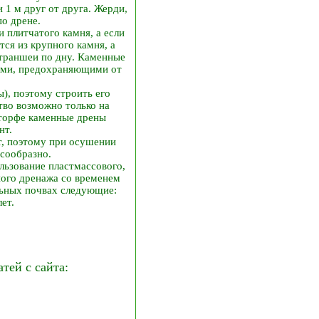
1 м друг от друга. Жерди,
о дрене.
 плитчатого камня, а если
ся из крупного камня, а
 траншеи по дну. Каменные
лами, предохраняющими от
ы), поэтому строить его
тво возможно только на
 торфе каменные дрены
нт.
т, поэтому при осушении
сообразно.
льзование пластмассового,
ного дренажа со временем
льных почвах следующие:
ет.
ей с сайта: