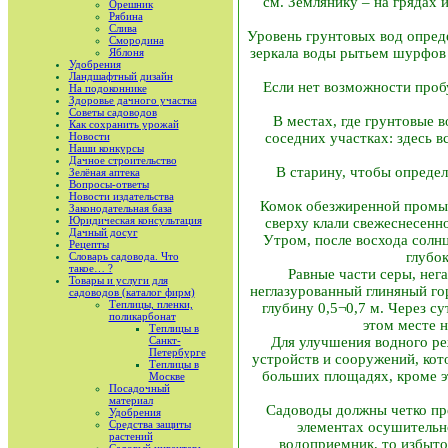
см. Землянику – на грядах 
Орешник
Рябина
Слива
Уровень грунтовых вод опреде
Смородина
зеркала воды рытьем шурфов 
Яблоня
Удобрения
Ландшафтный дизайн
Если нет возможности проб
На подоконнике
Здоровье дачного участка
Советы садоводов
В местах, где грунтовые в
Как сохранить урожай
Новости
соседних участках: здесь в
Наши конкурсы
Дачное строительство
В старину, чтобы определ
Зелёная аптека
Вопросы-ответы
Новости издательства
Комок обезжиренной промыт
Законодательная база
Юридическая консультация
сверху клали свежеснесенн
Дачный досуг
Утром, после восхода солнц
Рецепты
глубо
Словарь садовода. Что
такое… ?
Равные части серы, нег
Товары и услуги для
неглазурованный глиняный го
садоводов (каталог фирм)
Теплицы, пленки,
глубину 0,5¬0,7 м. Через с
поликарбонат
этом месте н
Теплицы в
Санкт-
Для улучшения водного р
Петербурге
устройств и сооружений, ко
Теплицы в
больших площадях, кроме э
Москве
Посадочный
материал
Садоводы должны четко пред
Удобрения
Средства защиты
элементах осушительно
растений
водоприемник, то избыточ