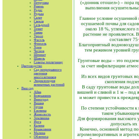
(«донник отошел») – пора п
Петрушка
Ревень
выполнения осушительных 
Редис
Редька
Салат
Главное условие осушенной 
Свекла
осушаемой почвы для садов
Сельдерей
около 18 %, углекислого 
Томат
Тыква
растение не проявляется. 
Укроп
составляет 75
Фасоль
Фенхель
Благоприятный водно­воздушн
Хрен
тем режимом уровней грун
Чеснок
Шпинат
Шавель
Грунтовые воды – это подзем
Советы тепличнику
за счет инфильтрации атмос
Цветоводство
Сад непрерывного
цветения
Из всех видов грунтовых во
многолетников
Энциклопедия
скопления подзе
комнатных растений
В саду грунтовые воды дол
Ваш сад
вишней и сливой и 1 м – под
Айва
Боярышник
и может привести к преждев
Виноград
Вишня
Груша
По степени устойчивости к 
Ежевика
таком убывающем 
Жимолость
Земляника
Для формирования высокого у
Ирга
допускать их
Калина
Конечно, основной метод по
Крыжовник
Малина
агромелиоративных и агротех
Облепиха