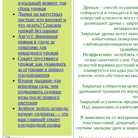
идеальный момент для
Дренаж – способ осушения 
сбора урожая
собирается и отводится в 
Дырки на капустных
отверстий и полости могут 
листьях: кто виноват и
размещают дрены с закреп
что делать? Спасаем
незакрепле
урожай без паники
Закрытые дрены могут выпол
Август: финишная
избыточных поверхнос
прямая в уходе за
слабоводопроницаемую поч
томатами для
гравийну
рекордного урожая
Неэффективно заглублять 
Секрет хрустящего
толще пахотного слоя. Од
урожая: как ухаживать
полостей корнями растений 
за огурцами в период
планируется посадка раст
плодоношения
учетом этого обстоятельства
Второе дыхание для
королевы сада: чем
Закрытые собиратели целе
дренажной траншеи по верху 
подкормить садовые
на
розы после первого
Закрытый осушитель предна
цветения
Над закрытыми осушителям
Зелёное золото огорода:
почему сидераты — это
В зависимости от материал
ваш главный секрет
пластмассовый, дощатый,
плодородной почвы
глубине закладки дрен и шири