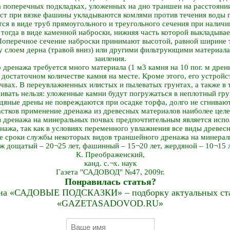
 поперечных подкладках, уложенных на дно траншеи на расстоянии 
ост при вязке фашины укладываются комлями против течения воды п
я в виде труб прямоугольного и треугольного сечения при наличии
тогда в виде каменной наброски, нижняя часть которой выкладывает
. Поперечное сечение наброски принимают высотой, равной ширине
у слоем дерна (травой вниз) или другими фильтрующими материа
заиления.
 дренажа требуется много материала (1 м3 камня на 10 пог. м дрен
 достаточном количестве камня на месте. Кроме этого, его устройс
вах. В переувлажненных илистых и пылеватых грунтах, а также в
ивать нельзя: уложенные камни будут погружаться в неплотный гру
яные дрены не повреждаются при осадке торфа, долго не сгниваю
стков применение дренажа из древесных материалов наиболее целе
в дренажа на минеральных почвах предпочтительным является испо
нажа, так как в условиях переменного увлажнения все виды древес
е сроки службы некоторых видов траншейного дренажа на минера
ж дощатый – 20¬25 лет, фашинный – 15¬20 лет, жердяной – 10¬15 л
К. Преображенский,
канд. с.¬х. наук
Газета "САДОВОД" №47, 2009г.
Понравилась статья?
на «САДОВЫЕ ПОДСКАЗКИ» – подборку актуальных стат
«GAZETASADOVOD.RU»