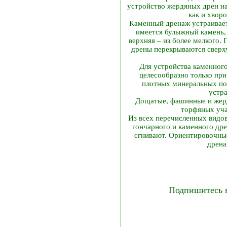
устройство жердяных дрен на
как и хвор
Каменный дренаж устраиваетс
имеется булыжный камень, 
верхняя – из более мелкого
дрены перекрываются сверх
Для устройства каменного
целесообразно только при
плотных минеральных поч
устра
Дощатые, фашинные и жерд
торфяных уча
Из всех перечисленных видо
гончарного и каменного дре
сгнивают. Ориентировочны
дрена
Подпишитесь 