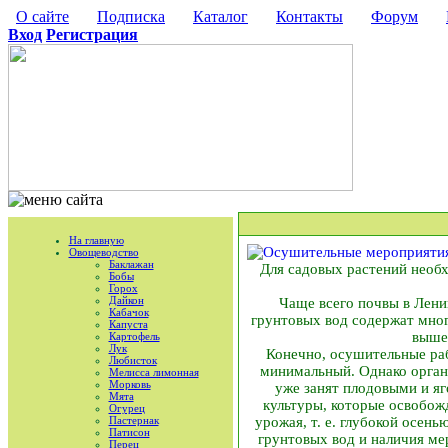
О сайте
Подписка
Каталог
Контакты
Форум
Вход
Регистрация
На главную
Овощеводство
Баклажан
Для садовых растений необх
Бобы
Горох
Дайкон
Чаще всего почвы в Лени
Кабачок
грунтовых вод содержат мног
Капуста
выше 
Картофель
Лук
Конечно, осушительные раб
Любисток
минимальный. Однако органи
Мелисса лимонная
Морковь
уже занят плодовыми и я
Мята
культуры, которые освобож
Огурец
Пастернак
урожая, т. е. глубокой осен
Патисон
грунтовых вод и наличия мер
Перец