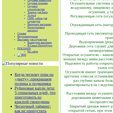
Садовый инвентарь
Осушительные системы ус
Садовая техника
Садовое
воздушному, пищевому и
строительство
осушения, а т
Товары для быта
Услуги
Регулирующая сеть (осуш
СМИ, сайты для
садоводов
Интернет магазины
Ограждающая сеть (нагор
Регистрация в
каталоге
Проводящая сеть (коллекто
Ссылки
Видеоматериалы
тран
Выставки для садоводов
Водоприемник (река
Календарь выставок
В Санкт-Петербурге
Дорожная сеть служит для
РЕКЛАМА
мелиоративна
На сайте
Открытые осушители – каналы
RSS
меньше между ними расстоян
Надежность работы открыты
уклон от
Осушители имеют трапециеви
Когда чесноку пора на
крутизну откосов устанавлив
«диету»: прекращаем
раз глубина канала бо
поливы и подкормки
ориентироваться на следующ
Рубиновые капли лета:
5 гениальных идей, что
Расстояния между осушите
приготовить из
дорожными кюветными ил
красной смородины
беспрепятств
Чесночный тайминг:
Закрытый дренаж имеет р
открытой сетью, при этом 
как не пропустить