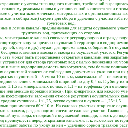
траивают с учетом типа водного питания, требований выращиваем
 тепловому режимам почвы и установленной в соответствии с эти
акже с учетом экономических, материальных и организационных во
ители и собиратели) служит для сбора и удаления с участка избыт
грунтовых вод.
ные и ловчие каналы) предназначена для защиты осушаемого участ
грунтовых вод, притекающих со стороны.
ры, магистральные каналы) связывает регулирующую и ограждающу
спортирует воду за пределы осушаемой территории в водоприемни
, ручей, озеро и др.) служит для приема воды, собираемой с осуш
 беспрепятственного выезда и въезда на осушаемый участок. Рег
я сеть может быть представлена открытыми каналами или закрыты
 устраивают для отвода грунтовых вод с целью понижения их уров
ие и выше водопроницаемость почвогрунтов, тем больше понижаю
х осушителей зависит от соблюдения допустимых уклонов при их
крытых осушителей – 5 см на 10 пог. м, максимальный – не лимитир
дное сечение с минимальной шириной по дну 0,4 м. Глубину их пр
ают 1:1,5 на минеральных почвах и 1:1 – на торфяных (эти отношен
льше или меньше проекций откоса). При конкретных для каждого уч
ие коэффициенты заложения откосов (крутизну) осушительных канал
средние суглинки – 1¬1,25, легкие суглинки и супеси – 1,25¬1,5.
лями принимаются 60¬110 м. На садовых участках открытые осуш
и каналами, разделяющими соседние садовые участки. Главное – 
енный путь воды, отводимой с осушаемой площади, вплоть до вод
яд преимуществ перед открытыми каналами, т. к. исключает потер
отпадают заботы по уходу за ней – удалению сорной травяной раст