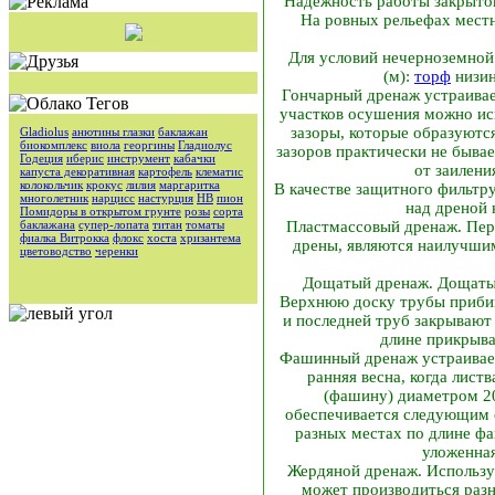
Надежность работы закрытог
На ровных рельефах местн
Для условий нечерноземной
(м):
торф
низин
Гончарный дренаж устраива
участков осушения можно исп
зазоры, которые образуютс
Gladiolus
анютины глазки
баклажан
биокомплекс
виола
георгины
Гладиолус
зазоров практически не быва
Годеция
иберис
инструмент
кабачки
от заилени
капуста декоративная
картофель
клематис
колокольчик
крокус
лилия
маргаритка
В качестве защитного фильтр
многолетник
нарцисс
настурция
НВ
пион
над дреной
Помидоры в открытом грунте
розы
сорта
баклажана
супер-лопата
титан
томаты
Пластмассовый дренаж. Пер
фиалка Витрокка
флокс
хоста
хризантема
дрены, являются наилучшим
цветоводство
черенки
Дощатый дренаж. Дощатые
Верхнюю доску трубы прибив
и последней труб закрывают
длине прикрыва
Фашинный дренаж устраиваетс
ранняя весна, когда лис
(фашину) диаметром 20
обеспечивается следующим о
разных местах по длине фа
уложенная
Жердяной дренаж. Использу
может производиться разн