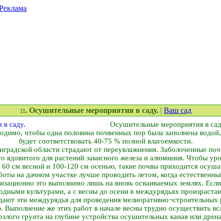
Реклама
::. Осушительные мероприятия в саду.
|
Ваш сад
Осушительные мероприятия в сад
одимо, чтобы одна половина почвенных пор была заполнена водой, 
будет соответствовать 40-75 % полной влагоемкости.
нградской области страдают от переувлажнения. Заболоченные поч
о ядовитого для растений закисного железа и алюминия. Чтобы уро
60 см весной и 100-120 см осенью, такие почвы приходится осуша
оты на дачном участке лучше проводить летом, когда естественны
зационно это выполнимо лишь на вновь осваиваемых землях. Если 
годными культурами, а с весны до осени в междурядьях произрас
дают эти междурядья для проведения мелиоративно¬строительных 
ью. Выполнение же этих работ в начале весны трудно осуществить в
злого грунта на глубине устройства осушительных канав или дрена