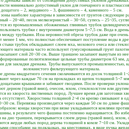
о дренажа зависит от соблюдения допустимых уклонов дренажных 
ости минимально допустимый уклон для гончарного и пластмассовог
дощатого – 2, жердяного – 3, фашинного – 4, каменного – 5 см.
 зоны наиболее характерны в зависимости от грунтов следующие 
ный – 20¬40, песок мелкозернистый – 30¬50, супесь – 25¬35, сугли
ется из промышленных обожженных глиняных трубок цилиндричес
ользовать трубки с внутренним диаметром 5¬7,5 см. Вода в дрены
я между трубками. Из­за неровностей обреза трубок даже при очен
ет менее 1 мм, что полностью обеспечивает поступление воды в др
я стыки трубок обкладывают слоем мха, мохового очеса или стекло
ующего материала часто используют гумусированный грунт пахотно
 насыпают слой 20¬30 см. Выше траншею засыпают вынутым из нее
форированные полиэтиленовые цельные трубы диаметром 63 мм, д
и для закладки дренажа. Трубы выпускаются промышленностью, как
волокнистого фильтрующего материала.
 дрены квадратного сечения сколачиваются из досок толщиной 1¬
ают через каждые 70 см на прокладках из щепок толщиной 5¬7 мм
 дощатыми крышками и забивают гвоздями. После проверки уклона
ют дерном (травой вниз), очесом, мхом, стеклохолстом или другим
я из хвороста лиственных пород. Лучшее время для заготовки хво
тва отсутствует. Хворостины толщиной 2¬4 см крепко связывают в 
¬30 см. Перевязка производится через каждые 50 см по длине фа
бразом: концы хворостин при вязке укладываются комлями против т
шины, в результате чего фашина постепенно наращивается. Во изб
 на дно траншеи, перекрывается слоем дерна (травой вниз), мхом, 
ются жерди любых пород дерева толщиной в комле 7¬10 см. Уклад
ыми способами: на подкладках, на крестовинах, в виде пучка жерд