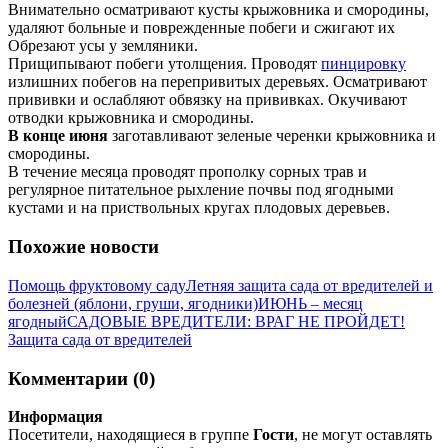
Внимательно осматривают кусты крыжовника и смородины,
удаляют больные и поврежденные побеги и сжигают их
Обрезают усы у земляники.
Прищипывают побеги утолщения. Проводят
пинцировку
излишних побегов на перепривитых деревьях. Осматривают
прививки и ослабляют обвязку на прививках. Окучивают
отводки крыжовника и смородины.
В конце июня
заготавливают зеленые черенки крыжовника и
смородины.
В течение месяца проводят прополку сорных трав и
регулярное питательное рыхление почвы под ягодными
кустами и на приствольных кругах плодовых деревьев.
Похожие новости
Помощь фруктовому саду
Летняя защита сада от вредителей и
болезней (яблони, груши, ягодники)
ИЮНЬ – месяц
ягодный
САДОВЫЕ ВРЕДИТЕЛИ: ВРАГ НЕ ПРОЙДЕТ!
Защита сада от вредителей
Комментарии (0)
Информация
Посетители, находящиеся в группе
Гости
, не могут оставлять