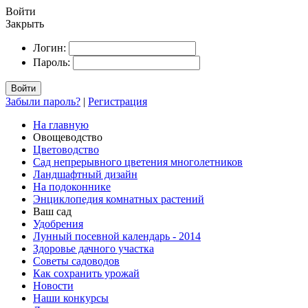
Войти
Закрыть
Логин:
Пароль:
Войти
Забыли пароль?
|
Регистрация
На главную
Овощеводство
Цветоводство
Сад непрерывного цветения многолетников
Ландшафтный дизайн
На подоконнике
Энциклопедия комнатных растений
Ваш сад
Удобрения
Лунный посевной календарь - 2014
Здоровье дачного участка
Советы садоводов
Как сохранить урожай
Новости
Наши конкурсы