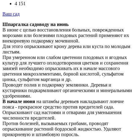
4 151
Ваш сад
Шпаргалка садоводу на июнь
В июне с целью восстановления больных, поврежденных
морозами или болезнями плодовых растений применяют их
внекорневую подкормку мочевиной.
Для этого опрыскивают крону дерева или куста по молодым
листьям.
При умеренном или слабом цветении плодовых и ягодных
культур для лучшего оплодотворения цветков и сохранения
завязей необходимо опрыскивать их в начале массового
цветения микроэлементами, борной кислотой, сульфатом
цинка, сульфатом марганца и др.
Проводят полив и подкормку земляники. Деревья и
кустарники подкармливают органическими и минеральными
удобрениями.
В начале июня
на штамбы деревьев накладывают ловчие
пояса - прекрасное средство против вредителей сада.
Опрыскивают сад настоями и отварами для уменьшения
численности вредителей.
Против болезней, вызываемых грибами, проводят
опрыскивание растений бордоской жидкостью. Удаляют
прикорневую и штамбовую поросль.