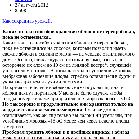
27 августа 2012
8 598
Как сохранить урожай.
Каких только способов хранения яблок я не перепробовал,
пока не остановился...
Каких только способов хранения яблок я не перепробовал,
пока не остановился на способе, который позволил иметь
свежие яблоки в середине марта,— на чердаке отапливаемого
дома. Осенью, сняв аккуратно яблоки руками, рассыпаю
осторожно их слоем до 10 см на льняной костре*, служащей
утеплителем потолка. А когда наступают устойчивые холода,
выбраковав заболевшие плоды, сгребаю оставшиеся в бурты и
укрываю тряпьем и сухими листьями.
На время оттепелей не забываю снимать укрытия, иначе
яблоки начнут портиться. У меня не было слу­чая, чтобы
плоды померзли даже при длительных морозах более –30 оС.
Но так хорошо и продолжительно они хранятся только на
чердаке отапливаемого помещения.
Если же дом не
отапливается, как бы тщательно вы яблоки ни утепляли, при
устойчивых морозах –15 оС менее чем через неделю плоды
замерзнут.
Пробовал хранить яблоки и в двойных ящиках,
набивая
между их стенками листья, и укутав их на чердаке, и