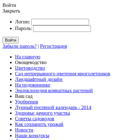
Войти
Закрыть
Логин:
Пароль:
Войти
Забыли пароль?
|
Регистрация
На главную
Овощеводство
Цветоводство
Сад непрерывного цветения многолетников
Ландшафтный дизайн
На подоконнике
Энциклопедия комнатных растений
Ваш сад
Удобрения
Лунный посевной календарь - 2014
Здоровье дачного участка
Советы садоводов
Как сохранить урожай
Новости
Наши конкурсы