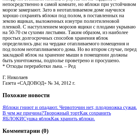
непосредственно в самой комнате, но яблоки при устойчивом
морозе замерзают. Зато в неотапливаемом доме научился
хорошо сохранять яблоки под полом, в поставленных на
землю ящиках, выложенных изнутри полиэтиленовой
пленкой. С наступлением морозов ящики с плодами укрываю
на 50-70 см сухими листьями. Таким образом, из наиболее
простых долгосрочных способов хранения яблок
определились два: на чердаке отапливаемого помещения и
под полом неотапливаемого дома. Но во втором случае, перед
закладкой яблок на хранение мыши в помещении должны
быть уничтожены, подполье проветрено и просушено.
* Отходы переработки льна. – Ред
Г. Николаев
Газета «САДОВОД» № 34, 2012 г.
Похожие новости
Яблоки гниют и опадают. Червоточин нет, плодоножка сужая.
В чем же причина?
Творожный торт
Как сохранить
ЯБЛОКИ
Сушка яблок
Как хранить яблоки.
Комментарии (0)