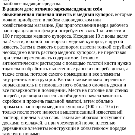
наиболее щадящие средства.
В данном деле отлично зарекомендовали себя
обыкновенная гашеная известь и медный купорос
, которые
можно приобрести в любом садоводческом или
хозяйственном магазине. Для приготовления ведра рабочего
раствора для дезинфекции потребуется взять 1 кг извести и
100 г порошка медного купороса. Исходные 10 л воды делят
на 2 части, в одной растворяют медный купорос, в другой –
известь. Затем в емкость с раствором извести тонкой струйкой
необходимо влить раствор медного купороса, не переставая
при этом перемешивать содержимое. Готовым
антисептическим раствором с помощью толстой кисти нужно
тщательно обработать вынесенные ранее из погреба доски, а
также стены, потолок самого помещения и все элементы
внутренних конструкций. Раствор также можно перелить в
опрыскиватель и с помощью него обильно смочить доски и
все поверхности в помещении. Места на потолке или стенах
погреба, где видна плесень необходимо сначала зачистить
скребком и прожечь паяльной лампой, затем обильно
промазать раствором медного купороса (100 г на 10 л) и
только после этого нанести вышеописанный известковый
раствор, причем в два слоя. Таким же образом поступают с
досками стеллажей, а при чрезмерной порче плесенью
деревянные элементы конструкций в обязательном порядке
заменяют новыми.