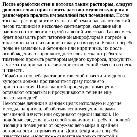
После обработки стен и потолка таким раствором, следует
дополнительно приготовить раствор медного купороса и
равномерно пролить им земляной пол помещения
. После
того как раствор впитается, на слой земли насыпают свежий
песок толщиной в несколько сантиметров, смешанный в
равном соотношении с сухой гашеной известью. Такая смесь
будет подавлять рост патогенной микрофлоры в погребе, а
также впитывать излишнюю влагу из воздуха. Если в погребе
полы не земляные, а бетонные или кирпичные, их после
освобождения от прошлогоднего слоя песка потребуется
тщательно промыть раствором медного купороса, просушить,
а уже затем присыпать свежеприготовленной смесью из песка
и извести.
Обработка погреба раствором гашеной извести и медного
купороса должна производиться сразу после его
приготовления. После данной процедуры помещение
оставляют открытым и просушивают в течение еще
нескольких дней.
Некоторые дачники в данных целях использую и другие
методы, например, обрабатывают помещение парами
негашеной извести или окуривают серной шашкой. Но
подобные средства из-за своей токсичности требуют полной
изоляции помещения от окружающего мира и крайней
осторожности в применении. Дезинфекция же погреба
известковым «молочком» является не только простой в