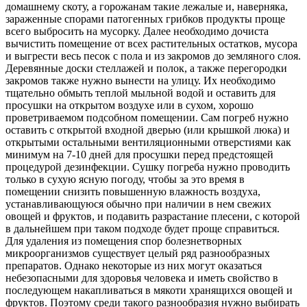
домашнему скоту, а горожанам такие лежалые и, наверняка,
зараженные спорами патогенных грибков продукты проще
всего выбросить на мусорку. Далее необходимо дочиста
вычистить помещение от всех растительных остатков, мусора
и выгрести весь песок с пола и из закромов до земляного слоя.
Деревянные доски стеллажей и полок, а также перегородки
закромов также нужно вынести на улицу. Их необходимо
тщательно обмыть теплой мыльной водой и оставить для
просушки на открытом воздухе или в сухом, хорошо
проветриваемом подсобном помещении. Сам погреб нужно
оставить с открытой входной дверью (или крышкой люка) и
открытыми остальными вентиляционными отверстиями как
минимум на 7-10 дней для просушки перед предстоящей
процедурой дезинфекции. Сушку погреба нужно проводить
только в сухую ясную погоду, чтобы за это время в
помещении снизить повышенную влажность воздуха,
устанавливающуюся обычно при наличии в нем свежих
овощей и фруктов, и подавить разрастание плесени, с которой
в дальнейшем при таком подходе будет проще справиться.
Для удаления из помещения спор болезнетворных
микроорганизмов существует целый ряд разнообразных
препаратов. Однако некоторые из них могут оказаться
небезопасными для здоровья человека и иметь свойство в
последующем накапливаться в мякоти хранящихся овощей и
фруктов. Поэтому среди такого разнообразия нужно выбирать