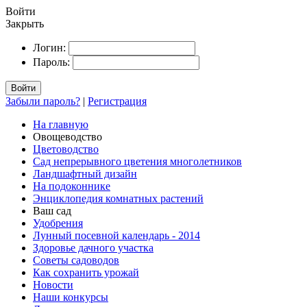
Войти
Закрыть
Логин:
Пароль:
Войти
Забыли пароль?
|
Регистрация
На главную
Овощеводство
Цветоводство
Сад непрерывного цветения многолетников
Ландшафтный дизайн
На подоконнике
Энциклопедия комнатных растений
Ваш сад
Удобрения
Лунный посевной календарь - 2014
Здоровье дачного участка
Советы садоводов
Как сохранить урожай
Новости
Наши конкурсы