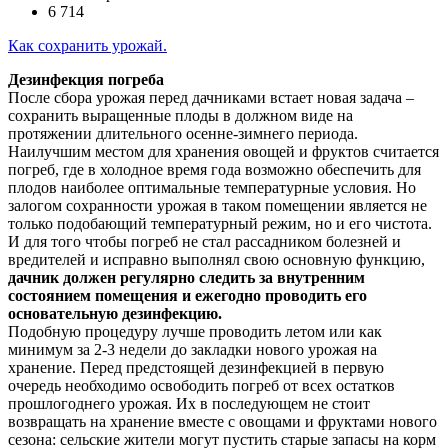
6 714
Как сохранить урожай.
Дезинфекция погреба
После сбора урожая перед дачниками встает новая задача –
сохранить выращенные плоды в должном виде на
протяжении длительного осенне-зимнего периода.
Наилучшим местом для хранения овощей и фруктов считается
погреб, где в холодное время года возможно обеспечить для
плодов наиболее оптимальные температурные условия. Но
залогом сохранности урожая в таком помещении является не
только подобающий температурный режим, но и его чистота.
И для того чтобы погреб не стал рассадником болезней и
вредителей и исправно выполнял свою основную функцию,
дачник должен регулярно следить за внутренним
состоянием помещения и ежегодно проводить его
основательную дезинфекцию.
Подобную процедуру лучше проводить летом или как
минимум за 2-3 недели до закладки нового урожая на
хранение. Перед предстоящей дезинфекцией в первую
очередь необходимо освободить погреб от всех остатков
прошлогоднего урожая. Их в последующем не стоит
возвращать на хранение вместе с овощами и фруктами нового
сезона: сельские жители могут пустить старые запасы на корм