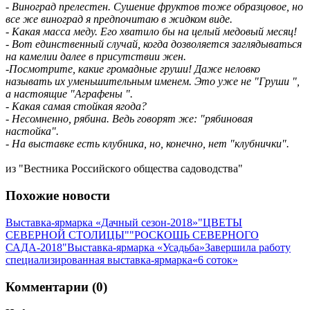
- Виноград прелестен. Сушение фруктов тоже образцовое, но
все же виноград я предпочитаю в жидком виде.
- Какая масса меду. Его хватило бы на целый медовый месяц!
- Вот единственный случай, когда дозволяется заглядываться
на камелии далее в присутствии жен.
-Посмотрите, какие громадные груши! Даже неловко
называть их уменьшительным именем. Это уже не "Груши ",
а настоящие "Аграфены ".
- Какая самая стойкая ягода?
- Несомненно, рябина. Ведь говорят же: "рябиновая
настойка".
- На выставке есть клубника, но, конечно, нет "клубнички".
из "Вестника Российского общества садоводства"
Похожие новости
Выставка-ярмарка «Дачный сезон-2018»
"ЦВЕТЫ
СЕВЕРНОЙ СТОЛИЦЫ"
"РОСКОШЬ СЕВЕРНОГО
САДА-2018"
Выставка-ярмарка «Усадьба»
Завершила работу
специализированная выставка-ярмарка«6 соток»
Комментарии (0)