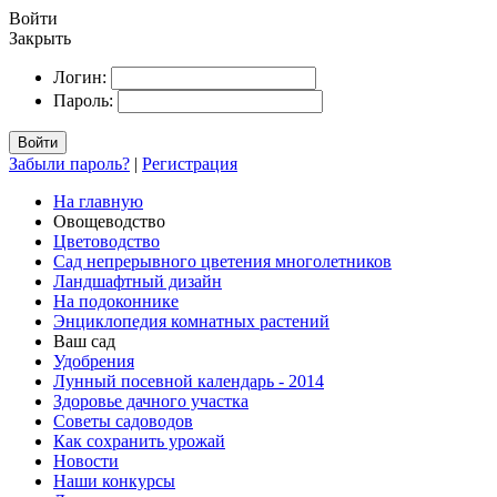
Войти
Закрыть
Логин:
Пароль:
Войти
Забыли пароль?
|
Регистрация
На главную
Овощеводство
Цветоводство
Сад непрерывного цветения многолетников
Ландшафтный дизайн
На подоконнике
Энциклопедия комнатных растений
Ваш сад
Удобрения
Лунный посевной календарь - 2014
Здоровье дачного участка
Советы садоводов
Как сохранить урожай
Новости
Наши конкурсы