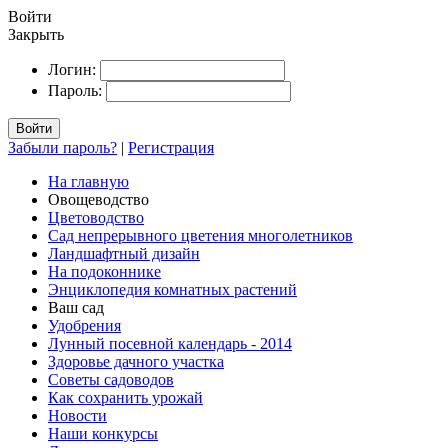
Войти
Закрыть
Логин:
Пароль:
Войти
Забыли пароль?
|
Регистрация
На главную
Овощеводство
Цветоводство
Сад непрерывного цветения многолетников
Ландшафтный дизайн
На подоконнике
Энциклопедия комнатных растений
Ваш сад
Удобрения
Лунный посевной календарь - 2014
Здоровье дачного участка
Советы садоводов
Как сохранить урожай
Новости
Наши конкурсы