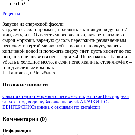
6 052
Рецепты
Закуска из спаржевой фасоли
Стручки фасоли промыть, положить в кипящую воду на 5-7
мин, остудить. Очистить много чеснока, натереть немного
сырой моркови, вареную фасоль переложить раздавленным
чесноком и тертой морковкой. Посолить по вкусу, залить
кипяченой водой и положить сверху гнет, пусть киснет до тех
пор, пока не появится пена – дня 3-4. Переложить в банки и
убрать в холодное место, а если негде хранить, стерилизуйте –
и под железные крышки.
Н. Ганичева, г. Челябинск
Похожие новости
Салат из тертой моркови с чесноком и крапивой
Помидорная
закуска под водочку
Засолка щавеля
КАБАЧКИ ПО-
ВЕНГЕРСКИ
Свинина с овощами по-китайски
Комментарии (0)
Информация