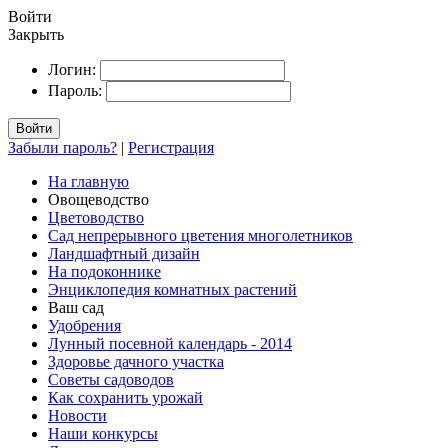
Войти
Закрыть
Логин:
Пароль:
Войти
Забыли пароль?
|
Регистрация
На главную
Овощеводство
Цветоводство
Сад непрерывного цветения многолетников
Ландшафтный дизайн
На подоконнике
Энциклопедия комнатных растений
Ваш сад
Удобрения
Лунный посевной календарь - 2014
Здоровье дачного участка
Советы садоводов
Как сохранить урожай
Новости
Наши конкурсы