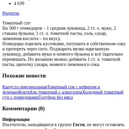
4 639
Рецепты
Томатный суп
На 500 г помидоров – 1 средняя луковица, 2 ст. л. муки, 2
стакана бульона; 1 ст. л. томатной пасты, соль, сахар,
лимонная кислота – по вкусу.
Помидоры порезать кусочками, потушить в собственном соку
и протереть через сито. Поджарить мелко нарезанную
луковицу, добавить муки и немного бульона и всё тщательно
перемешать. По желанию можно добавить 1 ст. л. томатной
пасты, щепотку сахара, немного лимонного сока.
Похожие новости
Капуста оригинальная
Томатный сок с кефиром и
зеленью
Коктейль томатный с алкоголем
Холодный томатный
суп с помидорами
Голубцы без мяса
Комментарии (0)
Информация
Посетители, находящиеся в группе
Гости
, не могут оставлять