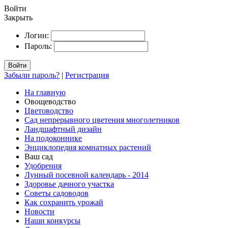
Войти
Закрыть
Логин:
Пароль:
Войти
Забыли пароль?
|
Регистрация
На главную
Овощеводство
Цветоводство
Сад непрерывного цветения многолетников
Ландшафтный дизайн
На подоконнике
Энциклопедия комнатных растений
Ваш сад
Удобрения
Лунный посевной календарь - 2014
Здоровье дачного участка
Советы садоводов
Как сохранить урожай
Новости
Наши конкурсы