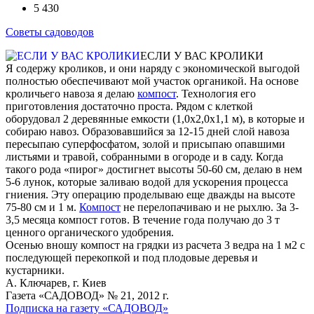
5 430
Советы садоводов
ЕСЛИ У ВАС КРОЛИКИ
Я содержу кроликов, и они наряду с экономической выгодой
полностью обеспечивают мой участок органикой. На основе
кроличьего навоза я делаю
компост
. Технология его
приготовления достаточно проста. Рядом с клеткой
оборудовал 2 деревянные емкости (1,0х2,0х1,1 м), в которые и
собираю навоз. Образовавшийся за 12-15 дней слой навоза
пересыпаю суперфосфатом, золой и присыпаю опавшими
листьями и травой, собранными в огороде и в саду. Когда
такого рода «пирог» достигнет высоты 50-60 см, делаю в нем
5-6 лунок, которые заливаю водой для ускорения процесса
гниения. Эту операцию проделываю еще дважды на высоте
75-80 см и 1 м.
Компост
не перелопачиваю и не рыхлю. За 3-
3,5 месяца компост готов. В течение года получаю до 3 т
ценного органического удобрения.
Осенью вношу компост на грядки из расчета 3 ведра на 1 м2 с
последующей перекопкой и под плодовые деревья и
кустарники.
А. Ключарев, г. Киев
Газета «САДОВОД» № 21, 2012 г.
Подписка на газету «САДОВОД»