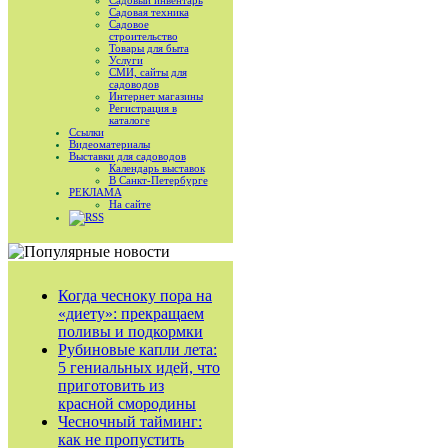
Садовый инвентарь
Садовая техника
Садовое
строительство
Товары для быта
Услуги
СМИ, сайты для
садоводов
Интернет магазины
Регистрация в
каталоге
Ссылки
Видеоматериалы
Выставки для садоводов
Календарь выставок
В Санкт-Петербурге
РЕКЛАМА
На сайте
RSS
Когда чесноку пора на
«диету»: прекращаем
поливы и подкормки
Рубиновые капли лета:
5 гениальных идей, что
приготовить из
красной смородины
Чесночный тайминг:
как не пропустить