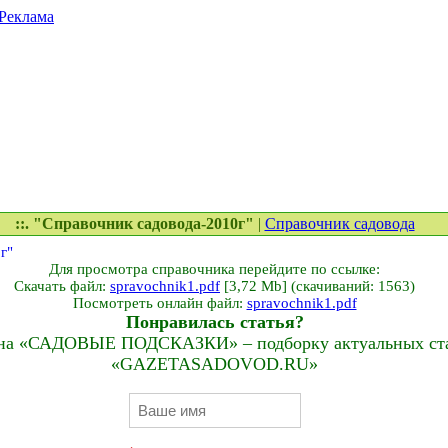
Реклама
::. "Справочник садовода-2010г"
|
Справочник садовода
Для просмотра справочника перейдите по ссылке:
Скачать файл:
spravochnik1.pdf
[3,72 Mb] (cкачиваний: 1563)
Посмотреть онлайн файл:
spravochnik1.pdf
Понравилась статья?
на «САДОВЫЕ ПОДСКАЗКИ» – подборку актуальных стат
«GAZETASADOVOD.RU»