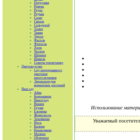
Петрушка
Ревень
Редис
Редька
Салат
Свекла
Сельдерей
Томат
Тыква
Укроп
Фасоль
Фенхель
Хрен
Чеснок
Шпинат
Шавель
Советы тепличнику
Цветоводство
Сад непрерывного
цветения
многолетников
Энциклопедия
комнатных растений
Ваш сад
Айва
Боярышник
Виноград
Вишня
Использование материа
Груша
Ежевика
Жимолость
Земляника
Уважаемый посетител
Ирга
Калина
Крыжовник
Малина
Облепиха