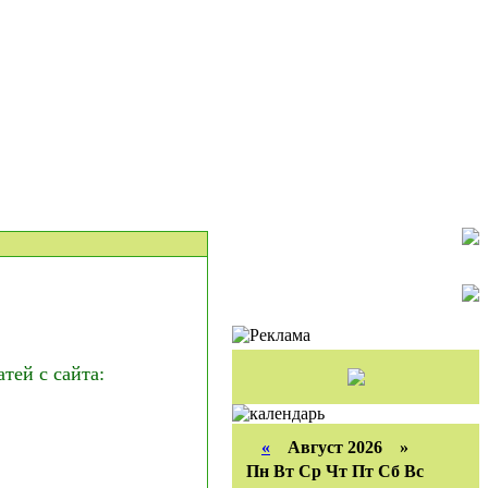
ей с сайта:
«
Август 2026 »
Пн
Вт
Ср
Чт
Пт
Сб
Вс