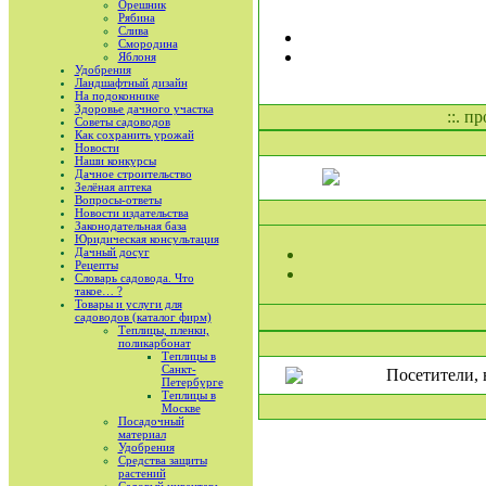
Орешник
Рябина
Слива
Смородина
Яблоня
Удобрения
Ландшафтный дизайн
На подоконнике
Здоровье дачного участка
::. п
Советы садоводов
Как сохранить урожай
Новости
Наши конкурсы
Дачное строительство
Зелёная аптека
Вопросы-ответы
Новости издательства
Законодательная база
Юридическая консультация
Дачный досуг
Рецепты
Словарь садовода. Что
такое… ?
Товары и услуги для
садоводов (каталог фирм)
Теплицы, пленки,
поликарбонат
Теплицы в
Санкт-
Посетители, 
Петербурге
Теплицы в
Москве
Посадочный
материал
Удобрения
Средства защиты
растений