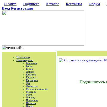
О сайте
Подписка
Каталог
Контакты
Форум
Вход
Регистрация
На главную
Овощеводство
Баклажан
Бобы
Горох
Дайкон
Кабачок
Капуста
Картофель
Подпишитесь 
Лук
Любисток
Мелисса лимонная
Морковь
Мята
Огурец
Пастернак
Патисон
Перец