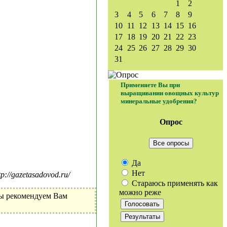
1
2
3
4
5
6
7
8
9
10
11
12
13
14
15
16
17
18
19
20
21
22
23
24
25
26
27
28
29
30
31
Применяете Вы при
выращивании овощных культур
минеральные удобрения?
Опрос
Все опросы
Да
Нет
//gazetasadovod.ru/
Стараюсь применять как
можно реже
Мы рекомендуем Вам