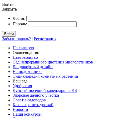
Войти
Закрыть
Логин:
Пароль:
Войти
Забыли пароль?
|
Регистрация
На главную
Овощеводство
Цветоводство
Сад непрерывного цветения многолетников
Ландшафтный дизайн
На подоконнике
Энциклопедия комнатных растений
Ваш сад
Удобрения
Лунный посевной календарь - 2014
Здоровье дачного участка
Советы садоводов
Как сохранить урожай
Новости
Наши конкурсы