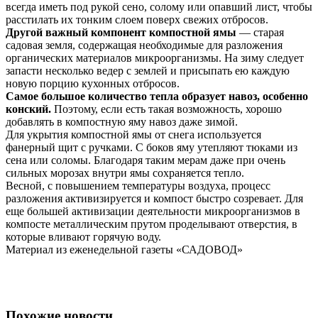
всегда иметь под рукой сено, солому или опавший лист, чтобы
расстилать их тонким слоем поверх свежих отбросов.
Другой важный компонент компостной ямы
— старая
садовая земля, содержащая необходимые для разложения
органических материалов микроорганизмы. На зиму следует
запасти несколько ведер с землей и присыпать ею каждую
новую порцию кухонных отбросов.
Самое большое количество тепла образует навоз, особенно
конский.
Поэтому, если есть такая возможность, хорошо
добавлять в компостную яму навоз даже зимой.
Для укрытия компостной ямы от снега используется
фанерный щит с ручками. С боков яму утепляют тюками из
сена или соломы. Благодаря таким мерам даже при очень
сильных морозах внутри ямы сохраняется тепло.
Весной, с повышением температуры воздуха, процесс
разложения активизируется и компост быстро созревает. Для
еще большей активизации деятельности микроорганизмов в
компосте металлическим прутом проделывают отверстия, в
которые вливают горячую воду.
Материал из еженедельной газеты «САДОВОД»
Похожие новости