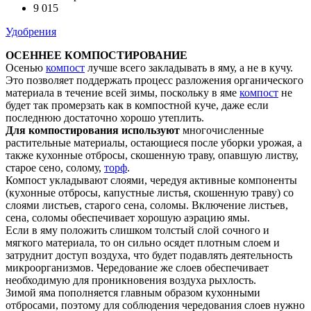
9 015
Удобрения
ОСЕННЕЕ КОМПОСТИРОВАНИЕ
Осенью
компост
лучше всего закладывать в яму, а не в кучу.
Это позволяет поддержать процесс разложения органического
материала в течение всей зимы, поскольку в яме
компост
не
будет так промерзать как в компостной куче, даже если
последнюю достаточно хорошо утеплить.
Для компостирования используют
многочисленные
растительные материалы, остающиеся после уборки урожая, а
также кухонные отбросы, скошенную траву, опавшую листву,
старое сено, солому,
торф
.
Компост укладывают слоями, чередуя активные компоненты
(кухонные отбросы, капустные листья, скошенную траву) со
слоями листьев, старого сена, соломы. Включение листьев,
сена, соломы обеспечивает хорошую аэрацию ямы.
Если в яму положить слишком толстый слой сочного и
мягкого материала, то он сильно осядет плотным слоем и
затруднит доступ воздуха, что будет подавлять деятельность
микроорганизмов. Чередование же слоев обеспечивает
необходимую для проникновения воздуха рыхлость.
Зимой яма пополняется главным образом кухонными
отбросами, поэтому для соблюдения чередования слоев нужно