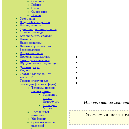
Орешник
Рябина
Слива
Смородина
Яблоня
Удобрения
Ландшафтный дизайн
На подоконнике
Здоровье дачного участка
Советы садоводов
Как сохранить урожай
Новости
Наши конкурсы
Дачное строительство
Зелёная аптека
Вопросы-ответы
Новости издательства
Законодательная база
Юридическая консультация
Дачный досуг
Рецепты
Словарь садовода. Что
такое… ?
Товары и услуги для
садоводов (каталог фирм)
Теплицы, пленки,
поликарбонат
Теплицы в
Санкт-
Петербурге
Использование материа
Теплицы в
Москве
Посадочный
Уважаемый посетител
материал
Удобрения
Средства защиты
растений