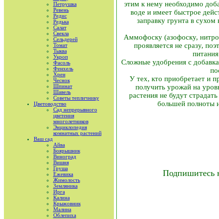
этим к нему необходимо доба
Петрушка
Ревень
воде и имеет быстрое дейст
Редис
заправку грунта в сухом
Редька
Салат
Свекла
Аммофоску (азофоску, нитроф
Сельдерей
проявляется не сразу, по
Томат
Тыква
питания
Укроп
Сложные удобрения с добавка
Фасоль
Фенхель
по
Хрен
У тех, кто приобретает и п
Чеснок
Шпинат
получить урожай на уров
Шавель
растения не будут страдать
Советы тепличнику
большей полноты и
Цветоводство
Сад непрерывного
цветения
многолетников
Энциклопедия
комнатных растений
Ваш сад
Айва
Боярышник
Виноград
Вишня
Груша
Подпишитесь 
Ежевика
Жимолость
Земляника
Ирга
Калина
Крыжовник
Малина
Облепиха