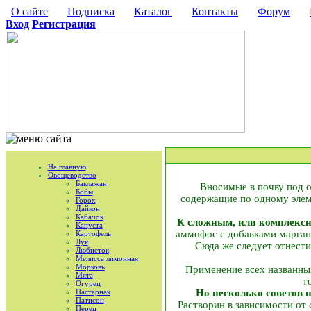
О сайте
Подписка
Каталог
Контакты
Форум
Вход
Регистрация
На главную
Овощеводство
Баклажан
Вносимые в почву под о
Бобы
содержащие по одному элем
Горох
Дайкон
Кабачок
К сложным, или комплексн
Капуста
аммофос с добавками марганц
Картофель
Лук
Сюда же следует отнести
Любисток
Мелисса лимонная
Морковь
Применение всех названны
Мята
т
Огурец
Пастернак
Но несколько советов 
Патисон
Растворин в зависимости от 
Перец