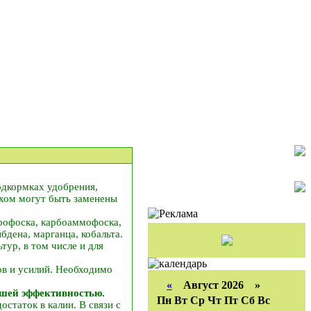
одкормках удобрения,
ехом могут быть заменены
рофоска, карбоаммофоска,
бдена, марганца, кобальта.
ур, в том числе и для
ов и усилий. Необходимо
«
Август 2026 »
ьшей эффективностью.
Пн
Вт
Ср
Чт
Пт
Сб
Вс
статок в калии. В связи с