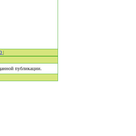
 0
|
 данной публикации.