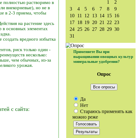
1
2
ие полностью растворимо в
ли внекорневые), но не в
3
4
5
6
7
8
9
ше в 2-3 приема, чтобы
10
11
12
13
14
15
16
17
18
19
20
21
22
23
ействия на растение здесь
ур в основных элементах
24
25
26
27
28
29
30
адка.
31
е создать вредного избытка
нтов, риск только один -
Применяете Вы при
преимуществ несколько:
выращивании овощных культур
ньше, чем обычных, из-за
минеральные удобрения?
еликого урожая.
Опрос
Все опросы
Да
Нет
ей с сайта:
Стараюсь применять как
можно реже