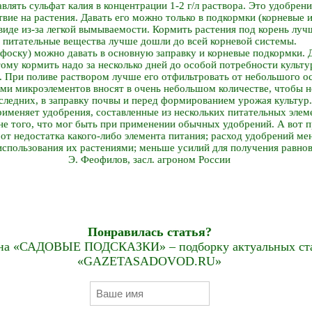
влять сульфат калия в концентрации 1-2 г/л раствора. Это удобрен
вие на растения. Давать его можно только в подкормки (корневые и
 виде из-за легкой вымываемости. Кормить растения под корень луч
питательные вещества лучше дошли до всей корневой системы.
оску) можно давать в основную заправку и корневые подкормки. Д
этому кормить надо за несколько дней до особой потребности культ
. При поливе раствором лучше его отфильтровать от небольшого ос
ми микроэлементов вносят в очень небольшом количестве, чтобы н
следних, в заправку почвы и перед формированием урожая культур.
рименяет удобрения, составленные из нескольких питательных элеме
не того, что мог быть при применении обычных удобрений. А вот 
 от недостатка какого-либо элемента питания; расход удобрений ме
спользования их растениями; меньше усилий для получения равнов
Э. Феофилов, засл. агроном России
Понравилась статья?
на «САДОВЫЕ ПОДСКАЗКИ» – подборку актуальных стат
«GAZETASADOVOD.RU»