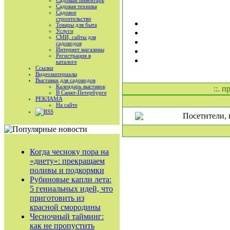
Садовый инвентарь
Садовая техника
Садовое
строительство
Товары для быта
Услуги
СМИ, сайты для
садоводов
Интернет магазины
Регистрация в
каталоге
Ссылки
Видеоматериалы
Выставки для садоводов
Календарь выставок
::. 
В Санкт-Петербурге
РЕКЛАМА
На сайте
RSS
Посетители, 
Когда чесноку пора на
«диету»: прекращаем
поливы и подкормки
Рубиновые капли лета:
5 гениальных идей, что
приготовить из
красной смородины
Чесночный тайминг:
как не пропустить