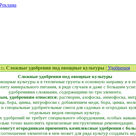
Реклама
::. Сложные удобрения под овощные культуры
|
Удобрения
Сложные удобрения под овощные культуры
вощные культуры и в тепличные грунты в основную заправку и в п
енту минерального питания, в ряде случаев и даже с большим усп
удобрениями сложными, содержащими по три элемента.
ым, удобрениям относятся:
растворин, азофоска, аммофоска, нит
а, бора, цинка, нитрофоски с добавлением меди, бора, цинка, моли
 и специальные удобрительные смеси для садовых и огородных культ
отдельных видов овощных культур.
х удобрений не требует специального оборудования, особых навык
олько точно выполнять прилагаемые инструктивные рекомендации.
помогут огородникам применять комплексные удобрения с бол
соотношения элементов в нем может для ряда культур создавать недо