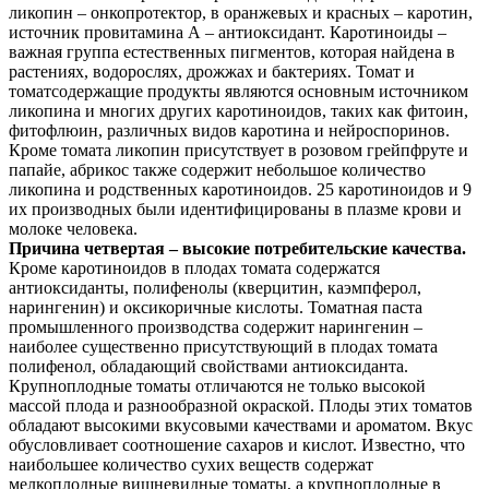
ликопин – онкопротектор, в оранжевых и красных – каротин,
источник провитамина А – антиоксидант. Каротиноиды –
важная группа естественных пигментов, которая найдена в
растениях, водорослях, дрожжах и бактериях. Томат и
томатсодержащие продукты являются основным источником
ликопина и многих других каротиноидов, таких как фитоин,
фитофлюин, различных видов каротина и нейроспоринов.
Кроме томата ликопин присутствует в розовом грейпфруте и
папайе, абрикос также содержит небольшое количество
ликопина и родственных каротиноидов. 25 каротиноидов и 9
их производных были идентифицированы в плазме крови и
молоке человека.
Причина четвертая – высокие потребительские качества.
Кроме каротиноидов в плодах томата содержатся
антиоксиданты, полифенолы (кверцитин, каэмпферол,
нарингенин) и оксикоричные кислоты. Томатная паста
промышленного производства содержит нарингенин –
наиболее существенно присутствующий в плодах томата
полифенол, обладающий свойствами антиоксиданта.
Крупноплодные томаты отличаются не только высокой
массой плода и разнообразной окраской. Плоды этих томатов
обладают высокими вкусовыми качествами и ароматом. Вкус
обусловливает соотношение сахаров и кислот. Известно, что
наибольшее количество сухих веществ содержат
мелкоплодные вишневидные томаты, а крупноплодные в