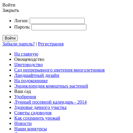
Войти
Закрыть
Логин:
Пароль:
Войти
Забыли пароль?
|
Регистрация
На главную
Овощеводство
Цветоводство
Сад непрерывного цветения многолетников
Ландшафтный дизайн
На подоконнике
Энциклопедия комнатных растений
Ваш сад
Удобрения
Лунный посевной календарь - 2014
Здоровье дачного участка
Советы садоводов
Как сохранить урожай
Новости
Наши конкурсы