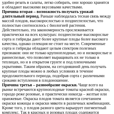
удобно резать в салаты, легко собирать, они хорошо хранятся
и обладают высокими вкусовыми качествами.
Причина вторая – возможность получать урожай
длительный период.
Раньше наблюдалась тесная связь между
массой плодов, высокорослостью и позднеспелостью, что
полностью соотносилось с биологией растения.
Действительно, эта закономерность прослеживается
практически на всех культурах: позднеспелые высокорослые
сорта и гибриды дают более крупные плоды более высокого
качества, однако селекция не стоит на месте. Современные
сорта и гибриды обладают целым спектром полезных
признаков: они не только крупноплодные, но и низкорослые и
раннеспелые, что позволяет выращивать их не только в
теплицах, но и в открытом грунте и под пленочными
укрытиями. Таким образом, на сегодняшний день получать
крупные плоды можно в любых условиях в течение
продолжительного периода, подобрав сорта с различными
сроками вступления в плодоношение.
Причина третья – разнообразие окраски.
Чаще всего на
рынке встречаются крупноплодные томаты красной окраски,
гораздо реже розовые, и практически никогда – желтые или
оранжевые. Окраска плодов томата является сочетанием
окраски кожицы и окраски мякоти в различных комбинациях.
Кроме того, у плодов разного цвета варьирует пигментный
комплекс. Так в красных и розовых плодах содержится