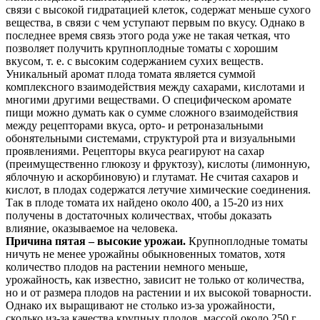
связи с высокой гидратацией клеток, содержат меньше сухого
вещества, в связи с чем уступают первым по вкусу. Однако в
последнее время связь этого рода уже не такая четкая, что
позволяет получить крупноплодные томаты с хорошим
вкусом, т. е. с высоким содержанием сухих веществ.
Уникальный аромат плода томата является суммой
комплексного взаимодействия между сахарами, кислотами и
многими другими веществами. О специфическом аромате
пищи можно думать как о сумме сложного взаимодействия
между рецепторами вкуса, орто- и ретроназальными
обонятельными системами, структурой рта и визуальными
проявлениями. Рецепторы вкуса реагируют на сахар
(преимущественно глюкозу и фруктозу), кислоты (лимонную,
яблочную и аскорбиновую) и глутамат. Не считая сахаров и
кислот, в плодах содержатся летучие химические соединения.
Так в плоде томата их найдено около 400, а 15-20 из них
получены в достаточных количествах, чтобы доказать
влияние, оказываемое на человека.
Причина пятая – высокие урожаи.
Крупноплодные томаты
ничуть не менее урожайны обыкновенных томатов, хотя
количество плодов на растении немного меньше,
урожайность, как известно, зависит не только от количества,
но и от размера плодов на растении и их высокой товарности.
Однако их выращивают не столько из-за урожайности,
сколько из-за качества крупных плодов, массой около 250 г.