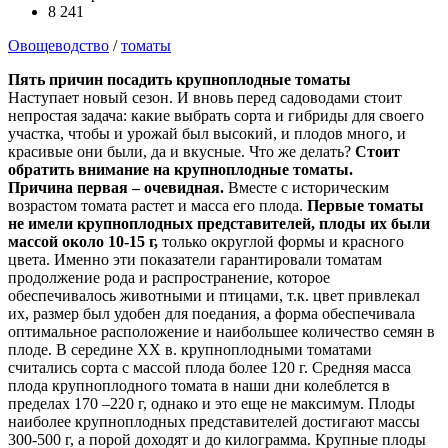
8 241
Овощеводство
/
томаты
Пять причин посадить крупноплодные томаты
Наступает новый сезон. И вновь перед садоводами стоит
непростая задача: какие выбрать сорта и гибриды для своего
участка, чтобы и урожай был высокий, и плодов много, и
красивые они были, да и вкусные. Что же делать?
Стоит
обратить внимание на крупноплодные томаты.
Причина первая – очевидная.
Вместе с историческим
возрастом томата растет и масса его плода.
Первые томаты
не имели крупноплодных представителей, плоды их были
массой около 10-15 г,
только округлой формы и красного
цвета. Именно эти показатели гарантировали томатам
продолжение рода и распространение, которое
обеспечивалось животными и птицами, т.к. цвет привлекал
их, размер был удобен для поедания, а форма обеспечивала
оптимальное расположение и наибольшее количество семян в
плоде. В середине XX в. крупноплодными томатами
считались сорта с массой плода более 120 г. Средняя масса
плода крупноплодного томата в наши дни колеблется в
пределах 170 –220 г, однако и это еще не максимум. Плоды
наиболее крупноплодных представителей достигают массы
300-500 г, а порой доходят и до килограмма. Крупные плоды