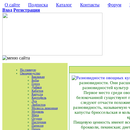
О сайте
Подписка
Каталог
Контакты
Форум
Вход
Регистрация
На главную
Овощеводство
Баклажан
Бобы
разновидности. Они расши
Горох
Дайкон
разновидностей культур
Кабачок
Первое место среди ово
Капуста
белокочанной существуют п
Картофель
Лук
следуют отчасти похожие 
Любисток
разновидность, называемую ч
Мелисса лимонная
Морковь
капусты брюссельская и коль
Мята
к
Огурец
Пищевую ценность имеют все
Пастернак
Патисон
брокколи, пекинская; дие
Перец