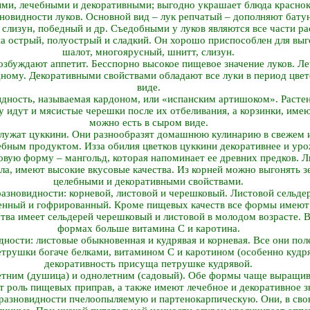
ми, лечебными и декоративными; выгодно украшает блюда краснок
новидности луков. Основной вид – лук репчатый – дополняют батун
слизун, победный и др. Съедобными у луков являются все части ра
 острый, полуострый и сладкий. Он хорошо приспособлен для выгон
шалот, многоярусный, шнитт, слизун.
озбуждают аппетит. Бесспорно высокое пищевое значение луков. Л
ному. Декоративными свойствами обладают все луки в период цвете
виде.
дность, называемая кардоном, или «испанским артишоком». Растен
у идут и мясистые черешки после их отбеливания, а корзинки, имею
можно есть в сыром виде.
служат цуккини. Они разнообразят домашнюю кулинарию в свежем 
ебным продуктом. Из­за обилия цветков цуккини декоративнее и ур
товую форму – мангольд, которая напоминает ее древних предков. 
ла, имеют высокие вкусовые качества. Из корней можно выгонять з
целебными и декоративными свойствами.
разновидности: корневой, листовой и черешковый. Листовой сельдер
енный и гофрированный. Кроме пищевых качеств все формы имеют 
тва имеет сельдерей черешковый и листовой в молодом возрасте. 
формах больше витамина C и каротина.
ности: листовые обыкновенная и кудрявая и корневая. Все они по
трушки богаче белками, витамином C и каротином (особенно кудря
декоративность присуща петрушке кудрявой.
тним (душица) и однолетним (садовый). Обе формы чаще выращива
 роль пищевых приправ, а также имеют лечебное и декоративное з
 разновидности пчелоопыляемую и партенокарпическую. Они, в сво