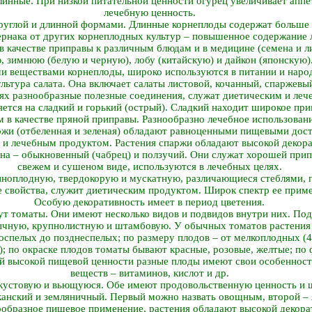
длинные. При низкой питательной ценности огурец увеличивает апп
лечебную ценность.
руглой и длинной формами. Длинные корнеплоды содержат больше 
ернака от других корнеплодных культур – повышенное содержание 
в качестве приправы к различным блюдам и в медицине (семена и ли
ю, зимнюю (белую и черную), лобу (китайскую) и дайкон (японскую
и веществами корнеплоды, широко используются в питании и наро
льтура салата. Она включает салаты листовой, кочанный, спаржевый
ьях разнообразные полезные соединения, служат диетическим и ле
ется на сладкий и горький (острый). Сладкий находит широкое при
м в качестве пряной приправы. Разнообразно лечебное использовани
ржи (отбеленная и зеленая) обладают равноценными пищевыми дос
 и лечебным продуктом. Растения спаржи обладают высокой декор
на – обыкновенный (чабрец) и ползучий. Они служат хорошей прип
свежем и сушеном виде, используются в лечебных целях.
пноплодную, твердокорую и мускатную, различающиеся стеблями, 
 свойства, служит диетическим продуктом. Широк спектр ее приме
Особую декоративность имеет в период цветения.
 томаты. Они имеют несколько видов и подвидов внутри них. Под
бычную, крупнолистную и штамбовую. У обычных томатов растения
оспелых до позднеспелых; по размеру плодов – от мелкоплодных (
 г); по окраске плодов томаты бывают красные, розовые, желтые; по
й высокой пищевой ценности разные плоды имеют свои особенност
веществ – витаминов, кислот и др.
кустовую и вьющуюся. Обе имеют продовольственную ценность и ш
анский и земляничный. Первый можно назвать овощным, второй –
ообразное пищевое применение, растения обладают высокой декора