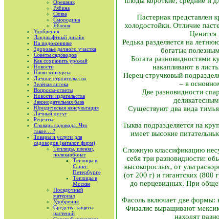
плоды короткие, средние и 
Орешник
Рябина
Слива
Пастернак представлен к
Смородина
холодостойки. Отличие паст
Яблоня
Удобрения
Ценится 
Ландшафтный дизайн
Редька разделяется на летню
На подоконнике
Здоровье дачного участка
богатые полезным
Советы садоводов
Богата разновидностями ку
Как сохранить урожай
накапливают в лист
Новости
Наши конкурсы
Перец стручковый подразделя
Дачное строительство
– в основно
Зелёная аптека
Вопросы-ответы
Две разновидности спа
Новости издательства
деликатесным
Законодательная база
Юридическая консультация
Существуют два вида тимья
Дачный досуг
Рецепты
Тыква подразделяется на кру
Словарь садовода. Что
такое… ?
имеет высокие питательные
Товары и услуги для
садоводов (каталог фирм)
Теплицы, пленки,
Сложную классификацию несут
поликарбонат
себя три разновидности: о
Теплицы в
высокорослых, от ультраскор
Санкт-
Петербурге
(от 200 г) и гигантских (800
Теплицы в
до перцевидных. При обще
Москве
Посадочный
материал
Фасоль включает две формы: 
Удобрения
Средства защиты
Физалис выращивают мексик
растений
находят разн