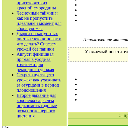
приготовить из
красной смородины
Чесночный тайминг:
как не пропустить
идеальный момент для
сбора урожая
Дырки на капустных
листьях: кто виноват и
Использование материа
что делать? Спасаем
урожай без паники
Уважаемый посетител
Август: финишная
прямая в уходе за
томатами для
рекордного урожая
Секрет хрустящего
урожая: как ухаживать
за огурцами в период
плодоношения
Второе дыхание для
королевы сада: чем
подкормить садовые
розы после первого
::. 
цветения