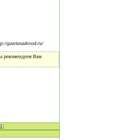
//gazetasadovod.ru/
Мы рекомендуем Вам
 0
|