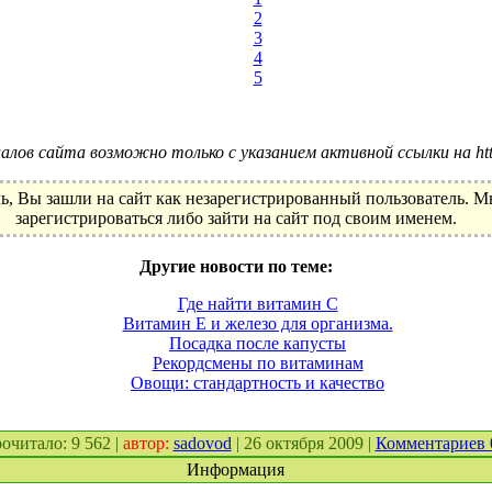
2
3
4
5
лов сайта возможно только с указанием активной ссылки на http:
ь, Вы зашли на сайт как незарегистрированный пользователь. 
зарегистрироваться либо зайти на сайт под своим именем.
Другие новости по теме:
Где найти витамин С
Витамин Е и железо для организма.
Посадка после капусты
Рекордсмены по витаминам
Овощи: стандартность и качество
прочитало: 9 562 |
автор:
sadovod
| 26 октября 2009 |
Комментариев
Информация