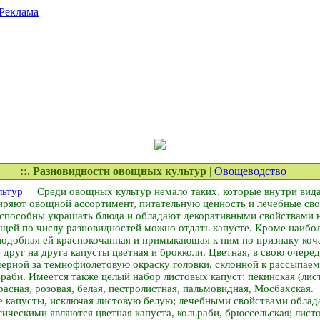
Реклама
::. Разновидности овощных культур
|
Овощеводство
Среди овощных культур немало таких, которые внутри вида
ряют овощной ассортимент, питательную ценность и лечебные свой
 способны украшать блюда и обладают декоративными свойствами н
щей по числу разновидностей можно отдать капусте. Кроме наибо
одобная ей краснокочанная и примыкающая к ним по признаку коча
друг на друга капусты цветная и брокколи. Цветная, в свою очере
ерной за темно­фиолетовую окраску головки, склонной к рассыпаем
раби. Имеется также целый набор листовых капуст: пекинская (листо
расная, розовая, белая, пестролистная, пальмовидная, Мосбахская.
 капусты, исключая листовую белую; лечебными свойствами облад
тическими являются цветная капуста, кольраби, брюссельская; лис