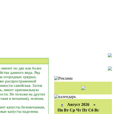
 имеют по две или более
ства данного вида. Ряд
а огородных грядках.
лее распространенной
нности савойская. Затем
дь, имеет оригинальную
ости. Не похожи на других
вая и кочанная), зеленая,
«
Август 2026 »
ают капусты белокочанная,
Пн
Вт
Ср
Чт
Пт
Сб
Вс
товые капусты наделены