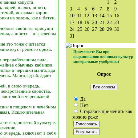
1
2
очанная капуста.
, порей, шалот, шнитт,
3
4
5
6
7
8
9
стений, исключая корни.
10
11
12
13
14
15
16
ки на зелень, как и батун,
17
18
19
20
21
22
23
ечебные свойства присущи
24
25
26
27
28
29
30
ния, а шнитт – и в зеленом
31
ие это тоже считается
щие вкус грецкого ореха,
Применяете Вы при
выращивании овощных культур
и переработанном виде,
минеральные удобрения?
ожайнее обычных кабачков.
Листья и черешки мангольда
Опрос
елень. Мангольд обладает
ей, в свою очередь,
Все опросы
лекарственные свойства.
В листовой и черешковой
Да
Нет
лезны в пищевом и лечебном
Стараюсь применять как
вая). Исключительная
можно реже
ют в однолетней культуре.
начение.
ю очередь, включают в себя