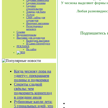
Садовый инвентарь
У чеснока выделяют формы н
Садовая техника
Садовое
строительство
Любая разновиднос
Товары для быта
Услуги
СМИ, сайты для
садоводов
Интернет магазины
Регистрация в
каталоге
Ссылки
Подпишитесь 
Видеоматериалы
Выставки для садоводов
Календарь выставок
В Санкт-Петербурге
РЕКЛАМА
На сайте
RSS
Когда чесноку пора на
«диету»: прекращаем
поливы и подкормки
Секреты сладкой
свёклы: чем
подкормить корнеплод
в середине июля
Рубиновые капли лета:
5 гениальных идей, что