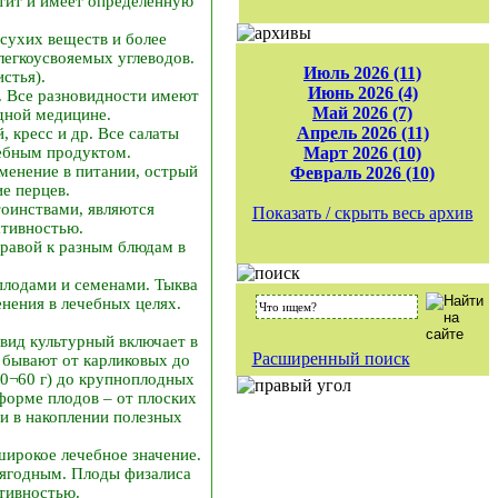
етит и имеет определенную
сухих веществ и более
легкоусвояемых углеводов.
Июль 2026 (11)
стья).
Июнь 2026 (4)
). Все разновидности имеют
Май 2026 (7)
дной медицине.
Апрель 2026 (11)
, кресс и др. Все салаты
чебным продуктом.
Март 2026 (10)
менение в питании, острый
Февраль 2026 (10)
е перцев.
тоинствами, являются
Показать / скрыть весь архив
ативностью.
равой к разным блюдам в
плодами и семенами. Тыква
нения в лечебных целях.
вид культурный включает в
Расширенный поиск
 бывают от карликовых до
40¬60 г) до крупноплодных
 форме плодов – от плоских
и в накоплении полезных
ирокое лечебное значение.
 ягодным. Плоды физалиса
тивностью.