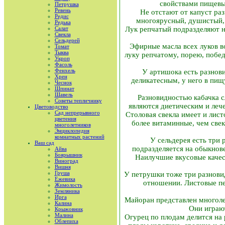
свойствами пищевы
Петрушка
Ревень
Не отстают от капуст раз
Редис
многоярусный, душистый, 
Редька
Салат
Лук репчатый подразделяют на
Свекла
Сельдерей
Эфирные масла всех луков в
Томат
Тыква
луку репчатому, порею, побед
Укроп
Фасоль
Фенхель
У артишока есть разнови
Хрен
деликатесным, у него в пищ
Чеснок
Шпинат
Шавель
Разновидностью кабачка 
Советы тепличнику
являются диетическим и леч
Цветоводство
Сад непрерывного
Столовая свекла имеет и лис
цветения
более витаминные, чем свек
многолетников
Энциклопедия
комнатных растений
У сельдерея есть три 
Ваш сад
подразделяется на обыкнов
Айва
Боярышник
Наилучшие вкусовые качес
Виноград
Вишня
Груша
У петрушки тоже три разновид
Ежевика
отношении. Листовые пе
Жимолость
Земляника
Ирга
Майоран представлен многоле
Калина
Они играют
Крыжовник
Малина
Огурец по плодам делится на
Облепиха