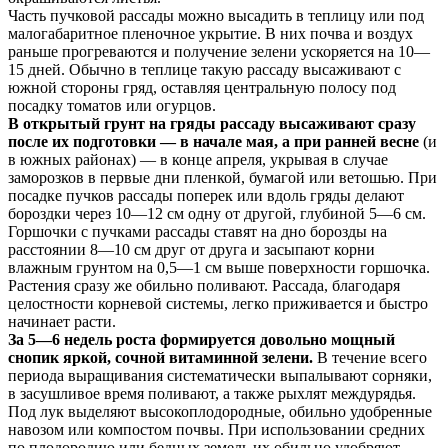
Часть пучковой рассады можно высадить в теплицу или под
малогабаритное пленочное укрытие. В них почва и воздух
раньше прогреваются и получение зелени ускоряется на 10—
15 дней. Обычно в теплице такую рассаду высаживают с
южной стороны гряд, оставляя центральную полосу под
посадку томатов или огурцов.
В открытый грунт на гряды рассаду высаживают сразу
после их подготовки — в начале мая, а при ранней весне
(и
в южных районах) — в конце апреля, укрывая в случае
заморозков в первые дни пленкой, бумагой или ветошью. При
посадке пучков рассады поперек или вдоль гряды делают
бороздки через 10—12 см одну от другой, глубиной 5—6 см.
Горшочки с пучками рассады ставят на дно борозды на
расстоянии 8—10 см друг от друга и засыпают корни
влажным грунтом на 0,5—1 см выше поверхности горшочка.
Растения сразу же обильно поливают. Рассада, благодаря
целостности корневой системы, легко приживается и быстро
начинает расти.
За 5—6 недель роста формируется довольно мощный
снопик яркой, сочной витаминной зелени.
В течение всего
периода выращивания систематически выпалывают сорняки,
в засушливое время поливают, а также рыхлят междурядья.
Под лук выделяют высокоплодородные, обильно удобренные
навозом или компостом почвы. При использовании средних
по плодородию или бедных земель их обильно удобряют