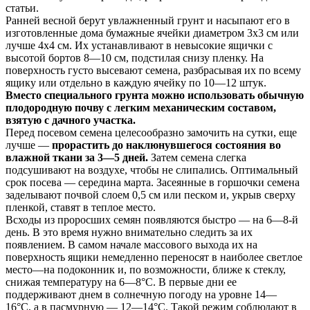
статьи.
Ранней весной берут увлажненный грунт и насыпают его в
изготовленные дома бумажные ячейки диаметром 3x3 см или
лучше 4x4 см. Их устанавливают в невысокие ящички с
высотой бортов 8—10 см, подстилая снизу пленку. На
поверхность густо высевают семена, разбрасывая их по всему
ящику или отдельно в каждую ячейку по 10—12 штук.
Вместо специального грунта можно использовать обычную
плодородную почву с легким механическим составом,
взятую с дачного участка.
Перед посевом семена целесообразно замочить на сутки, еще
лучше —
прорастить до наклюнувшегося состояния во
влажной ткани за 3—5 дней.
Затем семена слегка
подсушивают на воздухе, чтобы не слипались. Оптимальный
срок посева — середина марта. Засеянные в горшочки семена
заделывают почвой слоем 0,5 см или песком и, укрыв сверху
пленкой, ставят в теплое место.
Всходы из проросших семян появляются быстро — на 6—8-й
день. В это время нужно внимательно следить за их
появлением. В самом начале массового выхода их на
поверхность ящики немедленно переносят в наиболее светлое
место—на подоконник и, по возможности, ближе к стеклу,
снижая температуру на 6—8°С. В первые дни ее
поддерживают днем в солнечную погоду на уровне 14—
16°С, а в пасмурную — 12—14°С. Такой режим соблюдают в