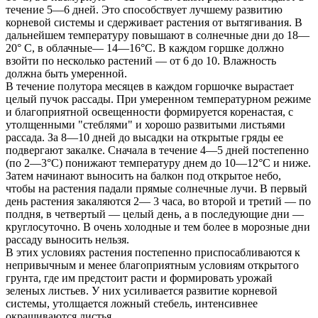
течение 5—6 дней. Это способствует лучшему развитию
корневой системы и сдерживает растения от вытягивания. В
дальнейшем температуру повышают в солнечные дни до 18—
20° С, в облачные— 14—16°С. В каждом горшке должно
взойти по несколько растений — от 6 до 10. Влажность
должна быть умеренной.
В течение полутора месяцев в каждом горшочке вырастает
целый пучок рассады. При умеренном температурном режиме
и благоприятной освещенности формируется коренастая, с
утолщенными "стеблями" и хорошо развитыми листьями
рассада. За 8—10 дней до высадки на открытые гряды ее
подвергают закалке. Сначала в течение 4—5 дней постепенно
(по 2—3°С) понижают температуру днем до 10—12°С и ниже.
Затем начинают выносить на балкон под открытое небо,
чтобы на растения падали прямые солнечные лучи. В первый
день растения закаляются 2— 3 часа, во второй и третий — по
полдня, в четвертый — целый день, а в последующие дни —
круглосуточно. В очень холодные и тем более в морозные дни
рассаду выносить нельзя.
В этих условиях растения постепенно приспосабливаются к
непривычным и менее благоприятным условиям открытого
грунта, где им предстоит расти и формировать урожай
зеленых листьев. У них усиливается развитие корневой
системы, утолщается ложный стебель, интенсивнее
окрашиваются листья.