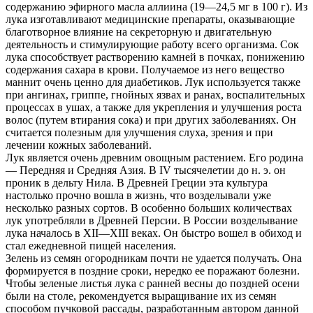
содержанию эфирного масла аллиина (19—24,5 мг в 100 г). Из
лука изготавливают медицинские препараты, оказывающие
благотворное влияние на секреторную и двигательную
деятельность и стимулирующие работу всего организма. Сок
лука способствует растворению камней в почках, понижению
содержания сахара в крови. Получаемое из него вещество
маннит очень ценно для диабетиков. Лук используется также
при ангинах, гриппе, гнойных язвах и ранах, воспалительных
процессах в ушах, а также для укрепления и улучшения роста
волос (путем втирания сока) и при других заболеваниях. Он
считается полезным для улучшения слуха, зрения и при
лечении кожных заболеваний.
Лук является очень древним овощным растением. Его родина
— Передняя и Средняя Азия. В IV тысячелетии до н. э. он
проник в дельту Нила. В Древней Греции эта культура
настолько прочно вошла в жизнь, что возделывали уже
несколько разных сортов. В особенно больших количествах
лук употребляли в Древней Персии. В России возделывание
лука началось в XII—XIII веках. Он быстро вошел в обиход и
стал ежедневной пищей населения.
Зелень из семян огородникам почти не удается получать. Она
формируется в поздние сроки, нередко ее поражают болезни.
Чтобы зеленые листья лука с ранней весны до поздней осени
были на столе, рекомендуется выращивание их из семян
способом пучковой рассады, разработанным автором данной