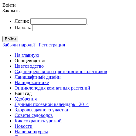
Войти
Закрыть
Логин:
Пароль:
Войти
Забыли пароль?
|
Регистрация
На главную
Овощеводство
Цветоводство
Сад непрерывного цветения многолетников
Ландшафтный дизайн
На подоконнике
Энциклопедия комнатных растений
Ваш сад
Удобрения
Лунный посевной календарь - 2014
Здоровье дачного участка
Советы садоводов
Как сохранить урожай
Новости
Наши конкурсы