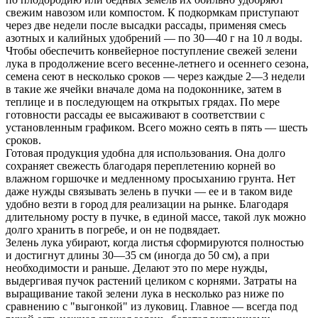
свежим навозом или компостом. К подкормкам приступают
через две недели после высадки рассады, применяя смесь
азотных и калийных удобрений — по 30—40 г на 10 л воды.
Чтобы обеспечить конвейерное поступление свежей зелени
лука в продолжение всего весенне-летнего и осеннего сезона,
семена сеют в несколько сроков — через каждые 2—3 недели
в такие же ячейки вначале дома на подоконнике, затем в
теплице и в последующем на открытых грядах. По мере
готовности рассады ее высаживают в соответствии с
установленным графиком. Всего можно сеять в пять — шесть
сроков.
Готовая продукция удобна для использования. Она долго
сохраняет свежесть благодаря переплетению корней во
влажном горшочке и медленному просыханию грунта. Нет
даже нужды связывать зелень в пучки — ее и в таком виде
удобно везти в город для реализации на рынке. Благодаря
длительному росту в пучке, в единой массе, такой лук можно
долго хранить в погребе, и он не подвядает.
Зелень лука убирают, когда листья сформируются полностью
и достигнут длины 30—35 см (иногда до 50 см), а при
необходимости и раньше. Делают это по мере нужды,
выдергивая пучок растений целиком с корнями. Затраты на
выращивание такой зелени лука в несколько раз ниже по
сравнению с "выгонкой" из луковиц. Главное — всегда под