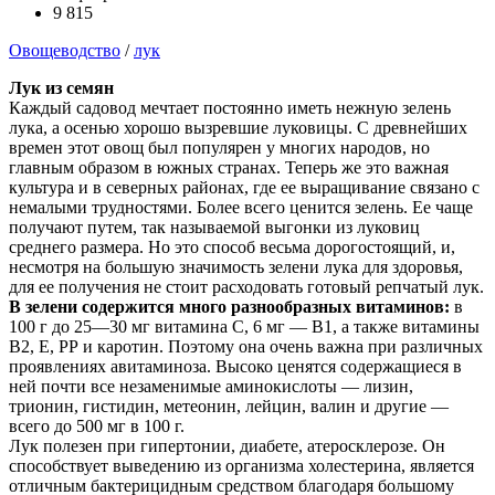
9 815
Овощеводство
/
лук
Лук из семян
Каждый садовод мечтает постоянно иметь нежную зелень
лука, а осенью хорошо вызревшие луковицы. С древнейших
времен этот овощ был популярен у многих народов, но
главным образом в южных странах. Теперь же это важная
культура и в северных районах, где ее выращивание связано с
немалыми трудностями. Более всего ценится зелень. Ее чаще
получают путем, так называемой выгонки из луковиц
среднего размера. Но это способ весьма дорогостоящий, и,
несмотря на большую значимость зелени лука для здоровья,
для ее получения не стоит расходовать готовый репчатый лук.
В зелени содержится много разнообразных витаминов:
в
100 г до 25—30 мг витамина С, 6 мг — В1, а также витамины
В2, Е, РР и каротин. Поэтому она очень важна при различных
проявлениях авитаминоза. Высоко ценятся содержащиеся в
ней почти все незаменимые аминокислоты — лизин,
трионин, гистидин, метеонин, лейцин, валин и другие —
всего до 500 мг в 100 г.
Лук полезен при гипертонии, диабете, атеросклерозе. Он
способствует выведению из организма холестерина, является
отличным бактерицидным средством благодаря большому