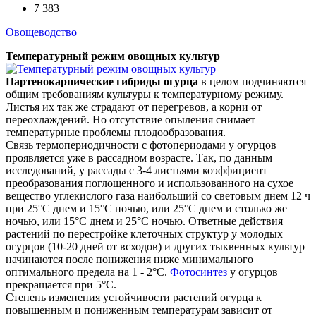
7 383
Овощеводство
Температурный режим овощных культур
Партенокарпичеcкие гибриды огурца
в целом подчиняются
общим требованиям культуры к температурному режиму.
Листья их так же страдают от перегревов, а корни от
переохлаждений. Но отсутствие опыления снимает
температурные проблемы плодообразования.
Связь термопериодичности с фотопериодами у огурцов
проявляется уже в рассадном возрасте. Так, по данным
исследований, у рассады с 3-4 листьями коэффициент
преобразования поглощенного и использованного на сухое
вещество углекислого газа наибольший со световым днем 12 ч
при 25°С днем и 15°С ночью, или 25°С днем и столько же
ночью, или 15°С днем и 25°С ночью. Ответные действия
растений по перестройке клеточных структур у молодых
огурцов (10-20 дней от всходов) и других тыквенных культур
начинаются после понижения ниже минимального
оптимального предела на 1 - 2°С.
Фотосинтез
у огурцов
прекращается при 5°С.
Степень изменения устойчивости растений огурца к
повышенным и пониженным температурам зависит от