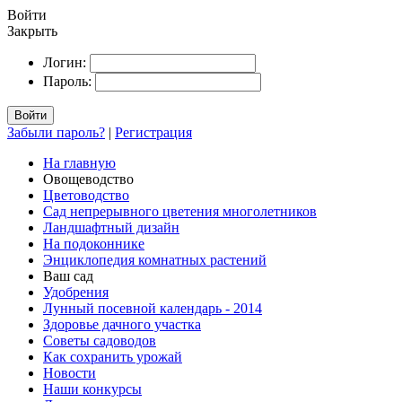
Войти
Закрыть
Логин:
Пароль:
Войти
Забыли пароль?
|
Регистрация
На главную
Овощеводство
Цветоводство
Сад непрерывного цветения многолетников
Ландшафтный дизайн
На подоконнике
Энциклопедия комнатных растений
Ваш сад
Удобрения
Лунный посевной календарь - 2014
Здоровье дачного участка
Советы садоводов
Как сохранить урожай
Новости
Наши конкурсы