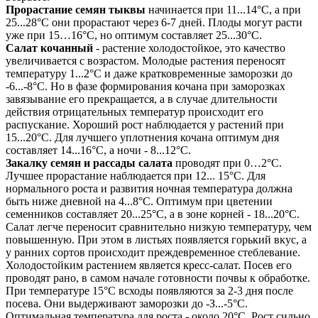
Прорастание семян тыквы
начинается при 11...14°С, а при
25...28°С они прорастают через 6-7 дней. Плоды могут расти
уже при 15…16°С, но оптимум составляет 25...З0°С.
Салат кочанный
- растение холодостойкое, это качество
увеличивается с возрастом. Молодые растения переносят
температуру 1...2°С и даже кратковременные заморозки до
-6...-8°С. Но в фазе формирования кочана при заморозках
завязывание его прекращается, а в случае длительности
действия отрицательных температур происходит его
распускание. Хороший рост наблюдается у растений при
15...20°С. Для лучшего уплотнения кочана оптимум дня
составляет 14...16°С, а ночи - 8...12°С.
Закалку семян и рассады салата
проводят при 0…2°С.
Лучшее прорастание наблюдается при 12... 15°С. Для
нормального роста и развития ночная температура должна
быть ниже дневной на 4...8°С. Оптимум при цветении
семенников составляет 20...25°С, а в зоне корней - 18...20°С.
Салат легче переносит сравнительно низкую температуру, чем
повышенную. При этом в листьях появляется горький вкус, а
у ранних сортов происходит преждевременное стеблевание.
Холодостойким растением является кресс-салат. Посев его
проводят рано, в самом начале готовности почвы к обработке.
При температуре 15°С всходы появляются за 2-3 дня после
посева. Они выдерживают заморозки до -З...-5°С.
Оптимальная температура для роста - около 20°С. Рост сильно