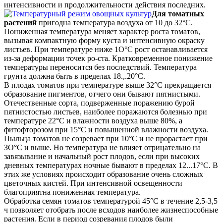
интенсивности и продолжительности действия последних.
Для томатных
растений
пригодна температура воздуха от 10 до 32°С.
Пониженная температура меняет характер роста томатов,
вызывая компактную форму куста и интенсивную окраску
листьев. При температуре ниже 1О°С рост останавливается
из-за деформации точек ро-ста. Кратковременное понижение
температуры переносится без последствий. Температура
грунта должна быть в пределах 18.,.20°С.
В плодах томатов при температуре выше 32°С прекращается
образование пигментов, отчего они бывают пятнистыми.
Отечественные сорта, подверженные поражению бурой
пятнистостью листьев, наиболее поражаются болезнью при
температуре 22°С и влажности воздуха выше 80%, а
фитофторозом при 15°С и повышенной влажности воздуха.
Пыльца томатов не созревает при 10°С и не прорастает при
ЗО°С и выше. Но температура не влияет отрицательно на
завязывание и начальный рост плодов, если при высоких
дневных температурах ночные бывают в пределах 12...17°С. В
этих же условиях происходит образование очень сложных
цветочных кистей. При интенсивной освещенности
благоприятна пониженная температура.
Обработка семян томатов температурой 45°С в течение 2,5-3,5
ч позволяет отобрать после всходов наиболее жизнеспособные
растения. Если в период созревания плодов были