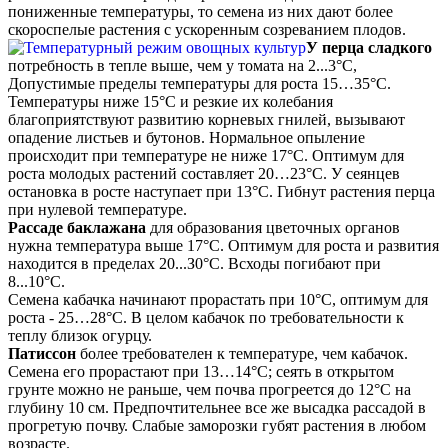
пониженные температуры, то семена из них дают более
скороспелые растения с ускоренным созреванием плодов.
У перца сладкого
потребность в тепле выше, чем у томата на 2...3°С,
Допустимые пределы температуры для роста 15…35°С.
Температуры ниже 15°С и резкие их колебания
благоприятствуют развитию корневых гнилей, вызывают
опадение листьев и бутонов. Нормальное опыление
происходит при температуре не ниже 17°С. Оптимум для
роста молодых растений составляет 20…23°С. У сеянцев
остановка в росте наступает при 13°С. Гибнут растения перца
при нулевой температуре.
Рассаде баклажана
для образования цветочных органов
нужна температура выше 17°С. Оптимум для роста и развития
находится в пределах 20...З0°С. Всходы погибают при
8...10°С.
Семена кабачка начинают прорастать при 10°С, оптимум для
роста - 25…28°С. В целом кабачок по требовательности к
теплу близок огурцу.
Патиссон
более требователен к температуре, чем кабачок.
Семена его прорастают при 13…14°С; сеять в открытом
грунте можно не раньше, чем почва прогреется до 12°С на
глубину 10 см. Предпочтительнее все же высадка рассадой в
прогретую почву. Слабые заморозки губят растения в любом
возрасте.