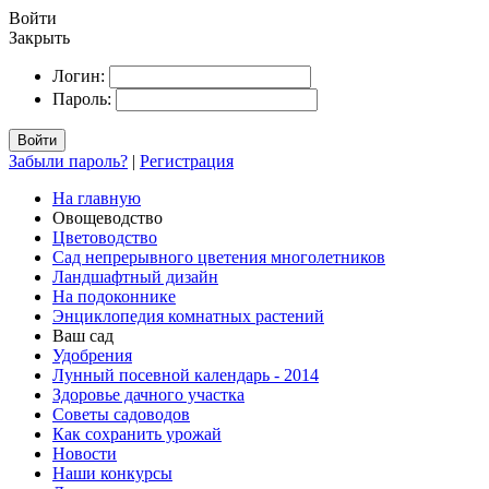
Войти
Закрыть
Логин:
Пароль:
Войти
Забыли пароль?
|
Регистрация
На главную
Овощеводство
Цветоводство
Сад непрерывного цветения многолетников
Ландшафтный дизайн
На подоконнике
Энциклопедия комнатных растений
Ваш сад
Удобрения
Лунный посевной календарь - 2014
Здоровье дачного участка
Советы садоводов
Как сохранить урожай
Новости
Наши конкурсы