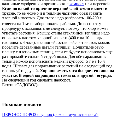
калийные удобрения и органические
компост
или перегной.
Если по какой-то причине верхний слой земли вынести
трудно,
то ее можно и в теплице частично обеззаразить
хлорной известью. Для этого надо разбросать 100-200 г
2
извести на 1 м
и забороновать граблями. До весны эту
процедуру откладывать не следует, потому что хлор может
угнетать растения. Крышу, стены стеклянной теплицы надо
опрыскать настоем хлорной извести (400 г на 10 л воды,
настаивать 4 часа), а кашицей, оставшейся от настоя, можно
побелить деревянные детали теплицы. Полиэтиленовую
пленку с пленочных теплиц, если ее будете использовать еще
раз, промойте сильной струей воды. Для обеззараживания
теплиц можно использовать медный купорос -5-г на 10 л
воды. Шпагат для подвязывания растений на следующий год
используйте другой.
Хорошо иметь хотя бы две теплицы на
участке. В одной выращивать томаты, в другой - огурцы
.
На следующий год сделайте наоборот.
Газета «САДОВОД»
Похожие новости
ПЕРОНОСПОРОЗ огурцов (ложная мучнистая роса).