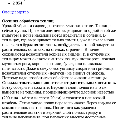
2 854
Овощеводство
Осенняя обработка теплиц
Урожай убран, и садоводы готовят участки к зиме. Теплицы
сейчас пусты. При многолетнем выращивании одной и той же
культуры в почве накапливаются вредители и болезни. В
теплицах, где выращивают только томаты, уже в начале июля
появляется бурая пятнистость, возбудитель которой зимует на
растительных остатках, на стенках строения. В почве
сохраняются возбудители корневых гнилей. И в огуречных
теплицах может оказаться: антракноз, мучнистая роса, ложная
мучнистая роса, корневые гнили, бурая, или оливковая
пятнистость. Даже в самую лютую зиму споры или грибница
возбудителей огуречных «недугов» не гибнут от мороза.
Поэтому надо позаботиться об обеззараживании теплицы.
Сначала тщательно очистите ее от растительных остатков.
Ботву соберите и сожгите. Верхний слой почвы на 3-5 см
вынесите из теплицы, продезинфицируйте хлорной известью
2
(200 г на 1 м
земли слоем 20 см) и сложите в невысокий
штабель. Летом такую почву перелопачивают. Через год-два ее
можно использовать вновь. После того как удалены
растительные остатки и верхний слой почвы, грядку в
теплице перекопайте, под перекопку внесите фосфорные,