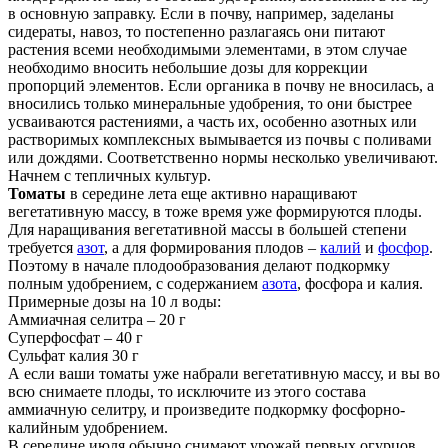
в основную заправку. Если в почву, например, заделаны
сидераты, навоз, то постепенно разлагаясь они питают
растения всеми необходимыми элементами, в этом случае
необходимо вносить небольшие дозы для коррекции
пропорций элементов. Если органика в почву не вносилась, а
вносились только минеральные удобрения, то они быстрее
усваиваются растениями, а часть их, особенно азотных или
растворимых комплексных вымывается из почвы с поливами
или дождями. Соответственно нормы несколько увеличивают.
Начнем с тепличных культур.
Томаты
в середине лета еще активно наращивают
вегетативную массу, в тоже время уже формируются плоды.
Для наращивания вегетативной массы в большей степени
требуется
азот
, а для формирования плодов –
калий
и
фосфор
.
Поэтому в начале плодообразования делают подкормку
полным удобрением, с содержанием
азота
, фосфора и калия.
Примерные дозы на 10 л воды:
Аммиачная селитра – 20 г
Суперфосфат – 40 г
Сульфат калия 30 г
А если ваши томаты уже набрали вегетативную массу, и вы во
всю снимаете плоды, то исключите из этого состава
аммиачную селитру, и произведите подкормку фосфорно-
калийным удобрением.
В середине июля обычно снимают урожай первых огурцов.