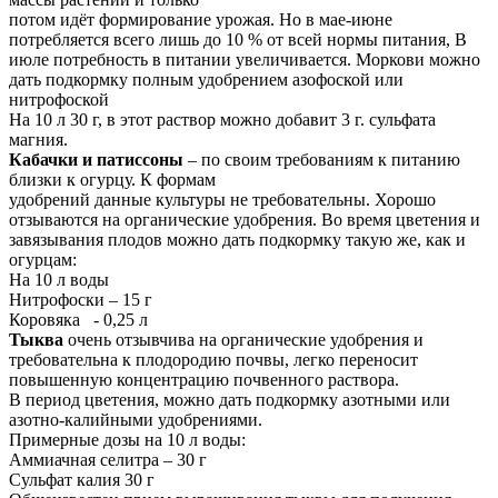
потом идёт формирование урожая. Но в мае-июне
потребляется всего лишь до 10 % от всей нормы питания, В
июле потребность в питании увеличивается. Моркови можно
дать подкормку полным удобрением азофоской или
нитрофоской
На 10 л 30 г, в этот раствор можно добавит 3 г. сульфата
магния.
Кабачки и патиссоны
– по своим требованиям к питанию
близки к огурцу. К формам
удобрений данные культуры не требовательны. Хорошо
отзываются на органические удобрения. Во время цветения и
завязывания плодов можно дать подкормку такую же, как и
огурцам:
На 10 л воды
Нитрофоски – 15 г
Коровяка - 0,25 л
Тыква
очень отзывчива на органические удобрения и
требовательна к плодородию почвы, легко переносит
повышенную концентрацию почвенного раствора.
В период цветения, можно дать подкормку азотными или
азотно-калийными удобрениями.
Примерные дозы на 10 л воды:
Аммиачная селитра – 30 г
Сульфат калия 30 г