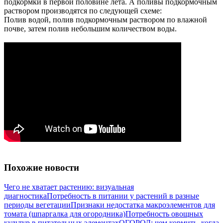
подкормки в первой половине лета. А поливы подкормочным
раствором производятся по следующей схеме:
Полив водой, полив подкормочным раствором по влажной
почве, затем полив небольшим количеством воды.
Похожие новости
Чего не хватает растению: визуальная
диагностика
Потребность в питании у растений в разные
периоды вегетации
Признаки недостатка макроэлементов для
томата (шпаргалка для огородника)
Потребность овощных
культур в питательных элементах
ОГОРОД: чем кормить, когда