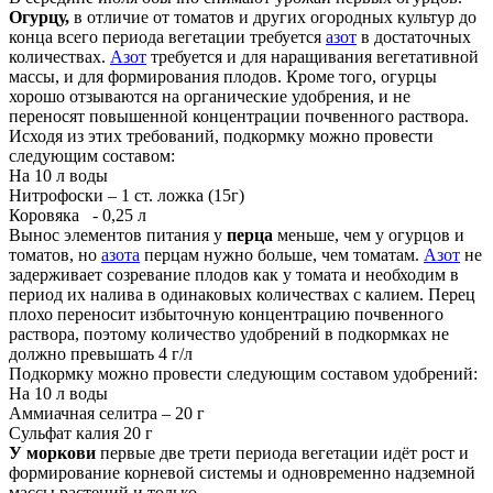
Огурцу,
в отличие от томатов и других огородных культур до
конца всего периода вегетации требуется
азот
в достаточных
количествах.
Азот
требуется и для наращивания вегетативной
массы, и для формирования плодов. Кроме того, огурцы
хорошо отзываются на органические удобрения, и не
переносят повышенной концентрации почвенного раствора.
Исходя из этих требований, подкормку можно провести
следующим составом:
На 10 л воды
Нитрофоски – 1 ст. ложка (15г)
Коровяка - 0,25 л
Вынос элементов питания у
перца
меньше, чем у огурцов и
томатов, но
азота
перцам нужно больше, чем томатам.
Азот
не
задерживает созревание плодов как у томата и необходим в
период их налива в одинаковых количествах с калием. Перец
плохо переносит избыточную концентрацию почвенного
раствора, поэтому количество удобрений в подкормках не
должно превышать 4 г/л
Подкормку можно провести следующим составом удобрений:
На 10 л воды
Аммиачная селитра – 20 г
Сульфат калия 20 г
У моркови
первые две трети периода вегетации идёт рост и
формирование корневой системы и одновременно надземной
массы растений и только