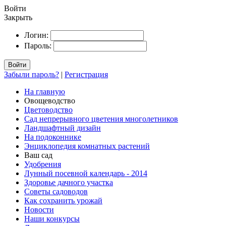
Войти
Закрыть
Логин:
Пароль:
Войти
Забыли пароль?
|
Регистрация
На главную
Овощеводство
Цветоводство
Сад непрерывного цветения многолетников
Ландшафтный дизайн
На подоконнике
Энциклопедия комнатных растений
Ваш сад
Удобрения
Лунный посевной календарь - 2014
Здоровье дачного участка
Советы садоводов
Как сохранить урожай
Новости
Наши конкурсы