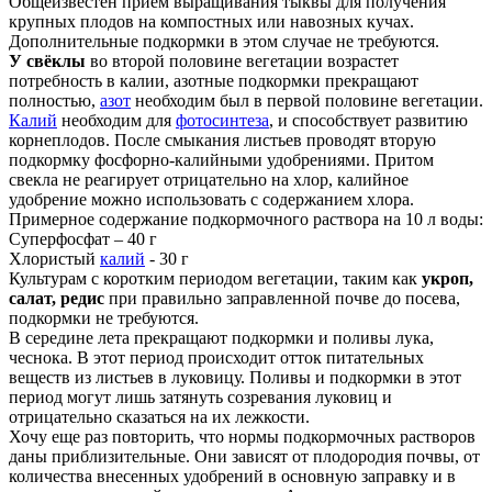
Общеизвестен прием выращивания тыквы для получения
крупных плодов на компостных или навозных кучах.
Дополнительные подкормки в этом случае не требуются.
У свёклы
во второй половине вегетации возрастет
потребность в калии, азотные подкормки прекращают
полностью,
азот
необходим был в первой половине вегетации.
Калий
необходим для
фотосинтеза
, и способствует развитию
корнеплодов. После смыкания листьев проводят вторую
подкормку фосфорно-калийными удобрениями. Притом
свекла не реагирует отрицательно на хлор, калийное
удобрение можно использовать с содержанием хлора.
Примерное содержание подкормочного раствора на 10 л воды:
Суперфосфат – 40 г
Хлористый
калий
- 30 г
Культурам с коротким периодом вегетации, таким как
укроп,
салат, редис
при правильно заправленной почве до посева,
подкормки не требуются.
В середине лета прекращают подкормки и поливы лука,
чеснока. В этот период происходит отток питательных
веществ из листьев в луковицу. Поливы и подкормки в этот
период могут лишь затянуть созревания луковиц и
отрицательно сказаться на их лежкости.
Хочу еще раз повторить, что нормы подкормочных растворов
даны приблизительные. Они зависят от плодородия почвы, от
количества внесенных удобрений в основную заправку и в