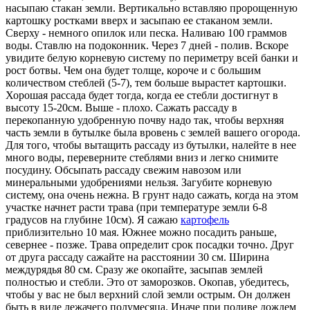
насыпаю стакан земли. Вертикально вставляю пророщенную
картошку ростками вверх и засыпаю ее стаканом земли.
Сверху - немного опилок или песка. Наливаю 100 граммов
воды. Ставлю на подоконник. Через 7 дней - полив. Вскоре
увидите белую корневую систему по периметру всей банки и
рост ботвы. Чем она будет толще, короче и с большим
количеством стеблей (5-7), тем больше вырастет картошки.
Хорошая рассада будет тогда, когда ее стебли достигнут в
высоту 15-20см. Выше - плохо. Сажать рассаду в
перекопанную удобренную почву надо так, чтобы верхняя
часть земли в бутылке была вровень с землей вашего огорода.
Для того, чтобы вытащить рассаду из бутылки, налейте в нее
много воды, переверните стеблями вниз и легко снимите
посудину. Обсыпать рассаду свежим навозом или
минеральными удобрениями нельзя. Загубите корневую
систему, она очень нежна. В грунт надо сажать, когда на этом
участке начнет расти трава (при температуре земли 6-8
градусов на глубине 10см). Я сажаю
картофель
приблизительно 10 мая. Южнее можно посадить раньше,
севернее - позже. Трава определит срок посадки точно. Друг
от друга рассаду сажайте на расстоянии 30 см. Ширина
междурядья 80 см. Сразу же окопайте, засыпав землей
полностью и стебли. Это от заморозков. Окопав, убедитесь,
чтобы у вас не был верхний слой земли острым. Он должен
быть в виде лежачего полумесяца. Иначе при поливе дождем