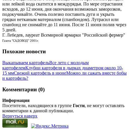
или лейкой вода скатится в междурядья. По мере отрастания
всходов, до 12 июня, дня окончания возможных заморозков,
подокучивайте. Очень полезно поставить дуги и укрыть
грядки нетканым материалом (спанбондом). Лутрасил или
спанбонд не снимайте до 11 июня. После 11 июня полив через
5 дней.
Г. Лебедев, лауреат Всемирной ярмарки "Российский фермер"
Газета "САДОВОД" 2001г.
Похожие новости
Выкапываем картофель
Все лето с молодым
картофелем
Клубни картофеля в дырках диаметром около 10-
15 мм
Свежий картофель в июне
Можно ли сажать вместе бобы
и картофель?
Комментарии (0)
Информация
Посетители, находящиеся в группе
Гости
, не могут оставлять
комментарии к данной публикации.
Вернуться наверх