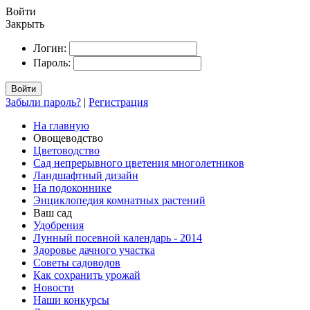
Войти
Закрыть
Логин:
Пароль:
Войти
Забыли пароль?
|
Регистрация
На главную
Овощеводство
Цветоводство
Сад непрерывного цветения многолетников
Ландшафтный дизайн
На подоконнике
Энциклопедия комнатных растений
Ваш сад
Удобрения
Лунный посевной календарь - 2014
Здоровье дачного участка
Советы садоводов
Как сохранить урожай
Новости
Наши конкурсы