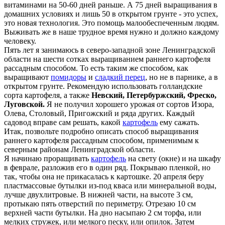
витаминами на 50-60 дней раньше. А 75 дней выращивания в
домашних условиях и лишь 50 в открытом грунте - это успех,
это новая технология. Это помощь малообеспеченным людям.
Выживать же в наше трудное время нужно и должно каждому
человеку.
Пять лет я занимаюсь в северо-западной зоне Ленинградской
области на шести сотках выращиванием раннего картофеля
рассадным способом. То есть таким же способом, как
выращивают
помидоры
и
сладкий перец
, но не в парнике, а в
открытом грунте. Рекомендую использовать голландские
сорта картофеля, а также
Невский, Петербуржский, Фреско,
Луговской.
Я не получил хорошего урожая от сортов Изора,
Олева, Столовый, Пригожский и ряда других. Каждый
садовод вправе сам решать, какой
картофель
ему сажать.
Итак, позвольте подробно описать способ выращивания
раннего картофеля рассадным способом, применимым к
северным районам Ленинградской области.
Я начинаю проращивать
картофель
на свету (окне) и на шкафу
в феврале, разложив его в один ряд. Покрываю пленкой, но
так, чтобы она не прикасалась к картошке. 20 апреля беру
пластмассовые бутылки из-под кваса или минеральной воды,
лучше двухлитровые. В нижней части, на высоте 3 см,
протыкаю пять отверстий по периметру. Отрезаю 10 см
верхней части бутылки. На дно насыпаю 2 см торфа, или
мелких стружек, или мелкого песку, или опилок. Затем