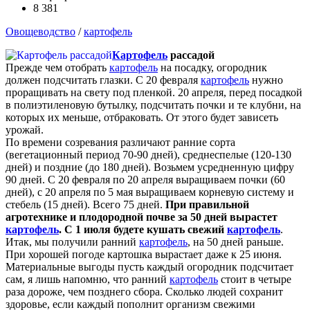
8 381
Овощеводство
/
картофель
Картофель
рассадой
Прежде чем отобрать
картофель
на посадку, огородник
должен подсчитать глазки. С 20 февраля
картофель
нужно
проращивать на свету под пленкой. 20 апреля, перед посадкой
в полиэтиленовую бутылку, подсчитать почки и те клубни, на
которых их меньше, отбраковать. От этого будет зависеть
урожай.
По времени созревания различают ранние сорта
(вегетационный период 70-90 дней), среднеспелые (120-130
дней) и поздние (до 180 дней). Возьмем усредненную цифру
90 дней. С 20 февраля по 20 апреля выращиваем почки (60
дней), с 20 апреля по 5 мая выращиваем корневую систему и
стебель (15 дней). Всего 75 дней.
При правильной
агротехнике и плодородной почве за 50 дней вырастет
картофель
. С 1 июля будете кушать свежий
картофель
.
Итак, мы получили ранний
картофель
, на 50 дней раньше.
При хорошей погоде картошка вырастает даже к 25 июня.
Материальные выгоды пусть каждый огородник подсчитает
сам, я лишь напомню, что ранний
картофель
стоит в четыре
раза дороже, чем позднего сбора. Сколько людей сохранит
здоровье, если каждый пополнит организм свежими