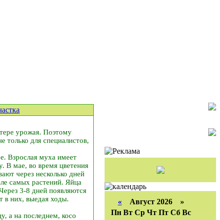
частка
отере урожая. Поэтому
е только для специалистов,
ое. Взрослая муха имеет
. В мае, во время цветения
ают через несколько дней
зле самых растений. Яйца
Через 3-8 дней появляются
 в них, выедая ходы.
«
Август 2026 »
Пн
Вт
Ср
Чт
Пт
Сб
Вс
у, а на последнем, косо