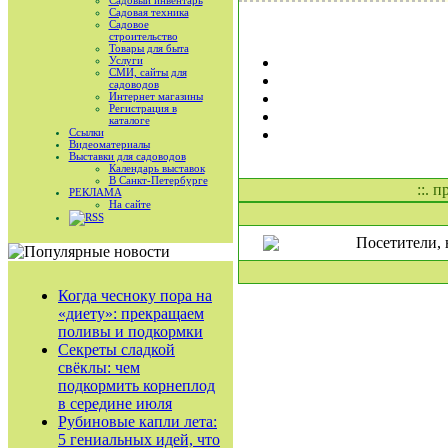
Садовый инвентарь
Садовая техника
Садовое
строительство
Товары для быта
Услуги
СМИ, сайты для
садоводов
Интернет магазины
Регистрация в
каталоге
Ссылки
Видеоматериалы
Выставки для садоводов
Календарь выставок
В Санкт-Петербурге
::. 
РЕКЛАМА
На сайте
RSS
Посетители, 
Когда чесноку пора на
«диету»: прекращаем
поливы и подкормки
Секреты сладкой
свёклы: чем
подкормить корнеплод
в середине июля
Рубиновые капли лета:
5 гениальных идей, что