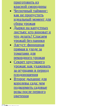
приготовить из
красной смородины
Чесночный тайминг:
как не пропустить
идеальный момент для
сбора урожая
Дырки на капустных
листьях: кто виноват и
что делать? Спасаем
урожай без паники
Август: финишная
прямая в уходе за
томатами для
рекордного урожая
Секрет хрустящего
урожая: как ухаживать
за огурцами в период
плодоношения
Второе дыхание для
королевы сада: чем
подкормить садовые
розы после первого
цветения