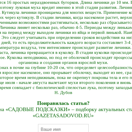
тся 16 простых нераздвоенных бугорков. Длина личинки до 10 мм. 
Поэтому луковая муха вредит именно в этой стадии развития. Личи
. Кутикула личинки проницаема для многих веществ. Применение к
х через кутикулу. В стадии личинки, когда насекомое растет, верхн
енными возможностями растягиваться, несколько раз сбрасывается
 Личинка линяет несколько раз, обычно 4-5. Периоды между линька
я на период между выходом личинки из яйца и первой линькой. На
. Это следует учитывать при определении сроков воздействия на ни
 дней, то есть продолжительность каждого возраста составляет 3-4
мпература воздуха, тем интенсивнее происходит развитие личинки.
аста, личинка превращается в куколку. В стадии куколки происходи
мое. Куколка неподвижна, но под ее оболочкой происходят процес
организма и создания органов взрослой мухи.
нах в почве на глубине 10-20 см, что определяет целесообразност
 взрослое насекомое, оно прорывает оболочку, выходит из нее, сра
которое время неподвижным, пока не окрепнут покровы тела и его п
е июля - начале августа вылетают мухи второго поколения и вновь
время совпадает с биологической спелостью лука, поэтому запаздыв
Н. Дубов
Понравилась статья?
на «САДОВЫЕ ПОДСКАЗКИ» – подборку актуальных стат
«GAZETASADOVOD.RU»