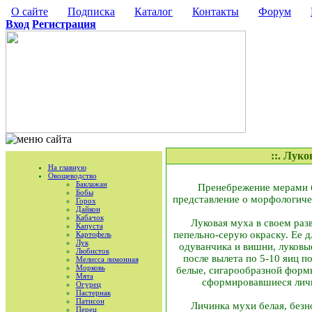
О сайте
Подписка
Каталог
Контакты
Форум
Вход
Регистрация
::. Лук
На главную
Овощеводство
Баклажан
Пренебрежение мерами б
Бобы
представление о морфологиче
Горох
Дайкон
Кабачок
Луковая муха в своем разв
Капуста
пепельно-серую окраску. Ее д
Картофель
Лук
одуванчика и вишни, луковы
Любисток
после вылета по 5-10 яиц 
Мелисса лимонная
Морковь
белые, сигарообразной формы
Мята
сформировавшиеся личин
Огурец
Пастернак
Патисон
Личинка мухи белая, безно
Перец