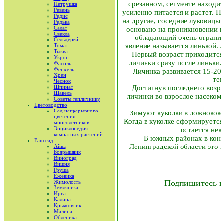
срезанном, сегменте находи
Петрушка
Ревень
усиленно питается и растет. 
Редис
на другие, соседние луковицы
Редька
Салат
основано на проникновении и
Свекла
обладающий очень огранич
Сельдерей
явление называется линькой.
Томат
Тыква
Первый возраст приходитс
Укроп
личинки сразу после линьки
Фасоль
Фенхель
Личинка развивается 15-20
Хрен
те
Чеснок
Шпинат
Достигнув последнего возр
Шавель
личинки во взрослое насеко
Советы тепличнику
Цветоводство
Сад непрерывного
Зимуют куколки в ложнококо
цветения
Когда в куколке сформируется
многолетников
Энциклопедия
остается не
комнатных растений
В южных районах в конц
Ваш сад
Ленинградской области это 
Айва
Боярышник
Виноград
Вишня
Груша
Ежевика
Подпишитесь 
Жимолость
Земляника
Ирга
Калина
Крыжовник
Малина
Облепиха