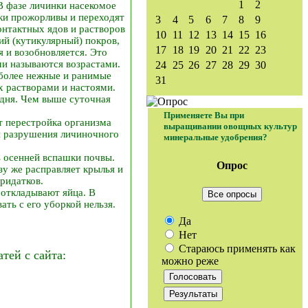
1
2
В фазе личинки насекомое
нки прожорливы и переходят
3
4
5
6
7
8
9
онтактных ядов и растворов
10
11
12
13
14
15
16
ий (кутикулярный) покров,
17
18
19
20
21
22
23
 и возобновляется. Это
ми называются возрастами.
24
25
26
27
28
29
30
иболее нежные и ранимые
31
х растворами и настоями.
 дня. Чем выше суточная
Применяете Вы при
т перестройка организма
выращивании овощных культур
сы разрушения личиночного
минеральные удобрения?
ь осенней вспашки почвы.
Опрос
зу же расправляет крылья и
ридатков.
 откладывают яйца. В
Все опросы
ать с его уборкой нельзя.
Да
Нет
Стараюсь применять как
ей с сайта:
можно реже