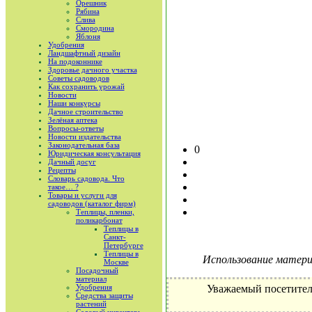
Орешник
Рябина
Слива
Смородина
Яблоня
Удобрения
Ландшафтный дизайн
На подоконнике
Здоровье дачного участка
Советы садоводов
Как сохранить урожай
Новости
Наши конкурсы
Дачное строительство
Зелёная аптека
Вопросы-ответы
Новости издательства
Законодательная база
0
Юридическая консультация
Дачный досуг
Рецепты
Словарь садовода. Что
такое… ?
Товары и услуги для
садоводов (каталог фирм)
Теплицы, пленки,
поликарбонат
Теплицы в
Санкт-
Петербурге
Теплицы в
Использование материа
Москве
Посадочный
материал
Удобрения
Уважаемый посетител
Средства защиты
растений