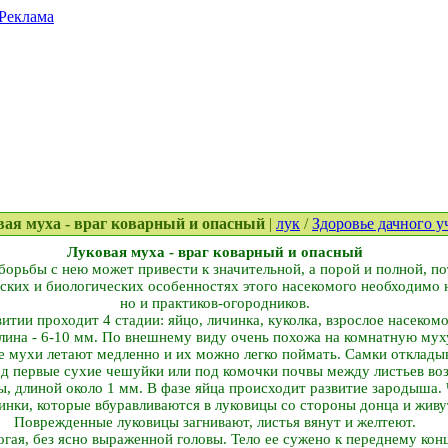
Реклама
овая муха - враг коварный и опасный
|
лук
/
Здоровье дачного у
Луковая муха - враг коварный и опасный
орьбы с нею может привести к значительной, а порой и полной, п
ских и биологических особенностях этого насекомого необходимо н
но и практиков-огородников.
итии проходит 4 стадии: яйцо, личинка, куколка, взрослое насеком
лина - 6-10 мм. По внешнему виду очень похожа на комнатную муху
е мухи летают медленно и их можно легко поймать. Самки откладыв
под первые сухие чешуйки или под комочки почвы между листьев во
, длиной около 1 мм. В фазе яйца происходит развитие зародыша. 
ки, которые вбуравливаются в луковицы со стороны донца и живут
Поврежденные луковицы загнивают, листья вянут и желтеют.
гая, без ясно выраженной головы. Тело ее сужено к переднему конц