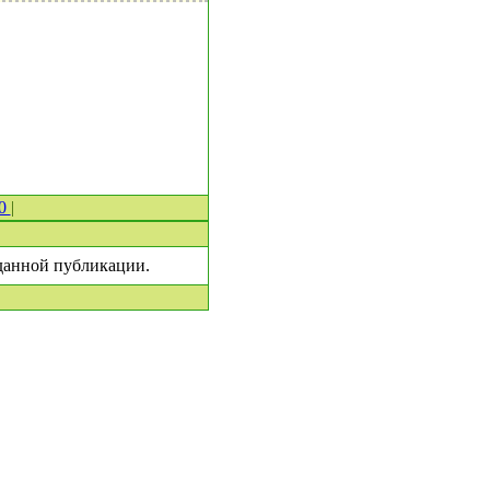
 0
|
 данной публикации.