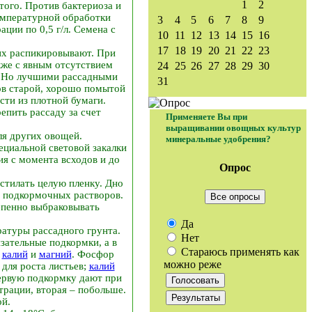
1
2
того. Против бактериоза и
температурной обработки
3
4
5
6
7
8
9
ции по 0,5 г/л. Семена с
10
11
12
13
14
15
16
17
18
19
20
21
22
23
 их распикировывают. При
кже с явным отсутствием
24
25
26
27
28
29
30
. Но лучшими рассадными
31
ов старой, хорошо помытой
ти из плотной бумаги.
епить рассаду за счет
Применяете Вы при
выращивании овощных культур
ля других овощей.
минеральные удобрения?
ециальной световой закалки
ия с момента всходов и до
Опрос
стилать целую пленку. Дно
и подкормочных растворов.
Все опросы
тепенно выбраковывать
Да
ратуры рассадного грунта.
Нет
зательные подкормки, а в
Стараюсь применять как
–
калий
и
магний
. Фосфор
можно реже
для роста листьев;
калий
ервую подкормку дают при
трации, вторая – побольше.
ой.