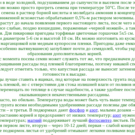
н в воде холодной, подсушиванием до сыпучести и высевом после э
 мин можно просто прогреть семена при температуре 50°C. После 
 семена в раствор борной кислоты и молибдата аммония в концентра
ниженной всхожестью обрабатывают 0,5%-м раствором мочевины.
растут до начала появления первого настоящего листа, после чего
все слабые, поздно взошедшие, пораженные «черной ножкой», а та
я. Для пикировки пригодны торфяные цветочные горшочки 5х5 см
 диаметром 5-6 см и высотой 10 см. Их можно изготовить из куск
марганцовкой или медным купоросом пленки. Пригодны даже емкос
особенно вытянувшиеся) заглубляют почти до семядолей, чтобы укр
образования дополнительных корней.
 момента посева семян может служить тот же, что предназначен д
ращивания рассады под пленкой благоприятны, поэтому никакой сп
ледует отметить только, что капустная рассада не выносит затенен
готовности к высадке.
ы лучше ставить в ящиках, под которые на поверхность грунта под
 пленкой, но с отверстиями для стока излишней влаги от поливов 
 перемещать по теплице в случае надобности, а также удобнее пос
оказывающиеся некачественными рассадины.
часто, но обильно. Температура воды может быть чуть выше темпе
 грунта всеми необходимыми удобрениями рассаде полезны две обя
ти – и третья. В подкормках дают
фосфор
и
азот
, малыми дозами 
растанию корней и предохраняет от низких температур;
азот
нужен 
температурах;
магний
поддерживает лучший
фотосинтез
листьев. П
первом листе, вторую – через 10-12 дней; первая – слабой концен
е подкормок листья от удобрений отмывают легкими поливами вод