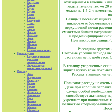
охлаждением в течение 3 ми
Петрушка
Ревень
килы в течение тех же 20
Редис
можно на 1,5-2 ч поместить
Редька
Салат
по
Свекла
Сеянцы в посевных ящиках 
Сельдерей
пикировке отбраковывают 
Томат
Тыква
верхушечной почки растени
Укроп
емкостями бывают патрончики
Фасоль
Фенхель
и продезинфицированной 
Хрен
При пикировке сеянцы (
Чеснок
Шпинат
Шавель
Рассадным грунтом с
Советы тепличнику
Световые условия периода вы
Цветоводство
Сад непрерывного
растениям не потребуется. С
цветения
многолетников
Энциклопедия
В теплицу укорененные сеянц
комнатных растений
ящиков нужно тоже покрывать
Ваш сад
Рассаду в ящиках легче
Айва
Боярышник
Виноград
Поливают рассаду не очень 
Вишня
Груша
Даже при хорошей заправке
Ежевика
случае особой необходимос
Жимолость
Земляника
способствует активному на
Ирга
укрепляет при пониженных 
Калина
полностью сформировавшемся 
Крыжовник
Малина
Посл
Облепиха