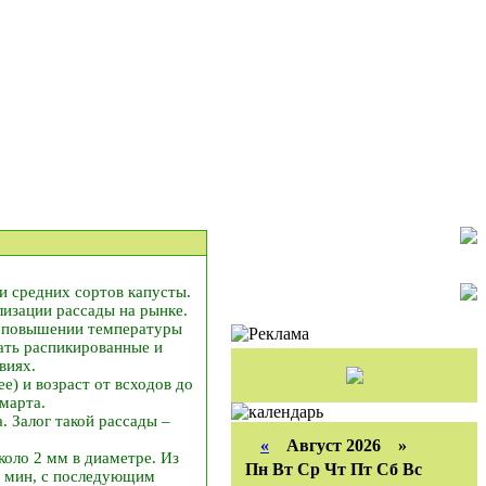
и средних сортов капусты.
лизации рассады на рынке.
ри повышении температуры
щать распикированные и
виях.
е) и возраст от всходов до
марта.
. Залог такой рассады –
«
Август 2026 »
оло 2 мм в диаметре. Из
Пн
Вт
Ср
Чт
Пт
Сб
Вс
0 мин, с последующим