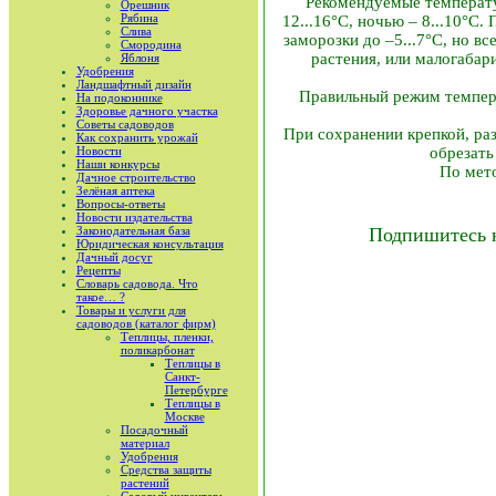
Рекомендуемые температур
Орешник
Рябина
12...16°C, ночью – 8...10°C
Слива
заморозки до –5...7°C, но в
Смородина
растения, или малогабар
Яблоня
Удобрения
Ландшафтный дизайн
Правильный режим темпера
На подоконнике
Здоровье дачного участка
Советы садоводов
При сохранении крепкой, раз
Как сохранить урожай
Новости
обрезать
Наши конкурсы
По мето
Дачное строительство
Зелёная аптека
Вопросы-ответы
Новости издательства
Законодательная база
Подпишитесь 
Юридическая консультация
Дачный досуг
Рецепты
Словарь садовода. Что
такое… ?
Товары и услуги для
садоводов (каталог фирм)
Теплицы, пленки,
поликарбонат
Теплицы в
Санкт-
Петербурге
Теплицы в
Москве
Посадочный
материал
Удобрения
Средства защиты
растений