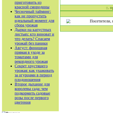
приготовить из
красной смородины
::. 
Чесночный тайминг:
как не пропустить
идеальный момент для
Посетители, 
сбора урожая
Дырки на капустных
листьях: кто виноват и
что делать? Спасаем
урожай без паники
Август: финишная
прямая в уходе за
томатами для
рекордного урожая
Секрет хрустящего
урожая: как ухаживать
за огурцами в период
плодоношения
Второе дыхание для
королевы сада: чем
подкормить садовые
розы после первого
цветения