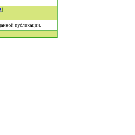
0
|
 данной публикации.