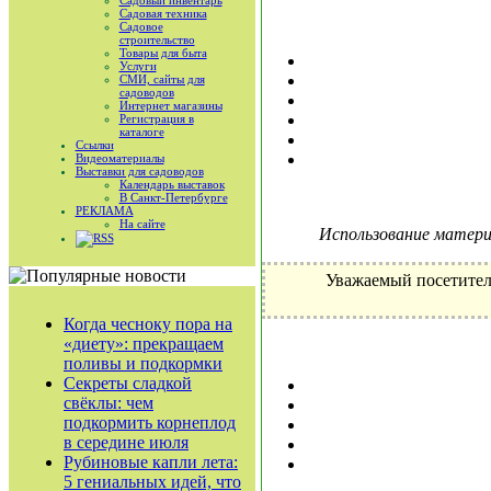
Садовый инвентарь
Садовая техника
Садовое
строительство
Товары для быта
Услуги
СМИ, сайты для
садоводов
Интернет магазины
Регистрация в
каталоге
Ссылки
Видеоматериалы
Выставки для садоводов
Календарь выставок
В Санкт-Петербурге
РЕКЛАМА
На сайте
Использование материа
RSS
Уважаемый посетител
Когда чесноку пора на
«диету»: прекращаем
поливы и подкормки
Секреты сладкой
свёклы: чем
подкормить корнеплод
в середине июля
Рубиновые капли лета:
5 гениальных идей, что