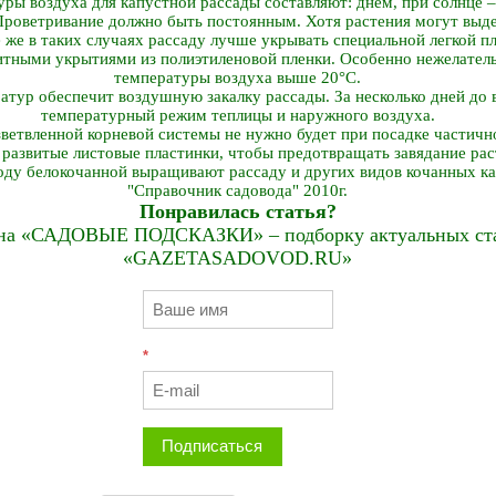
ы воздуха для капустной рассады составляют: днем, при солнце – 1
. Проветривание должно быть постоянным. Хотя растения могут вы
се же в таких случаях рассаду лучше укрывать специальной легкой п
итными укрытиями из полиэтиленовой пленки. Особенно нежелател
температуры воздуха выше 20°C.
тур обеспечит воздушную закалку рассады. За несколько дней до 
температурный режим теплицы и наружного воздуха.
ветвленной корневой системы не нужно будет при посадке частично 
 развитые листовые пластинки, чтобы предотвращать завядание рас
ду белокочанной выращивают рассаду и других видов кочанных ка
"Справочник садовода" 2010г.
Понравилась статья?
на «САДОВЫЕ ПОДСКАЗКИ» – подборку актуальных стат
«GAZETASADOVOD.RU»
*
Подписаться