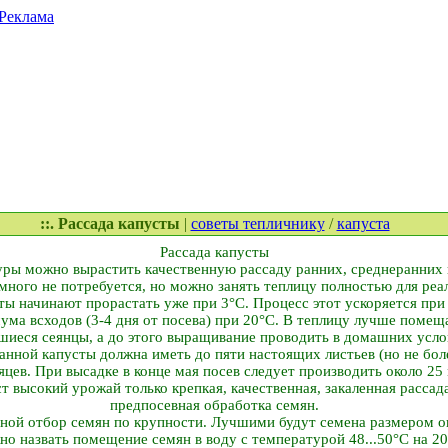
Реклама
::. Рассада капусты
|
советы тепличнику
/
капуста
Рассада капусты
уры можно вырастить качественную рассаду ранних, среднеранних 
много не потребуется, но можно занять теплицу полностью для реа
ты начинают прорастать уже при 3°C. Процесс этот ускоряется п
мума всходов (3-4 дня от посева) при 20°C. В теплицу лучше поме
иеся сеянцы, а до этого выращивание проводить в домашних усло
анной капусты должна иметь до пяти настоящих листьев (но не боле
яцев. При высадке в конце мая посев следует производить около 25 
 высокий урожай только крепкая, качественная, закаленная рассада
предпосевная обработка семян.
ной отбор семян по крупности. Лучшими будут семена размером ок
о назвать помещение семян в воду с температурой 48...50°C на 2