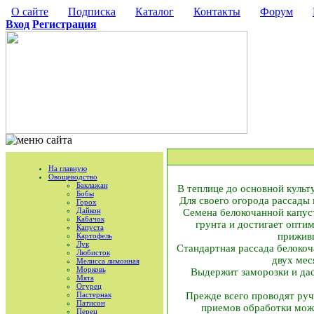
О сайте
Подписка
Каталог
Контакты
Форум
Вход
Регистрация
На главную
Овощеводство
Баклажан
В теплице до основной культ
Бобы
Для своего огорода рассады 
Горох
Дайкон
Семена белокочанной капус
Кабачок
грунта и достигает опти
Капуста
приживш
Картофель
Лук
Стандартная рассада белокоч
Любисток
двух мес
Мелисса лимонная
Морковь
Выдержит заморозки и даст
Мята
Огурец
Пастернак
Прежде всего проводят руч
Патисон
приемов обработки можн
Перец