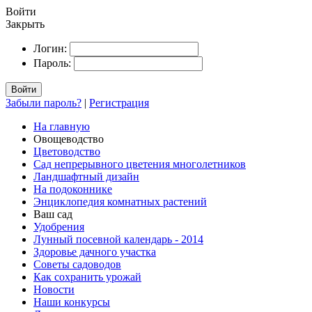
Войти
Закрыть
Логин:
Пароль:
Войти
Забыли пароль?
|
Регистрация
На главную
Овощеводство
Цветоводство
Сад непрерывного цветения многолетников
Ландшафтный дизайн
На подоконнике
Энциклопедия комнатных растений
Ваш сад
Удобрения
Лунный посевной календарь - 2014
Здоровье дачного участка
Советы садоводов
Как сохранить урожай
Новости
Наши конкурсы