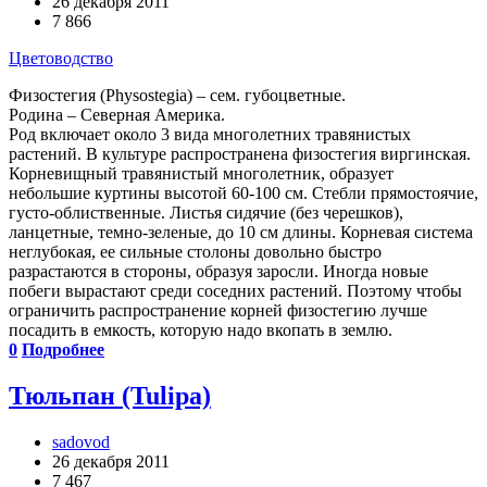
26 декабря 2011
7 866
Цветоводство
Физостегия (Physostegia) – сем. губоцветные.
Родина – Северная Америка.
Род включает около 3 вида многолетних травянистых
растений. В культуре распространена физостегия виргинская.
Корневищный травянистый многолетник, образует
небольшие куртины высотой 60-100 см. Стебли прямостоячие,
густо-облиственные. Листья сидячие (без черешков),
ланцетные, темно-зеленые, до 10 см длины. Корневая система
неглубокая, ее сильные столоны довольно быстро
разрастаются в стороны, образуя заросли. Иногда новые
побеги вырастают среди соседних растений. Поэтому чтобы
ограничить распространение корней физостегию лучше
посадить в емкость, которую надо вкопать в землю.
0
Подробнее
Тюльпан (Tulipa)
sadovod
26 декабря 2011
7 467