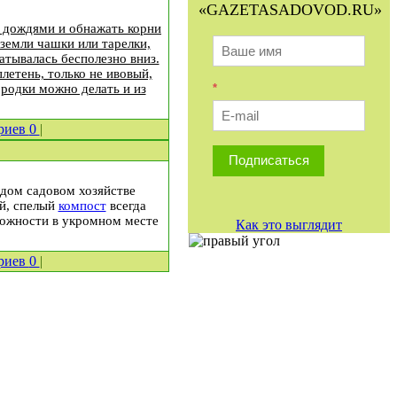
«GAZETASADOVOD.RU»
я дождями и обнажать корни
земли чашки или тарелки,
атывалась бесполезно вниз.
летень, только не ивовый,
ородки можно делать и из
*
риев
0
|
Подписаться
дом садовом хозяйстве
ый, спелый
компост
всегда
зможности в укромном месте
Как это выглядит
риев
0
|