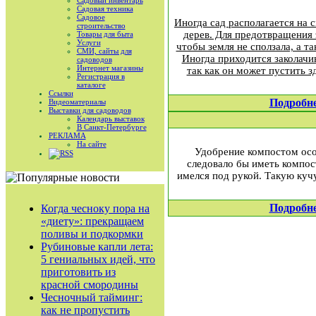
Садовый инвентарь
Садовая техника
Садовое
Иногда сад располагается на 
строительство
дерев. Для предотвращения 
Товары для быта
Услуги
чтобы земля не сползала, а т
СМИ, сайты для
Иногда приходится заколачив
садоводов
Интернет магазины
так как он может пустить з
Регистрация в
каталоге
Ссылки
Подробн
Видеоматериалы
Выставки для садоводов
Календарь выставок
В Санкт-Петербурге
РЕКЛАМА
На сайте
Удобрение компостом осо
RSS
следовало бы иметь компос
имелся под рукой. Такую куч
Подробн
Когда чесноку пора на
«диету»: прекращаем
поливы и подкормки
Рубиновые капли лета:
5 гениальных идей, что
приготовить из
красной смородины
Чесночный тайминг:
как не пропустить