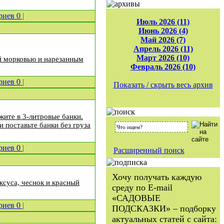
риев
0
|
Июль 2026 (11)
Июнь 2026 (4)
Май 2026 (7)
Апрель 2026 (11)
Март 2026 (10)
й морковью и нарезанным
Февраль 2026 (10)
риев
0
|
Показать / скрыть весь архив
жите в 3-литровые банки.
и поставьте банки без груза
риев
0
|
Расширенный поиск
Хочу получать каждую
уксуса, чеснок и красный
среду по E-mail
«САДОВЫЕ
риев
0
|
ПОДСКАЗКИ» – подборку
актуальных статей с сайта: