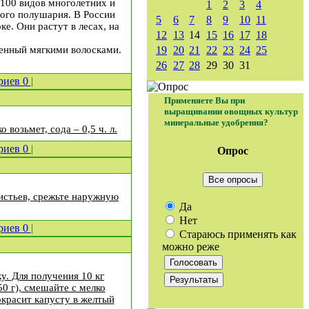
 100 видов многолетних и
1
2
3
4
ого полушария. В России
5
6
7
8
9
10
11
е. Они растут в лесах, на
12
13
14
15
16
17
18
шенный мягкими волосками.
19
20
21
22
23
24
25
26
27
28
29
30
31
риев
0
|
Применяете Вы при
выращивании овощных культур
минеральные удобрения?
о возьмет, сода – 0,5 ч. л.
риев
0
|
Опрос
Все опросы
истьев, срежьте наружную
Да
Нет
риев
0
|
Стараюсь применять как
можно реже
у. Для получения 10 кг
0 г), смешайте с мелко
окрасит капусту в желтый