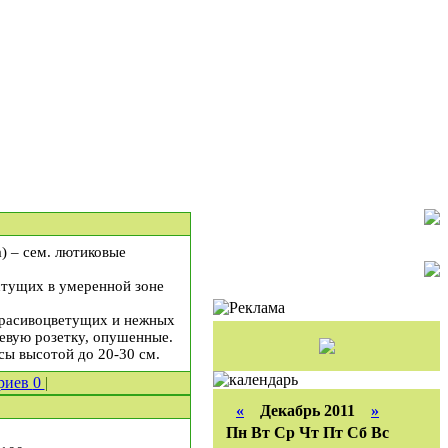
la) – сем. лютиковые
стущих в умеренной зоне
 красивоцветущих и нежных
невую розетку, опушенные.
сы высотой до 20-30 см.
риев
0
|
«
Декабрь 2011
»
Пн
Вт
Ср
Чт
Пт
Сб
Вс