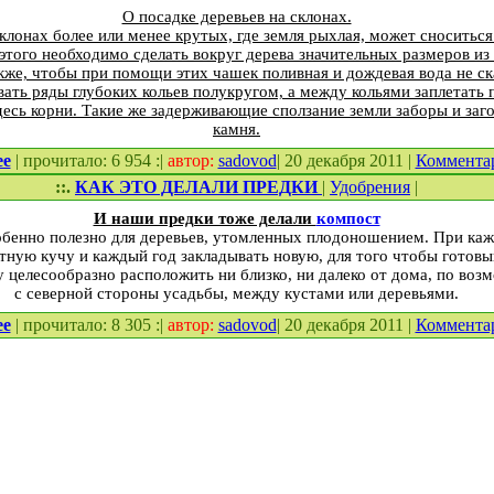
О посадке деревьев на склонах.
склонах более или менее крутых, где земля рыхлая, может сноситьс
этого необходимо сделать вокруг дерева значительных размеров из 
акже, чтобы при помощи этих чашек поливная и дождевая вода не ск
ать ряды глубоких кольев полукругом, а между кольями заплетать п
десь корни. Такие же задерживающие сползание земли заборы и заг
камня.
ее
| прочитало: 6 954 :|
автор:
sadovod
| 20 декабря 2011 |
Коммента
::.
КАК ЭТО ДЕЛАЛИ ПРЕДКИ
|
Удобрения
|
И наши предки тоже делали
компост
бенно полезно для деревьев, утомленных плодоношением. При каж
тную кучу и каждый год закладывать новую, для того чтобы готов
у целесообразно расположить ни близко, ни далеко от дома, по во
с северной стороны усадьбы, между кустами или деревьями.
ее
| прочитало: 8 305 :|
автор:
sadovod
| 20 декабря 2011 |
Коммента