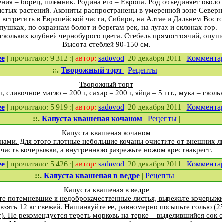
ения – борец, шлемник. Родина его – Европа. Род объединяет около
истых растений. Акониты распространены в умеренной зоне Северн
встретить в Европейской части, Сибири, на Алтае и Дальнем Восток
пушках, по окраинам болот и берегам рек, на лугах и склонах гор.
ескольких клубней черно­бурого цвета. Стебель прямостоячий, опу
Высота стеблей 90-150 см.
ее
| прочитало: 9 312 :|
автор:
sadovod
| 20 декабря 2011 |
Коммента
::.
Творожный торт
|
Рецепты
|
Творожный торт
г, сливочное масло – 200 г, сахар – 200 г, яйца – 5 шт., мука – скольк
ее
| прочитало: 5 919 :|
автор:
sadovod
| 20 декабря 2011 |
Коммента
::.
Капуста квашеная кочаном
|
Рецепты
|
Капуста квашеная кочаном
нами. Для этого плотные небольшие кочаны очистите от внешних л
часть кочерыжки, а внутреннюю разрежьте ножом крест­накрест.
ее
| прочитало: 5 426 :|
автор:
sadovod
| 20 декабря 2011 |
Коммента
::.
Капуста квашеная в ведре
|
Рецепты
|
Капуста квашеная в ведре
те потемневшие и недоброкачественные листья, вырежьте кочерыжк
зять 12 кг свежей. Нашинкуйте ее, равномерно посыпьте солью (25
). Не рекомендуется тереть морковь на терке – выделившийся сок 