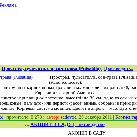
Реклама
.
Прострел, пульсатилла, сон-трава (Pulsatilla)
|
Цветоводство
|
Прострел, пульсатилла, сон-трава (Pulsatil
(Ranunculaceae).
ов некрупных корневищных травянистых многолетних растений, ра
Евразии и Северной Америки.
вянистое корневищное растение, высотой до 30 см, одно из самых
черешковые, пальчато- или перисто-рассеченные, собраны в прикор
ленное. Корневая система мощная. Цветет в апреле – мае. Цветоно
ее
| прочитало: 8 273 :|
автор:
sadovod
| 20 декабря 2011 |
Коммента
::.
АКОНИТ В САДУ
|
Цветоводство
|
АКОНИТ В САДУ