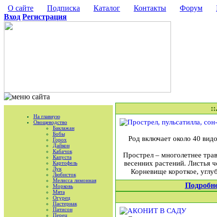
О сайте
Подписка
Каталог
Контакты
Форум
Вход
Регистрация
::
На главную
Овощеводство
Баклажан
Бобы
Род включает около 40 вид
Горох
Дайкон
Кабачок
Прострел – многолетнее тра
Капуста
весенних растений. Листья 
Картофель
Лук
Корневище короткое, углуб
Любисток
Мелисса лимонная
Подробн
Морковь
Мята
Огурец
Пастернак
Патисон
Перец