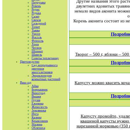
Другие названия этого раст
Петрушка
двулетних ядовитых травян
Ревень
Редис
немало видов аконита можно 
Редька
о
Салат
Свекла
Корень аконита состоит из н
Сельдерей
Томат
Тыква
Подробн
Укроп
Фасоль
Фенхель
Хрен
Чеснок
Шпинат
Творог – 500 г, яблоки – 500 
Шавель
Советы тепличнику
Цветоводство
Подробн
Сад непрерывного
цветения
многолетников
Энциклопедия
комнатных растений
Капусту можно квасить коча
Ваш сад
Айва
Боярышник
Виноград
Подробн
Вишня
Груша
Ежевика
Жимолость
Земляника
Ирга
Капусту промойте, удали
Калина
квашеной капусты нужно в
Крыжовник
Малина
нарезанной морковью (350 г
Облепиха