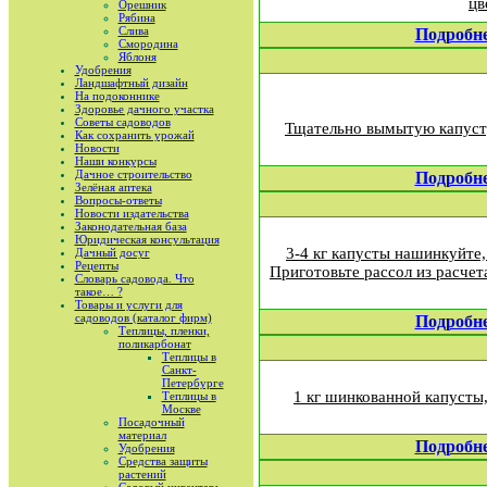
цв
Орешник
Рябина
Слива
Подробн
Смородина
Яблоня
Удобрения
Ландшафтный дизайн
На подоконнике
Здоровье дачного участка
Советы садоводов
Тщательно вымытую капусту
Как сохранить урожай
Новости
Наши конкурсы
Дачное строительство
Подробн
Зелёная аптека
Вопросы-ответы
Новости издательства
Законодательная база
Юридическая консультация
3-4 кг капусты нашинкуйте,
Дачный досуг
Рецепты
Приготовьте рассол из расчета
Словарь садовода. Что
такое… ?
Товары и услуги для
садоводов (каталог фирм)
Подробн
Теплицы, пленки,
поликарбонат
Теплицы в
Санкт-
Петербурге
1 кг шинкованной капусты, 
Теплицы в
Москве
Посадочный
материал
Подробн
Удобрения
Средства защиты
растений