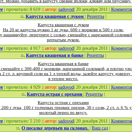
ет. Можно добавить в капусту свежие яблоки, клюкву или бруснику.
ее
| прочитало: 8 619 :|
автор:
sadovod
| 20 декабря 2011 |
Коммента
::.
Капуста квашеная с луком
|
Рецепты
|
Капуста квашеная с луком
На 20 кг капусты нужно 1 кг лука, 600 г моркови и 500 г соли.
 нашинкуйте, перетрите с солью, смешайте с нарезанной соломко
репчатым луком.
ее
| прочитало: 4 917 :|
автор:
sadovod
| 20 декабря 2011 |
Коммента
::.
Капуста квашеная в банке
|
Рецепты
|
Капуста квашеная в банке
 смешайте с 300-400 г моркови, нарезанной соломкой, и плотно уло
 2 ст. л. крупной соли на 1 л теплой воды, залейте капусту доверху 
в теплое место.
ее
| прочитало: 4 929 :|
автор:
sadovod
| 20 декабря 2011 |
Коммента
::.
Капуста острая с орехами
|
Рецепты
|
Капуста острая с орехами
200 г лука, 100 г толченых грецких орехов, 30 г соли, 2 ст. л. 6 % 
молотый перец по вкусу.
ее
| прочитало: 5 210 :|
автор:
sadovod
| 20 декабря 2011 |
Коммента
::.
О посадке деревьев на склонах.
|
Ваш сад
|