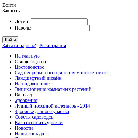
Войти
Закрыть
Логин:
Пароль:
Войти
Забыли пароль?
|
Регистрация
На главную
Овощеводство
Цветоводство
Сад непрерывного цветения многолетников
Ландшафтный дизайн
На подоконнике
Энциклопедия комнатных растений
Ваш сад
Удобрения
Лунный посевной календарь - 2014
Здоровье дачного участка
Советы садоводов
Как сохранить урожай
Новости
Наши конкурсы