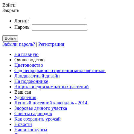
Войти
Закрыть
Логин:
Пароль:
Войти
Забыли пароль?
|
Регистрация
На главную
Овощеводство
Цветоводство
Сад непрерывного цветения многолетников
Ландшафтный дизайн
На подоконнике
Энциклопедия комнатных растений
Ваш сад
Удобрения
Лунный посевной календарь - 2014
Здоровье дачного участка
Советы садоводов
Как сохранить урожай
Новости
Наши конкурсы