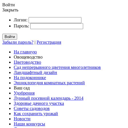
Войти
Закрыть
Логин:
Пароль:
Войти
Забыли пароль?
|
Регистрация
На главную
Овощеводство
Цветоводство
Сад непрерывного цветения многолетников
Ландшафтный дизайн
На подоконнике
Энциклопедия комнатных растений
Ваш сад
Удобрения
Лунный посевной календарь - 2014
Здоровье дачного участка
Советы садоводов
Как сохранить урожай
Новости
Наши конкурсы