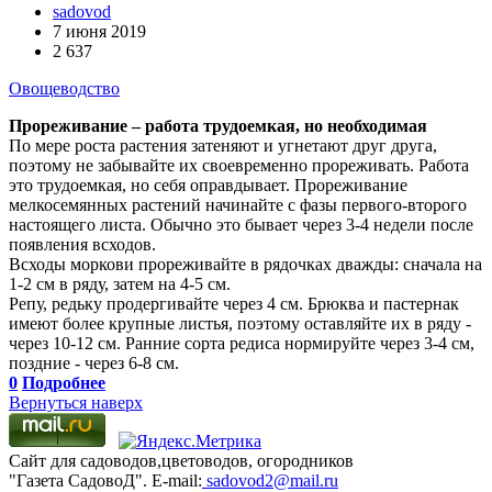
sadovod
7 июня 2019
2 637
Овощеводство
Прореживание – работа трудоемкая, но необходимая
По мере роста растения затеняют и угнетают друг друга,
поэтому не забывайте их своевременно прореживать. Работа
это трудоемкая, но себя оправдывает. Прореживание
мелкосемянных растений начинайте с фазы первого-второго
настоящего листа. Обычно это бывает через 3-4 недели после
появления всходов.
Всходы моркови прореживайте в рядочках дважды: сначала на
1-2 см в ряду, затем на 4-5 см.
Репу, редьку продергивайте через 4 см. Брюква и пастернак
имеют более крупные листья, поэтому оставляйте их в ряду -
через 10-12 см. Ранние сорта редиса нормируйте через 3-4 см,
поздние - через 6-8 см.
0
Подробнее
Вернуться наверх
Сайт для садоводов,цветоводов, огородников
"Газета СадовоД". E-mail:
sadovod2@mail.ru