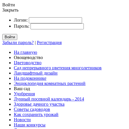
Войти
Закрыть
Логин:
Пароль:
Войти
Забыли пароль?
|
Регистрация
На главную
Овощеводство
Цветоводство
Сад непрерывного цветения многолетников
Ландшафтный дизайн
На подоконнике
Энциклопедия комнатных растений
Ваш сад
Удобрения
Лунный посевной календарь - 2014
Здоровье дачного участка
Советы садоводов
Как сохранить урожай
Новости
Наши конкурсы