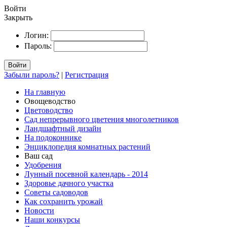
Войти
Закрыть
Логин:
Пароль:
Войти
Забыли пароль?
|
Регистрация
На главную
Овощеводство
Цветоводство
Сад непрерывного цветения многолетников
Ландшафтный дизайн
На подоконнике
Энциклопедия комнатных растений
Ваш сад
Удобрения
Лунный посевной календарь - 2014
Здоровье дачного участка
Советы садоводов
Как сохранить урожай
Новости
Наши конкурсы