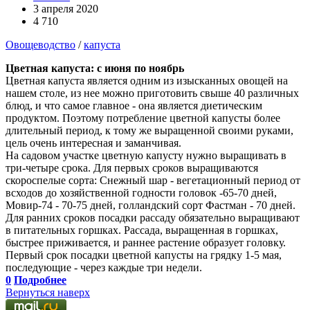
3 апреля 2020
4 710
Овощеводство
/
капуста
Цветная капуста: с июня по ноябрь
Цветная капуста является одним из изысканных овощей на
нашем столе, из нее можно приготовить свыше 40 различных
блюд, и что самое главное - она является диетическим
продуктом. Поэтому потребление цветной капусты более
длительный период, к тому же выращенной своими руками,
цель очень интересная и заманчивая.
На садовом участке цветную капусту нужно выращивать в
три-четыре срока. Для первых сроков выращиваются
скороспелые сорта: Снежный шар - вегетационный период от
всходов до хозяйственной годности головок -65-70 дней,
Мовир-74 - 70-75 дней, голландский сорт Фастман - 70 дней.
Для ранних сроков посадки рассаду обязательно выращивают
в питательных горшках. Рассада, выращенная в горшках,
быстрее приживается, и раннее растение образует головку.
Первый срок посадки цветной капусты на грядку 1-5 мая,
последующие - через каждые три недели.
0
Подробнее
Вернуться наверх