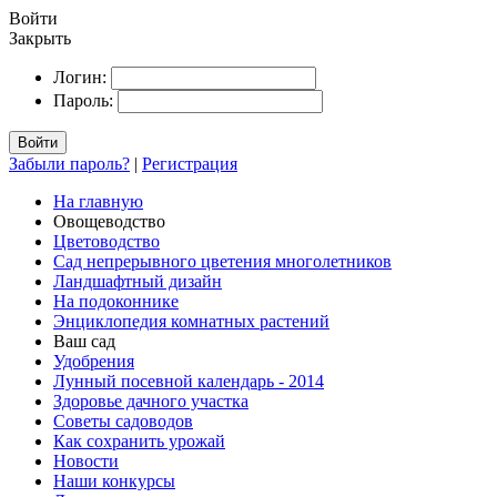
Войти
Закрыть
Логин:
Пароль:
Войти
Забыли пароль?
|
Регистрация
На главную
Овощеводство
Цветоводство
Сад непрерывного цветения многолетников
Ландшафтный дизайн
На подоконнике
Энциклопедия комнатных растений
Ваш сад
Удобрения
Лунный посевной календарь - 2014
Здоровье дачного участка
Советы садоводов
Как сохранить урожай
Новости
Наши конкурсы