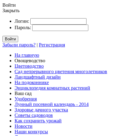
Войти
Закрыть
Логин:
Пароль:
Войти
Забыли пароль?
|
Регистрация
На главную
Овощеводство
Цветоводство
Сад непрерывного цветения многолетников
Ландшафтный дизайн
На подоконнике
Энциклопедия комнатных растений
Ваш сад
Удобрения
Лунный посевной календарь - 2014
Здоровье дачного участка
Советы садоводов
Как сохранить урожай
Новости
Наши конкурсы