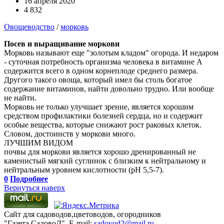
16 апреля 2020
4 832
Овощеводство
/
морковь
Посев и выращивание моркови
Морковь называют еще "золотым кладом" огорода. И недаром
- суточная потребность организма человека в витамине А
содержится всего в одном корнеплоде среднего размера.
Другого такого овоща, который имел бы столь богатое
содержание витаминов, найти довольно трудно. Или вообще
не найти.
Морковь не только улучшает зрение, является хорошим
средством профилактики болезней сердца, но и содержит
особые вещества, которые снижают рост раковых клеток.
Словом, достоинств у моркови много.
ЛУЧШИМ ВИДОМ
почвы для моркови является хорошо дренированный не
каменистый мягкий суглинок с близким к нейтральному и
нейтральным уровнем кислотности (рН 5,5-7).
0
Подробнее
Вернуться наверх
Сайт для садоводов,цветоводов, огородников
"Газета СадовоД". E-mail:
sadovod2@mail.ru