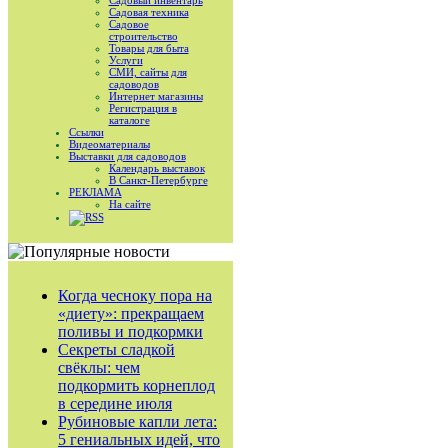
Садовый инвентарь
Садовая техника
Садовое
строительство
Товары для быта
Услуги
СМИ, сайты для
садоводов
Интернет магазины
Регистрация в
каталоге
Ссылки
Видеоматериалы
Выставки для садоводов
Календарь выставок
В Санкт-Петербурге
РЕКЛАМА
На сайте
RSS
Когда чесноку пора на
«диету»: прекращаем
поливы и подкормки
Секреты сладкой
свёклы: чем
подкормить корнеплод
в середине июля
Рубиновые капли лета:
5 гениальных идей, что