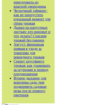
приготовить из
красной смородины
Чесночный тайминг:
как не пропустить
идеальный момент для
сбора урожая
Дырки на капустных
листьях: кто виноват и
что делать? Спасаем
урожай без паники
Август: финишная
прямая в уходе за
томатами для
рекордного урожая
Секрет хрустящего
урожая: как ухаживать
за огурцами в период
плодоношения
Второе дыхание для
королевы сада: чем
подкормить садовые
розы после первого
цветения