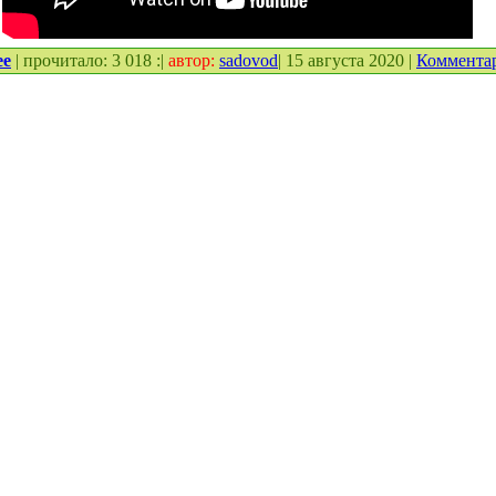
ее
| прочитало: 3 018 :|
автор:
sadovod
| 15 августа 2020 |
Коммента