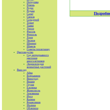
Петрушка
Ревень
Редис
Редька
Подробн
Салат
Свекла
Сельдерей
Томат
Тыква
Укроп
Фасоль
Фенхель
Хрен
Чеснок
Шпинат
Шавель
Советы тепличнику
Цветоводство
Сад непрерывного
цветения
многолетников
Энциклопедия
комнатных растений
Ваш сад
Айва
Боярышник
Виноград
Вишня
Груша
Ежевика
Жимолость
Земляника
Ирга
Калина
Крыжовник
Малина
Облепиха