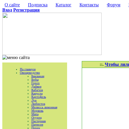
О сайте
Подписка
Каталог
Контакты
Форум
Вход
Регистрация
::.
Чтобы лили
На главную
Овощеводство
Баклажан
Бобы
Горох
Дайкон
Кабачок
Капуста
Картофель
Лук
Любисток
Мелисса лимонная
Морковь
Мята
Огурец
Пастернак
Патисон
Перец