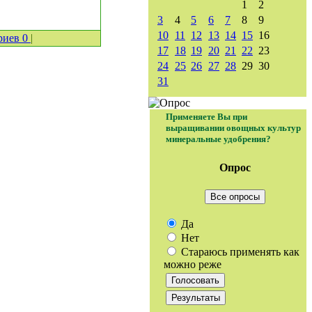
1
2
3
4
5
6
7
8
9
10
11
12
13
14
15
16
риев
0
|
17
18
19
20
21
22
23
24
25
26
27
28
29
30
31
Применяете Вы при
выращивании овощных культур
минеральные удобрения?
Опрос
Все опросы
Да
Нет
Стараюсь применять как
можно реже