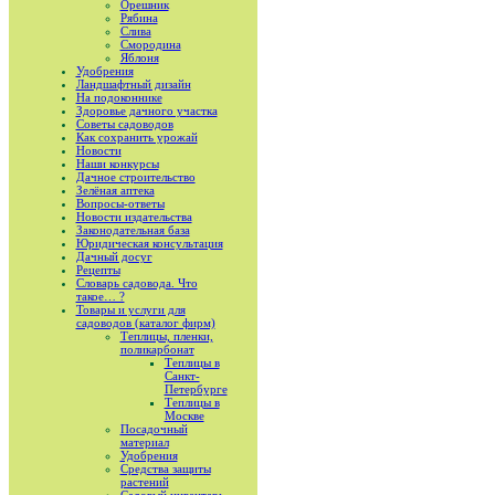
Орешник
Рябина
Слива
Смородина
Яблоня
Удобрения
Ландшафтный дизайн
На подоконнике
Здоровье дачного участка
Советы садоводов
Как сохранить урожай
Новости
Наши конкурсы
Дачное строительство
Зелёная аптека
Вопросы-ответы
Новости издательства
Законодательная база
Юридическая консультация
Дачный досуг
Рецепты
Словарь садовода. Что
такое… ?
Товары и услуги для
садоводов (каталог фирм)
Теплицы, пленки,
поликарбонат
Теплицы в
Санкт-
Петербурге
Теплицы в
Москве
Посадочный
материал
Удобрения
Средства защиты
растений